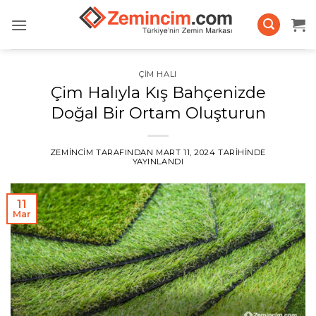
İçeriğe
atla
ÇIM HALI
Çim Halıyla Kış Bahçenizde
Doğal Bir Ortam Oluşturun
ZEMINCIM
TARAFINDAN
MART 11, 2024
TARIHINDE
YAYINLANDI
11
Mar