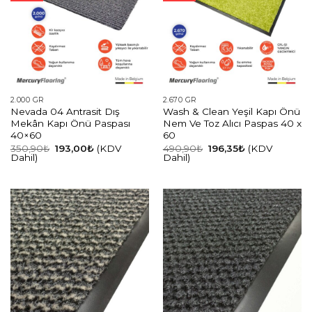
2.000 GR
2.670 GR
Nevada 04 Antrasit Dış
Wash & Clean Yeşil Kapı Önü
Mekân Kapı Önü Paspası
Nem Ve Toz Alıcı Paspas 40 x
40×60
60
Orijinal
Şu
Orijinal
Şu
350,90
₺
193,00
₺
(KDV
490,90
₺
196,35
₺
(KDV
fiyat:
andaki
fiyat:
andaki
Dahil)
Dahil)
350,90₺.
fiyat:
490,90₺.
fiyat:
193,00₺.
196,35₺.