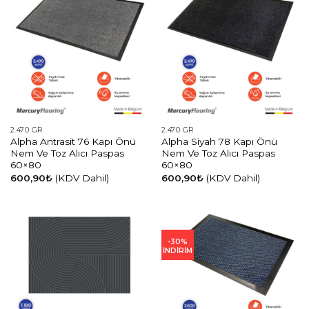
2.470 GR
2.470 GR
Alpha Antrasit 76 Kapı Önü
Alpha Siyah 78 Kapı Önü
Nem Ve Toz Alıcı Paspas
Nem Ve Toz Alıcı Paspas
60×80
60×80
600,90
₺
(KDV Dahil)
600,90
₺
(KDV Dahil)
-30%
İNDİRİM