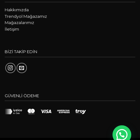
güvenli bir ortam yaratmanıza
Hakkımızda
yardımcı olur. Bunun yanında, nem
Trendyol Mağazamız
Mağazalarımız
ve toz toplayıcı özelliğe sahip
İletişim
paspaslar, dışarıdan gelen kiri ve
nemi etkili bir şekilde hapsederek
evinizin hijyenini korumanıza
BİZİ TAKİP EDİN
destek olur. Bu ürünler dayanıklı
yapıları ve uzun ömürlülükleri ile
dikkat çekerken, çeşitli renk ve
desen seçenekleri ile de tarzınıza
uygun bir tercih yapmanıza olanak
sağlar.
GÜVENLİ ÖDEME
Kapı Önü Paspası Seçerken Nelere
Dikkat Etmelisiniz?
Kapı paspası
seçerken malzeme
kalitesine dikkat etmek oldukça