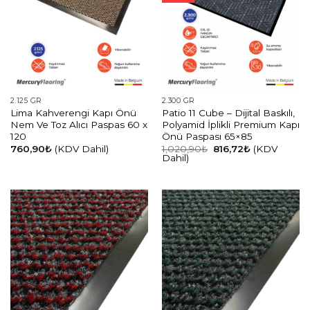
2.125 GR
2.300 GR
Lima Kahverengi Kapı Önü
Patio 11 Cube – Dijital Baskılı,
Nem Ve Toz Alıcı Paspas 60 x
Polyamid İplikli Premium Kapı
120
Önü Paspası 65×85
Orijinal
Şu
760,90
₺
(KDV Dahil)
1,020,90
₺
816,72
₺
(KDV
fiyat:
andaki
Dahil)
1,020,90₺.
fiyat:
816,72₺.