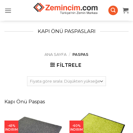
İçeriğe
atla
KAPI ÖNÜ PASPASLARI
ANA SAYFA
/
PASPAS
FILTRELE
Kapı Önü Paspas
-45%
-60%
İNDİRİM
İNDİRİM