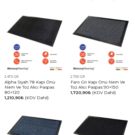
2.470 GR
2.700 GR
Alpha Siyah 78 Kapı Önü
Faro Gri Kapı Önü Nem Ve
Nem Ve Toz Alıcı Paspas
Toz Alıcı Paspas 90×150
80×120
1,720,90
₺
(KDV Dahil)
1,210,90
₺
(KDV Dahil)