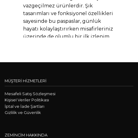
vazgeçilmez ürünlerdir. Şık
tasarımları ve fonksiyonel özellikleri
sayesinde bu paspaslar, günlük
hayatı kolaylaştırırken misafirleriniz
üzerinde de olumlu bir ilk izlenim
bırakır. Zemincim.com olarak,
girişinizi daha çekici ve kullanışlı
hale getirmek için birbirinden farklı
özelliklere sahip paspas modellerini
sizlere sunuyoruz.
MÜŞTERİ HİZMETLERİ
Kapı Önü Paspası Çeşitleri
Mesafeli Satış Sözleşmesi
Zemincim.com’da ihtiyaçlarınıza
KişiseI Veriler Politikası
İptal ve İade Şartları
uygun çeşitli
kapı önü paspasları
Gizlilik ve Güvenlik
bulabilirsiniz. Dekoratif paspas
modelleri, evinizin girişine estetik
bir dokunuş yapmanıza olanak
ZEMİNCİM HAKKINDA
tanırken kaymaz özellikli paspaslar,