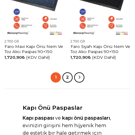
2.700 GR
2.700 GR
Faro Mavi Kapı Önü Nem Ve
Faro Siyah Kapı Önü Nem Ve
Toz Alıcı Paspas 90×150
Toz Alıcı Paspas 90×150
1,720,90
₺
(KDV Dahil)
1,720,90
₺
(KDV Dahil)
1
2
Kapı Önü Paspaslar
Kapı paspası
ve
kapı önü paspasları
,
evinizin girişini hem hijyenik hem
de estetik bir hale getirmek için