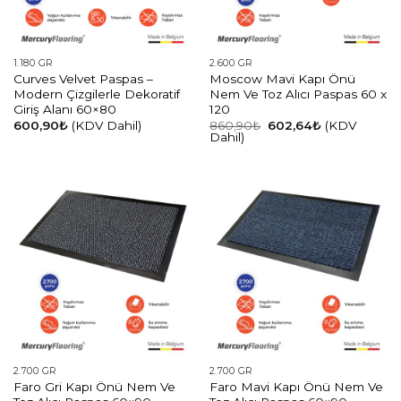
1.180 GR
2.600 GR
Curves Velvet Paspas –
Moscow Mavi Kapı Önü
Modern Çizgilerle Dekoratif
Nem Ve Toz Alıcı Paspas 60 x
Giriş Alanı 60×80
120
Orijinal
Şu
600,90
₺
(KDV Dahil)
860,90
₺
602,64
₺
(KDV
fiyat:
andaki
Dahil)
860,90₺.
fiyat:
602,64₺.
2.700 GR
2.700 GR
Faro Gri Kapı Önü Nem Ve
Faro Mavi Kapı Önü Nem Ve