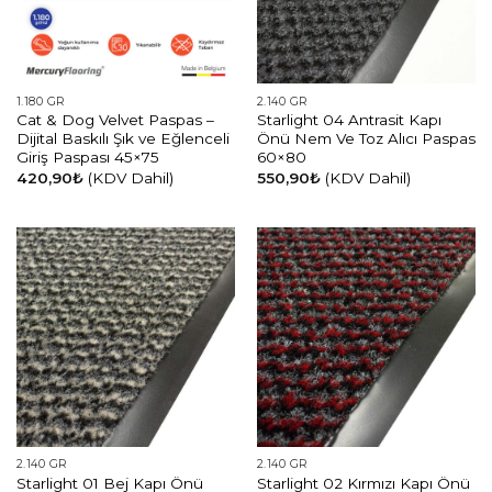
1.180 GR
2.140 GR
Cat & Dog Velvet Paspas –
Starlight 04 Antrasit Kapı
Dijital Baskılı Şık ve Eğlenceli
Önü Nem Ve Toz Alıcı Paspas
Giriş Paspası 45×75
60×80
420,90
₺
(KDV Dahil)
550,90
₺
(KDV Dahil)
2.140 GR
2.140 GR
Starlight 01 Bej Kapı Önü
Starlight 02 Kırmızı Kapı Önü