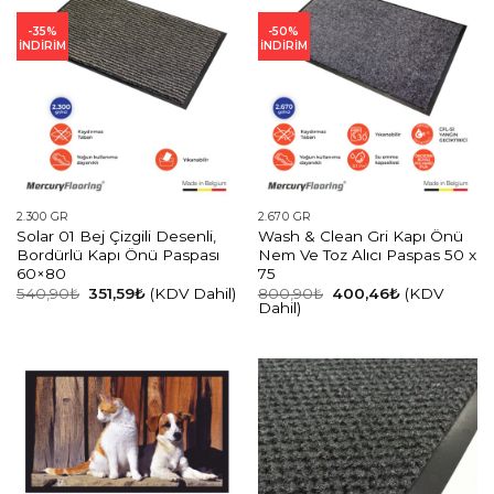
-35%
-50%
İNDİRİM
İNDİRİM
2.300 GR
2.670 GR
Solar 01 Bej Çizgili Desenli,
Wash & Clean Gri Kapı Önü
Bordürlü Kapı Önü Paspası
Nem Ve Toz Alıcı Paspas 50 x
60×80
75
Orijinal
Şu
Orijinal
Şu
540,90
₺
351,59
₺
(KDV Dahil)
800,90
₺
400,46
₺
(KDV
fiyat:
andaki
fiyat:
andaki
Dahil)
540,90₺.
fiyat:
800,90₺.
fiyat:
351,59₺.
400,46₺.