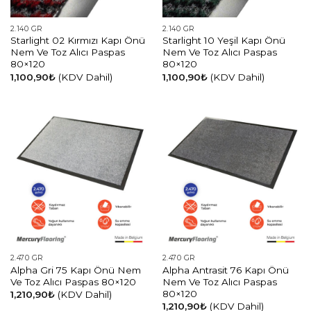
2.140 GR
2.140 GR
Starlight 02 Kırmızı Kapı Önü
Starlight 10 Yeşil Kapı Önü
Nem Ve Toz Alıcı Paspas
Nem Ve Toz Alıcı Paspas
80×120
80×120
1,100,90
₺
(KDV Dahil)
1,100,90
₺
(KDV Dahil)
2.470 GR
2.470 GR
Alpha Gri 75 Kapı Önü Nem
Alpha Antrasit 76 Kapı Önü
Ve Toz Alıcı Paspas 80×120
Nem Ve Toz Alıcı Paspas
80×120
1,210,90
₺
(KDV Dahil)
1,210,90
₺
(KDV Dahil)