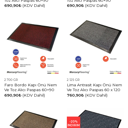
Toz Alıcı Paspas 60×90
Toz Alıcı Paspas 60×90
690,90
₺
(KDV Dahil)
690,90
₺
(KDV Dahil)
2.700 GR
2.125 GR
Faro Bordo Kapı Önü Nem
Lima Antrasit Kapı Önü Nem
Ve Toz Alıcı Paspas 60×90
Ve Toz Alıcı Paspas 60 x 120
690,90
₺
(KDV Dahil)
760,90
₺
(KDV Dahil)
-20%
İNDİRİM