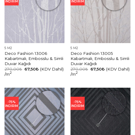
İNDİRİM
İNDİRİM
5 M2
5 M2
Deco Fashion 13006
Deco Fashion 13005
Kabartmalı, Embosslu & Simli
Kabartmalı, Embosslu & Simli
Duvar Kağıdı
Duvar Kağıdı
Orijinal
Şu
Orijinal
Şu
270,00
₺
67,50
₺
(KDV Dahil)
270,00
₺
67,50
₺
(KDV Dahil)
fiyat:
andaki
fiyat:
andaki
2
2
/m
/m
270,00₺.
fiyat:
270,00₺.
fiyat:
67,50₺.
67,50₺.
-75%
-75%
İNDİRİM
İNDİRİM