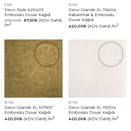
5 M2
10 M2
Deco Style A20403
Deco Grande XL 116404
Embosslu Duvar Kağıdı
Kabartmalı & Embosslu
Duvar Kağıdı
Orijinal
Şu
270,00
₺
67,50
₺
(KDV Dahil)
fiyat:
andaki
2
/m
2
420,00
₺
(KDV Dahil)
/m
270,00₺.
fiyat:
67,50₺.
10 M2
10 M2
Deco Grande XL 107607
Deco Grande XL 119304
Embosslu Duvar Kağıdı
Embosslu Duvar Kağıdı
2
2
420,00
₺
(KDV Dahil)
/m
420,00
₺
(KDV Dahil)
/m