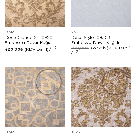
10 M2
5 M2
Deco Grande XL 109501
Deco Style 108503
Embosslu Duvar Kağıdı
Embosslu Duvar Kağıdı
Orijinal
Şu
2
270,00
₺
67,50
₺
(KDV Dahil)
420,00
₺
(KDV Dahil)
/m
fiyat:
andaki
2
/m
270,00₺.
fiyat:
67,50₺.
10 M2
10 M2