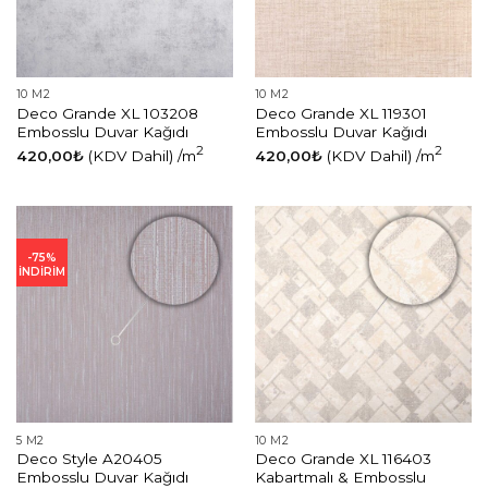
10 M2
10 M2
Deco Grande XL 103208
Deco Grande XL 119301
Embosslu Duvar Kağıdı
Embosslu Duvar Kağıdı
2
2
420,00
₺
(KDV Dahil)
/m
420,00
₺
(KDV Dahil)
/m
-75%
İNDİRİM
5 M2
10 M2
Deco Style A20405
Deco Grande XL 116403
Embosslu Duvar Kağıdı
Kabartmalı & Embosslu