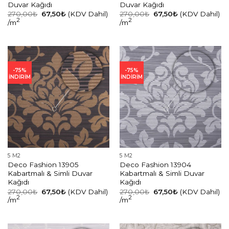
Duvar Kağıdı
Duvar Kağıdı
Orijinal
Şu
Orijinal
Şu
270,00
₺
67,50
₺
(KDV Dahil)
270,00
₺
67,50
₺
(KDV Dahil)
fiyat:
andaki
fiyat:
andaki
2
2
/m
/m
270,00₺.
fiyat:
270,00₺.
fiyat:
67,50₺.
67,50₺.
-75%
-75%
İNDİRİM
İNDİRİM
5 M2
5 M2
Deco Fashion 13905
Deco Fashion 13904
Kabartmalı & Simli Duvar
Kabartmalı & Simli Duvar
Kağıdı
Kağıdı
Orijinal
Şu
Orijinal
Şu
270,00
₺
67,50
₺
(KDV Dahil)
270,00
₺
67,50
₺
(KDV Dahil)
fiyat:
andaki
fiyat:
andaki
2
2
/m
/m
270,00₺.
fiyat:
270,00₺.
fiyat:
67,50₺.
67,50₺.