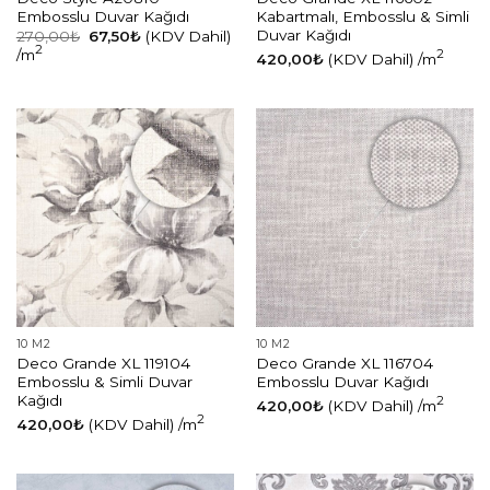
Embosslu Duvar Kağıdı
Kabartmalı, Embosslu & Simli
Duvar Kağıdı
Orijinal
Şu
270,00
₺
67,50
₺
(KDV Dahil)
fiyat:
andaki
2
/m
2
420,00
₺
(KDV Dahil)
/m
270,00₺.
fiyat:
67,50₺.
10 M2
10 M2
Deco Grande XL 119104
Deco Grande XL 116704
Embosslu & Simli Duvar
Embosslu Duvar Kağıdı
Kağıdı
2
420,00
₺
(KDV Dahil)
/m
2
420,00
₺
(KDV Dahil)
/m