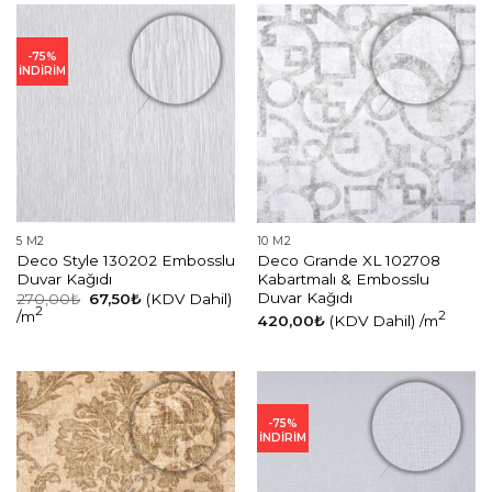
-75%
İNDİRİM
5 M2
10 M2
Deco Style 130202 Embosslu
Deco Grande XL 102708
Duvar Kağıdı
Kabartmalı & Embosslu
Duvar Kağıdı
Orijinal
Şu
270,00
₺
67,50
₺
(KDV Dahil)
fiyat:
andaki
2
/m
2
420,00
₺
(KDV Dahil)
/m
270,00₺.
fiyat:
67,50₺.
-75%
İNDİRİM