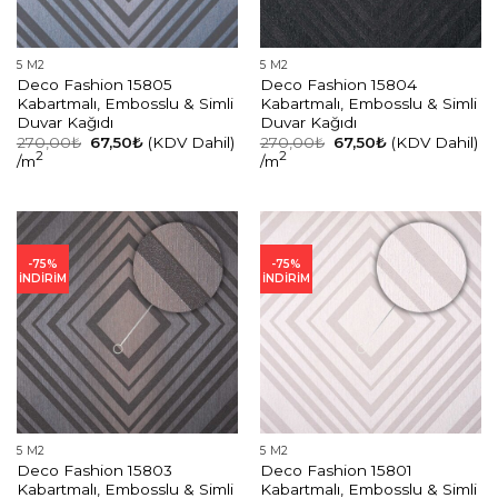
5 M2
5 M2
Deco Fashion 15805
Deco Fashion 15804
Kabartmalı, Embosslu & Simli
Kabartmalı, Embosslu & Simli
Duvar Kağıdı
Duvar Kağıdı
Orijinal
Şu
Orijinal
Şu
270,00
₺
67,50
₺
(KDV Dahil)
270,00
₺
67,50
₺
(KDV Dahil)
fiyat:
andaki
fiyat:
andaki
2
2
/m
/m
270,00₺.
fiyat:
270,00₺.
fiyat:
67,50₺.
67,50₺.
-75%
-75%
İNDİRİM
İNDİRİM
5 M2
5 M2
Deco Fashion 15803
Deco Fashion 15801
Kabartmalı, Embosslu & Simli
Kabartmalı, Embosslu & Simli