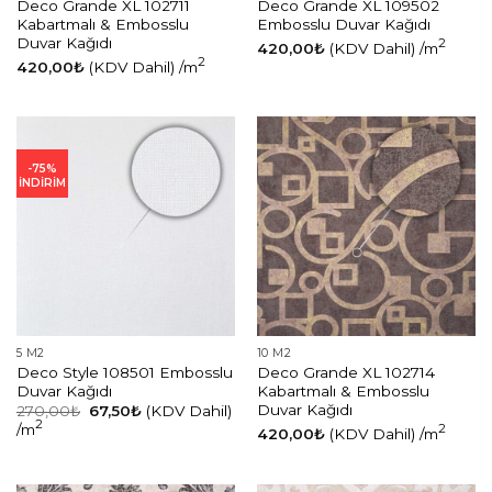
Deco Grande XL 102711
Deco Grande XL 109502
Kabartmalı & Embosslu
Embosslu Duvar Kağıdı
Duvar Kağıdı
2
420,00
₺
(KDV Dahil)
/m
2
420,00
₺
(KDV Dahil)
/m
-75%
İNDİRİM
5 M2
10 M2
Deco Style 108501 Embosslu
Deco Grande XL 102714
Duvar Kağıdı
Kabartmalı & Embosslu
Duvar Kağıdı
Orijinal
Şu
270,00
₺
67,50
₺
(KDV Dahil)
fiyat:
andaki
2
/m
2
420,00
₺
(KDV Dahil)
/m
270,00₺.
fiyat:
67,50₺.