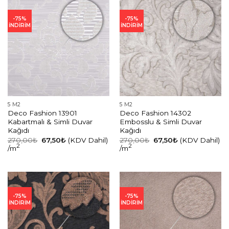
-75%
-75%
İNDİRİM
İNDİRİM
5 M2
5 M2
Deco Fashion 13901
Deco Fashion 14302
Kabartmalı & Simli Duvar
Embosslu & Simli Duvar
Kağıdı
Kağıdı
Orijinal
Şu
Orijinal
Şu
270,00
₺
67,50
₺
(KDV Dahil)
270,00
₺
67,50
₺
(KDV Dahil)
fiyat:
andaki
fiyat:
andaki
2
2
/m
/m
270,00₺.
fiyat:
270,00₺.
fiyat:
67,50₺.
67,50₺.
-75%
-75%
İNDİRİM
İNDİRİM