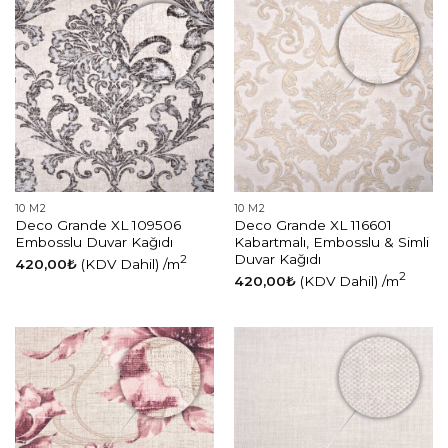
10 M2
10 M2
Deco Grande XL 109506
Deco Grande XL 116601
Embosslu Duvar Kağıdı
Kabartmalı, Embosslu & Simli
Duvar Kağıdı
2
420,00
₺
(KDV Dahil)
/m
2
420,00
₺
(KDV Dahil)
/m