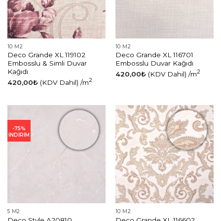
10 M2
10 M2
Deco Grande XL 119102
Deco Grande XL 116701
Embosslu & Simli Duvar
Embosslu Duvar Kağıdı
Kağıdı
2
420,00
₺
(KDV Dahil)
/m
2
420,00
₺
(KDV Dahil)
/m
-75%
İNDİRİM
5 M2
10 M2
Deco Style A20810
Deco Grande XL 116602