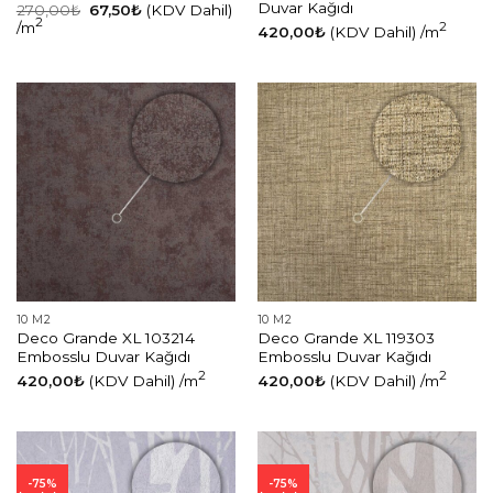
Duvar Kağıdı
Orijinal
Şu
270,00
₺
67,50
₺
(KDV Dahil)
fiyat:
andaki
2
/m
2
420,00
₺
(KDV Dahil)
/m
270,00₺.
fiyat:
67,50₺.
10 M2
10 M2
Deco Grande XL 103214
Deco Grande XL 119303
Embosslu Duvar Kağıdı
Embosslu Duvar Kağıdı
2
2
420,00
₺
(KDV Dahil)
/m
420,00
₺
(KDV Dahil)
/m
-75%
-75%