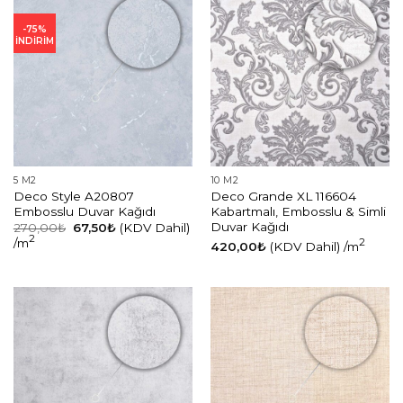
-75%
İNDİRİM
5 M2
10 M2
Deco Style A20807
Deco Grande XL 116604
Embosslu Duvar Kağıdı
Kabartmalı, Embosslu & Simli
Duvar Kağıdı
Orijinal
Şu
270,00
₺
67,50
₺
(KDV Dahil)
fiyat:
andaki
2
/m
2
420,00
₺
(KDV Dahil)
/m
270,00₺.
fiyat:
67,50₺.