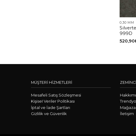
0,30 MM
Silver
999D
520,90
MÜŞTERİ HİZMETLERİ
ZEMİNC
Mesafeli Satış Sözleşmesi
Hakkım
KişiseI Veriler Politikası
Trendyo
İptal ve İade Şartları
Mağazal
Gizlilik ve Güvenlik
İletişim