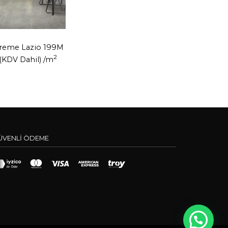
reme Lazio 199M
2
(KDV Dahil)
/m
ÜVENLİ ÖDEME