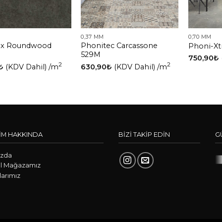
0,37 MM
0,70 MM
tex Roundwood
Phonitec Carcassone
Phoni-Xt
529M
750,90
₺
2
2
₺
(KDV Dahil)
/m
630,90
₺
(KDV Dahil)
/m
İM HAKKINDA
BİZİ TAKİP EDİN
G
ızda
l Mağazamız
arımız