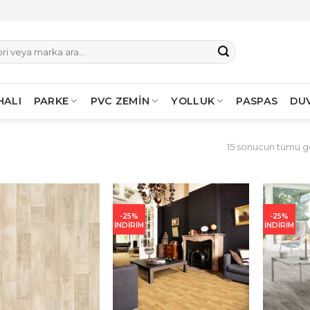
HALI
PARKE
PVC ZEMİN
YOLLUK
PASPAS
DU
15 sonucun tümü gö
-25%
-25%
İNDİRİM
İNDİRİM