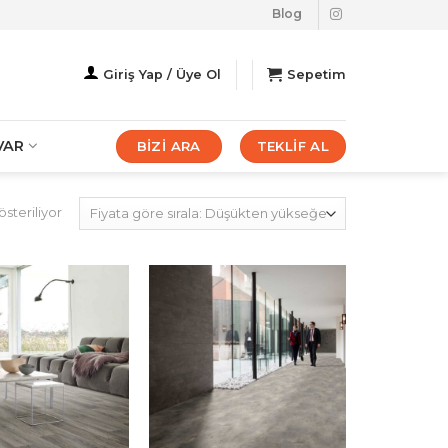
Blog
Giriş Yap / Üye Ol
Sepetim
VAR
BİZİ ARA
TEKLİF AL
Fiyata
steriliyor
göre
sıralandı:
düşükten
yükseğe