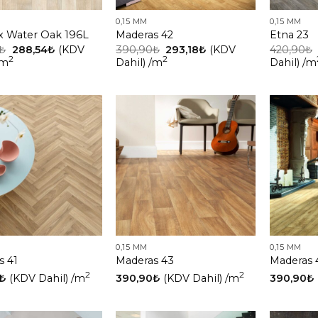
0,15 MM
0,15 MM
x Water Oak 196L
Maderas 42
Etna 23
₺
288,54
₺
(KDV
390,90
₺
293,18
₺
(KDV
420,90
₺
2
2
/m
Dahil)
/m
Dahil)
/m
0,15 MM
0,15 MM
s 41
Maderas 43
Maderas 
2
2
₺
(KDV Dahil)
/m
390,90
₺
(KDV Dahil)
/m
390,90
₺