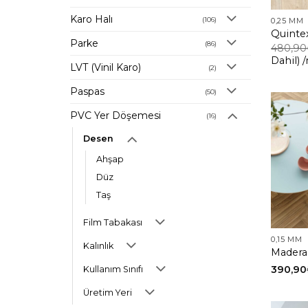
Karo Halı
(106)
0,25 MM
Quinte
Parke
(86)
480,90
Dahil)
LVT (Vinil Karo)
(2)
Paspas
(50)
PVC Yer Döşemesi
(16)
Desen
Ahşap
Düz
Taş
Film Tabakası
0,15 MM
Kalınlık
Madera
390,90
Kullanım Sınıfı
Üretim Yeri