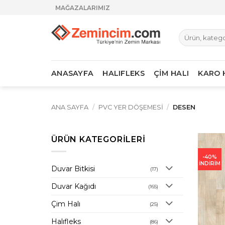
İçeriğe
MAĞAZALARIMIZ
atla
Ara:
ANASAYFA
HALIFLEKS
ÇİM HALI
KARO 
ANA SAYFA
/
PVC YER DÖŞEMESI
/
DESEN
ÜRÜN KATEGORILERI
-40%
İNDİRİM
Duvar Bitkisi
(17)
Duvar Kağıdı
(165)
Çim Halı
(25)
Halıfleks
(86)