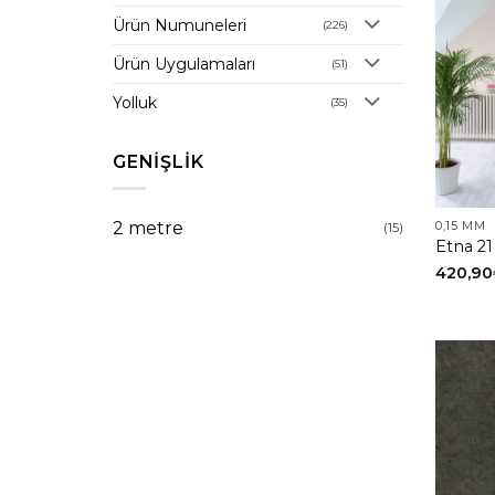
Ürün Numuneleri
(226)
Ürün Uygulamaları
(51)
Yolluk
(35)
GENIŞLIK
2 metre
0,15 MM
(15)
Etna 21
420,90