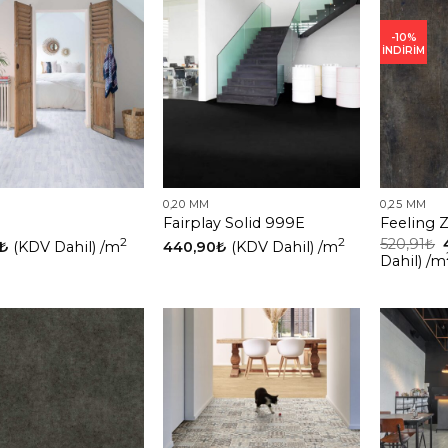
-10%
İNDİRİM
0,20 MM
0,25 MM
Fairplay Solid 999E
Feeling 
2
2
520,91
₺
₺
(KDV Dahil)
/m
440,90
₺
(KDV Dahil)
/m
Dahil)
/m