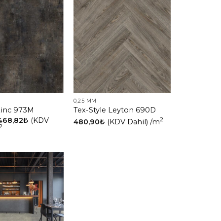
0,25 MM
Zinc 973M
Tex-Style Leyton 690D
468,82
₺
(KDV
2
480,90
₺
(KDV Dahil)
/m
2