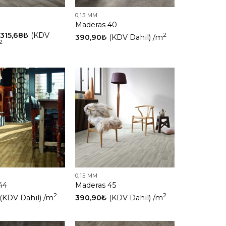
0,15 MM
Maderas 40
315,68
₺
(KDV
2
390,90
₺
(KDV Dahil)
/m
2
0,15 MM
44
Maderas 45
2
2
(KDV Dahil)
/m
390,90
₺
(KDV Dahil)
/m