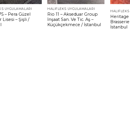
KS UYGULAMALARI
HALIFLEKS UYGULAMALARI
HALIFLEKS
5 – Pera Güzel
Rio 11 – Akseduar Group
Heritage 
 Lisesi – Şişli /
İnşaat San. Ve Tic. Aş –
Brasserie
l
Küçükçekmece / İstanbul
İstanbul