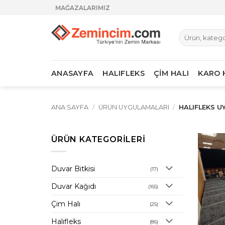
İçeriğe
MAĞAZALARIMIZ
atla
Ara:
ANASAYFA
HALIFLEKS
ÇİM HALI
KARO 
ANA SAYFA
/
ÜRÜN UYGULAMALARI
/
HALIFLEKS U
ÜRÜN KATEGORILERI
Duvar Bitkisi
(17)
Duvar Kağıdı
(165)
Çim Halı
(25)
Halıfleks
(86)