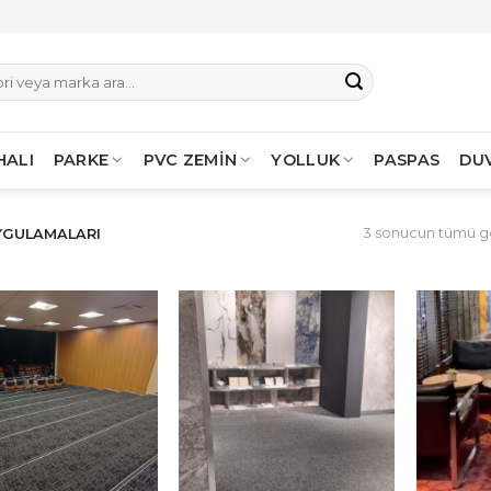
HALI
PARKE
PVC ZEMİN
YOLLUK
PASPAS
DU
3 sonucun tümü gö
YGULAMALARI