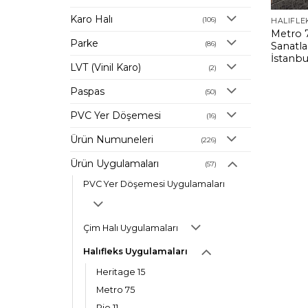
Karo Halı
(106)
HALIFLE
Metro 7
Parke
(86)
Sanatlar
İstanbu
LVT (Vinil Karo)
(2)
Paspas
(50)
PVC Yer Döşemesi
(16)
Ürün Numuneleri
(226)
Ürün Uygulamaları
(57)
PVC Yer Döşemesi Uygulamaları
Çim Halı Uygulamaları
Halıfleks Uygulamaları
Heritage 15
Metro 75
Rio 11