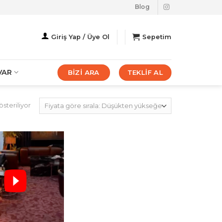
Blog
Giriş Yap / Üye Ol
Sepetim
VAR
BİZİ ARA
TEKLİF AL
Fiyata
steriliyor
göre
sıralandı:
düşükten
yükseğe