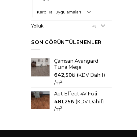
Karo Halı Uygulamaları
Yolluk
(35)
SON GÖRÜNTÜLENENLER
Çamsan Avangard
Tuna Meşe
642,50
₺
(KDV Dahil)
2
/m
Agt Effect 4V Fuji
481,25
₺
(KDV Dahil)
2
/m