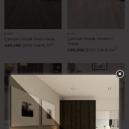
8 MM
8 MM
Çamsan Klasik Modern
Çamsan Klasik Pera Meşe
Meşe
2
466,26
₺
(KDV Dahil)
/m
2
466,26
₺
(KDV Dahil)
/m
8 MM
8 MM