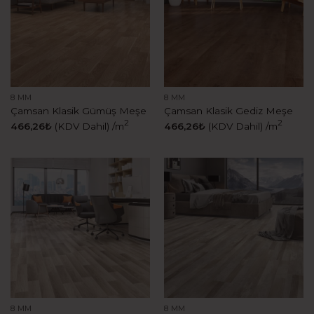
8 MM
8 MM
Çamsan Klasik Gümüş Meşe
Çamsan Klasik Gediz Meşe
2
2
466,26
₺
(KDV Dahil)
/m
466,26
₺
(KDV Dahil)
/m
8 MM
8 MM