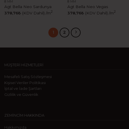
8 MM
8 MM
Agt Bella Neo Sardunya
Agt Bella Neo Vegas
2
2
378,76
₺
(KDV Dahil)
/m
378,76
₺
(KDV Dahil)
/m
1
2
MÜŞTERİ HİZMETLERİ
Mesafeli Satış Sözleşmesi
KişiseI Veriler Politikası
İptal ve İade Şartları
Gizlilik ve Güvenlik
ZEMİNCİM HAKKINDA
Hakkımızda