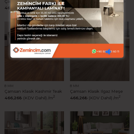
Çamsan Klasik Milas Meşe
Çamsan Klasik Kristal Meşe
2
2
466,26
₺
(KDV Dahil)
/m
466,26
₺
(KDV Dahil)
/m
8 MM
8 MM
Çamsan Klasik Kashmir Teak
Çamsan Klasik Ilgaz Meşe
2
2
466,26
₺
(KDV Dahil)
/m
466,26
₺
(KDV Dahil)
/m