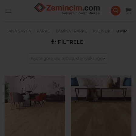
İçeriğe
atla
ANA SAYFA
/
PARKE
/
LAMINAT PARKE
/
KALINLIK
/
8 MM
FILTRELE