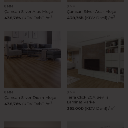
8 MM
8 MM
Çamsan Silver Aras Meşe
Çamsan Silver Acar Meşe
2
2
438,76
₺
(KDV Dahil)
/m
438,76
₺
(KDV Dahil)
/m
8 MM
8 MM
Terra Click 20A Sevilla
Çamsan Silver Didim Meşe
Laminat Parke
2
438,76
₺
(KDV Dahil)
/m
2
365,00
₺
(KDV Dahil)
/m