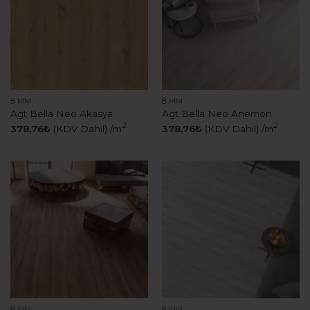
8 MM
8 MM
Agt Bella Neo Akasya
Agt Bella Neo Anemon
2
2
378,76
₺
(KDV Dahil)
/m
378,76
₺
(KDV Dahil)
/m
8 MM
8 MM