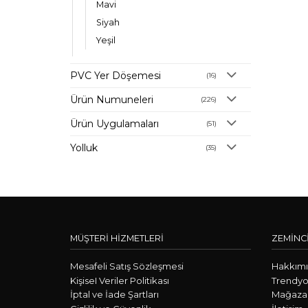
Mavi
Siyah
Yeşil
PVC Yer Döşemesi
(16)
Ürün Numuneleri
(226)
Ürün Uygulamaları
(51)
Yolluk
(35)
MÜŞTERİ HİZMETLERİ
ZEMİNC
Mesafeli Satış Sözleşmesi
Hakkım
KişiseI Veriler Politikası
Trendyo
İptal ve İade Şartları
Mağazal