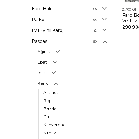
Karo Halı
(106)
2.700 GR
Faro B
Parke
(86)
Ve Toz 
290,90
LVT (Vinil Karo)
(2)
Paspas
(50)
Ağırlık
Ebat
İplik
Renk
Antrasit
Bej
Bordo
Gri
Kahverengi
Kırmızı