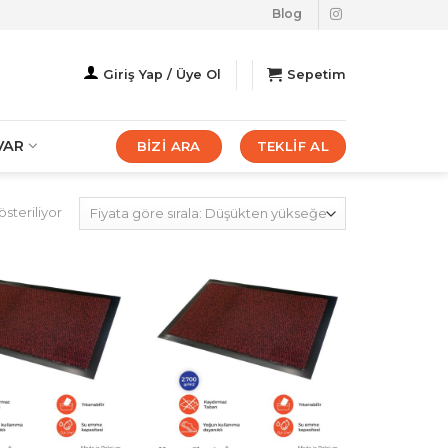
Blog
Giriş Yap / Üye Ol
Sepetim
VAR
BİZİ ARA
TEKLİF AL
Fiyata
steriliyor
göre
sıralandı:
düşükten
yükseğe