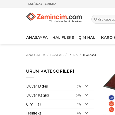
İçeriğe
MAĞAZALARIMIZ
atla
Ara:
ANASAYFA
HALIFLEKS
ÇİM HALI
KARO 
ANA SAYFA
/
PASPAS
/
RENK
/
BORDO
ÜRÜN KATEGORILERI
Duvar Bitkisi
(17)
Duvar Kağıdı
(165)
Çim Halı
(25)
Halıfleks
(86)