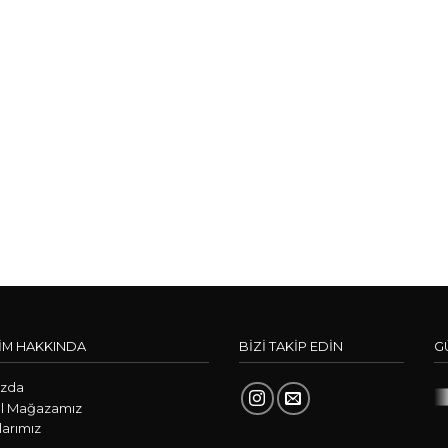
İM HAKKINDA
BİZİ TAKİP EDİN
G
ızda
l Mağazamız
arımız