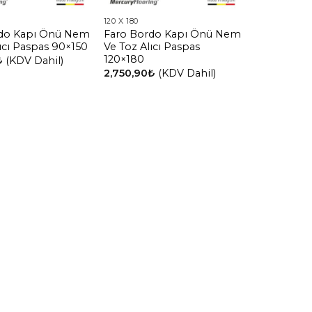
120 X 180
rdo Kapı Önü Nem
Faro Bordo Kapı Önü Nem
ıcı Paspas 90×150
Ve Toz Alıcı Paspas
120×180
₺
(KDV Dahil)
2,750,90
₺
(KDV Dahil)