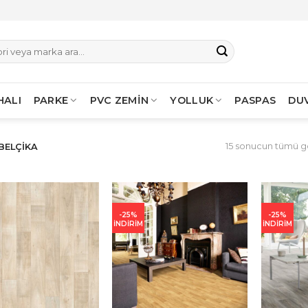
HALI
PARKE
PVC ZEMİN
YOLLUK
PASPAS
DU
15 sonucun tümü gö
BELÇIKA
-25%
-25%
İNDİRİM
İNDİRİM