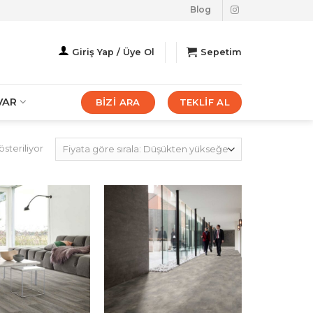
Blog
Giriş Yap / Üye Ol
Sepetim
VAR
BİZİ ARA
TEKLİF AL
Fiyata
steriliyor
göre
sıralandı:
düşükten
yükseğe