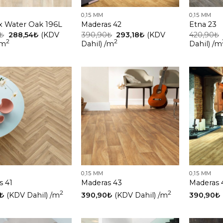
0,15 MM
0,15 MM
x Water Oak 196L
Maderas 42
Etna 23
₺
288,54
₺
(KDV
390,90
₺
293,18
₺
(KDV
420,90
₺
2
2
/m
Dahil)
/m
Dahil)
/m
0,15 MM
0,15 MM
s 41
Maderas 43
Maderas 
2
2
₺
(KDV Dahil)
/m
390,90
₺
(KDV Dahil)
/m
390,90
₺