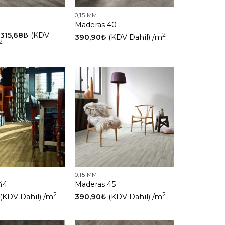
0,15 MM
Maderas 40
315,68
₺
(KDV
2
390,90
₺
(KDV Dahil)
/m
2
0,15 MM
44
Maderas 45
2
2
(KDV Dahil)
/m
390,90
₺
(KDV Dahil)
/m