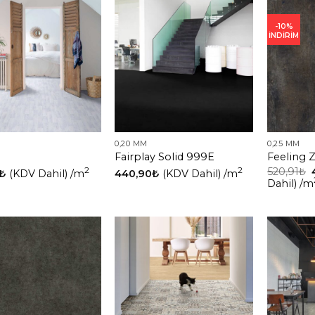
-10%
İNDİRİM
0,20 MM
0,25 MM
Fairplay Solid 999E
Feeling 
2
2
520,91
₺
₺
(KDV Dahil)
/m
440,90
₺
(KDV Dahil)
/m
Dahil)
/m