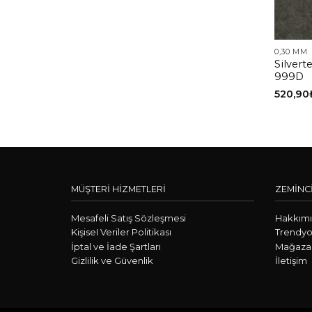
0,30 MM
Silver
999D
520,90
MÜŞTERİ HİZMETLERİ
ZEMİNC
Mesafeli Satış Sözleşmesi
Hakkım
KişiseI Veriler Politikası
Trendyo
İptal ve İade Şartları
Mağazal
Gizlilik ve Güvenlik
İletişim