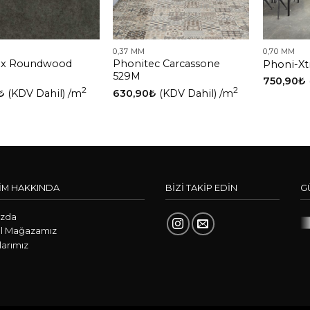
0,37 MM
0,70 MM
tex Roundwood
Phonitec Carcassone
Phoni-Xt
529M
750,90
₺
2
2
₺
(KDV Dahil)
/m
630,90
₺
(KDV Dahil)
/m
İM HAKKINDA
BİZİ TAKİP EDİN
G
ızda
l Mağazamız
arımız