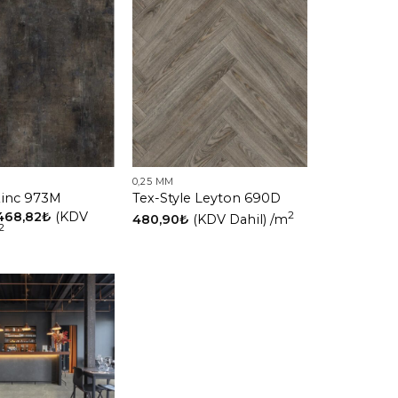
0,25 MM
Zinc 973M
Tex-Style Leyton 690D
468,82
₺
(KDV
2
480,90
₺
(KDV Dahil)
/m
2