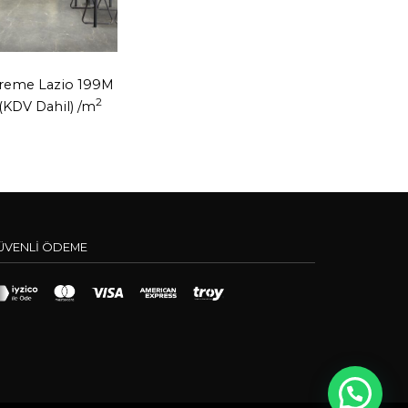
reme Lazio 199M
2
(KDV Dahil)
/m
ÜVENLİ ÖDEME