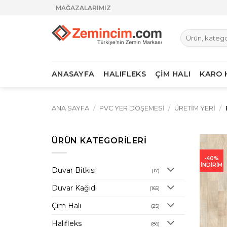
İçeriğe
MAĞAZALARIMIZ
atla
Ara:
ANASAYFA
HALIFLEKS
ÇİM HALI
KARO 
ANA SAYFA
/
PVC YER DÖŞEMESI
/
ÜRETIM YERI
/
ÜRÜN KATEGORILERI
-40%
İNDİRİM
Duvar Bitkisi
(17)
Duvar Kağıdı
(165)
Çim Halı
(25)
Halıfleks
(86)