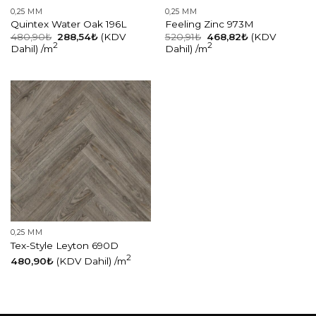
0,25 MM
0,25 MM
Quintex Water Oak 196L
Feeling Zinc 973M
480,90
₺
288,54
₺
(KDV
520,91
₺
468,82
₺
(KDV
2
2
Dahil)
/m
Dahil)
/m
0,25 MM
Tex-Style Leyton 690D
2
480,90
₺
(KDV Dahil)
/m