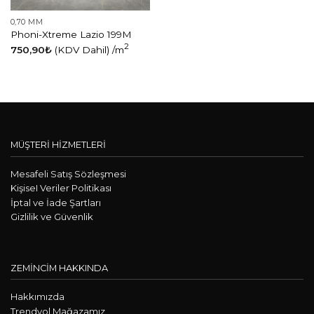
0,70 MM
Phoni-Xtreme Lazio 199M
2
750,90
₺
(KDV Dahil)
/m
MÜŞTERİ HİZMETLERİ
Mesafeli Satış Sözleşmesi
KişiseI Veriler Politikası
İptal ve İade Şartları
Gizlilik ve Güvenlik
ZEMİNCİM HAKKINDA
Hakkımızda
Trendyol Mağazamız