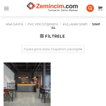
İçeriğe
atla
ANA SAYFA
/
PVC YER DÖŞEMESI
/
KULLANIM SINIFI
/
SINIF
34
FILTRELE