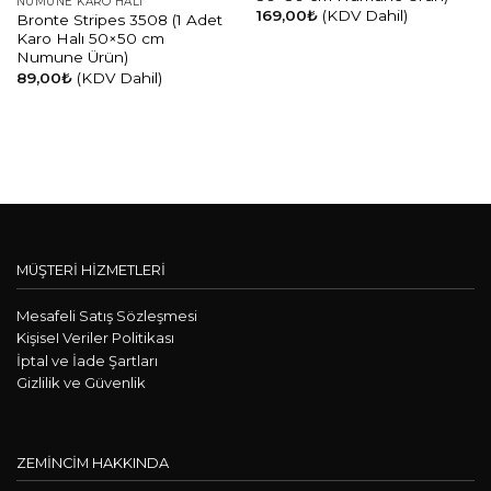
NUMUNE KARO HALI
169,00
₺
(KDV Dahil)
Bronte Stripes 3508 (1 Adet
Karo Halı 50×50 cm
Numune Ürün)
89,00
₺
(KDV Dahil)
MÜŞTERİ HİZMETLERİ
Mesafeli Satış Sözleşmesi
KişiseI Veriler Politikası
İptal ve İade Şartları
Gizlilik ve Güvenlik
ZEMİNCİM HAKKINDA