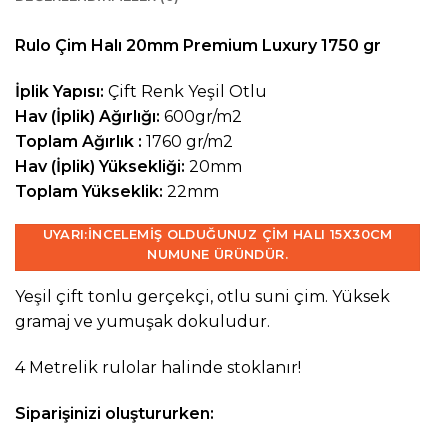
Rulo Çim Halı 20mm Premium Luxury 1750 gr
İplik Yapısı:
Çift Renk Yeşil Otlu
Hav (İplik) Ağırlığı:
600gr/m2
Toplam Ağırlık :
1760 gr/m2
Hav (İplik) Yüksekliği:
20mm
Toplam Yükseklik:
22mm
UYARI:
İNCELEMIŞ OLDUĞUNUZ ÇIM HALI 15X30CM
NUMUNE ÜRÜNDÜR.
Yeşil çift tonlu gerçekçi, otlu suni çim. Yüksek
gramaj ve yumuşak dokuludur.
4 Metrelik rulolar halinde stoklanır!
Siparişinizi oluştururken: