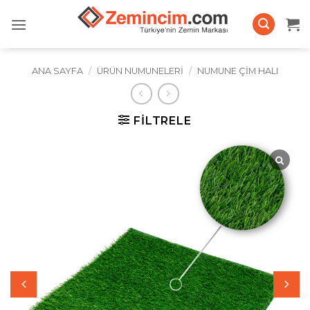
İçeriğe
atla
ANA SAYFA
/
ÜRÜN NUMUNELERI
/
NUMUNE ÇIM HALI
FILTRELE