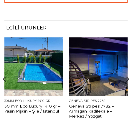
İLGILI ÜRÜNLER
30MM ECO-LUXURY 1410 GR
GENEVA STRIPES 7782
30 mm Eco Luxury 1410 gr –
Geneva Stripes 7782 –
Yasin Pişkin – Şile / İstanbul
Armağan Kadifekale –
Merkez / Yozgat