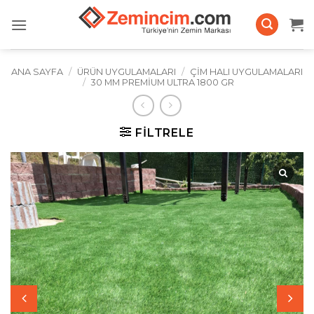
İçeriğe
atla
ANA SAYFA
/
ÜRÜN UYGULAMALARI
/
ÇIM HALI UYGULAMALARI
/
30 MM PREMIUM ULTRA 1800 GR
FILTRELE