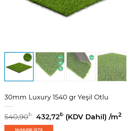
30mm Luxury 1540 gr Yeşil Otlu
₺
₺
2
540,90
432,72
(KDV Dahil)
/m
NUMUNE İSTE