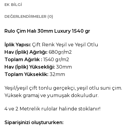
EK BILGI
DEĞERLENDIRMELER (0)
Rulo Çim Halı 30mm Luxury 1540 gr
İplik Yapısı:
Çift Renk Yeşil ve Yeşil Otlu
Hav (İplik) Ağırlığı:
680gr/m2
Toplam Ağırlık :
1540 gr/m2
Hav (İplik) Yüksekliği:
30mm
Toplam Yükseklik:
32mm
Yeşil/yeşil çift tonlu gerçekçi, yeşil otlu suni çim.
Yüksek gramaj ve yumuşak dokuludur.
4 ve 2 Metrelik rulolar halinde stoklanır!
Siparişinizi oluştururken: