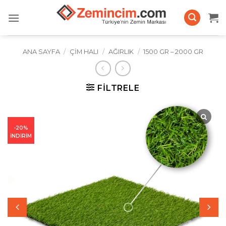
İçeriğe
atla
ANA SAYFA
/
ÇIM HALI
/
AĞIRLIK
/
1500 GR – 2000 GR
FILTRELE
-20%
İNDİRİM