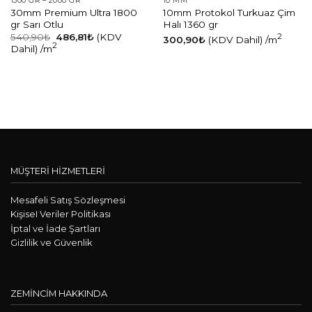
1500 GR – 2000 GR
10 MM
30mm Premium Ultra 1800
10mm Protokol Turkuaz Çim
gr Sarı Otlu
Halı 1360 gr
540,90
₺
486,81
₺
(KDV
2
300,90
₺
(KDV Dahil)
/m
2
Dahil)
/m
MÜŞTERİ HİZMETLERİ
Mesafeli Satış Sözleşmesi
KişiseI Veriler Politikası
İptal ve İade Şartları
Gizlilik ve Güvenlik
ZEMİNCİM HAKKINDA