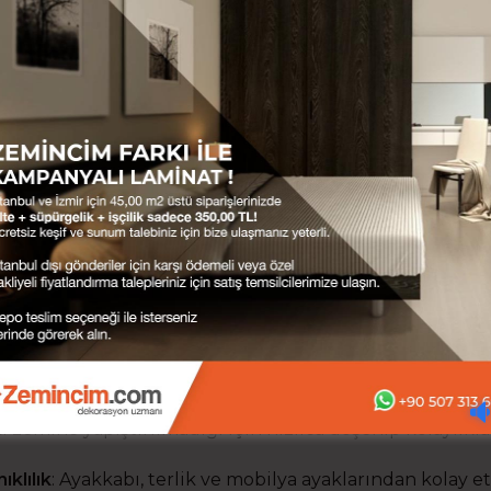
çin chat kutusundan veya telefon numaralarımızdan bi
NAT PARKE NEDİR?
at parke teknoloji ürünü bir zemin kaplamasıdır. Endüstr
fikalı ormanlardan elde edilen ağaçların işlenerek güçlen
türülür. Paneller üzerinde desen kaplaması ve geliştir
ucu tabakalar kaplıdır. Bu sayede çeşitli ebat, döşeme
iği sağlanır.
N LAMİNAT PARKE KULLANMALIYIM?
 döşenir, çok çeşit sunar ve hepsinden önemlisi dayanıkl
ımı bakımından tekstil bazlı zemin ürünlerinden çok ü
 ürününün tersine bakım ve özenli kullanım gerektirmez
ki zemine yapıştırılmadığı için hızlıca döşenip kolaylıkla 
ıklılık
: Ayakkabı, terlik ve mobilya ayaklarından kolay e