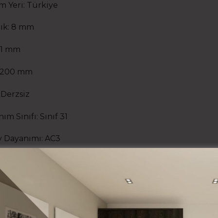
m Yeri: Türkiye
lık: 8 mm
91 mm
 1200 mm
 Derzsiz
ım Sınıfı: Sınıf 31
 Dayanımı: AC3
 Teknolojisi: Viva Wood
 Miktarı: 2,292 m2
aminat parke ürünlerinde paket bazlı fiyat ve kargo hes