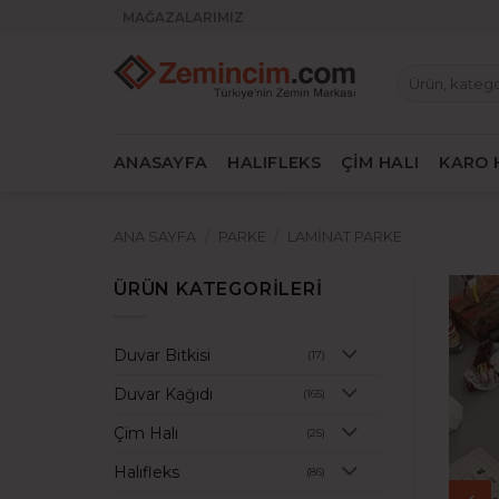
İçeriğe
MAĞAZALARIMIZ
atla
Ara:
ANASAYFA
HALIFLEKS
ÇİM HALI
KARO 
ANA SAYFA
/
PARKE
/
LAMINAT PARKE
ÜRÜN KATEGORILERI
Duvar Bitkisi
(17)
Duvar Kağıdı
(165)
Çim Halı
(25)
Halıfleks
(86)