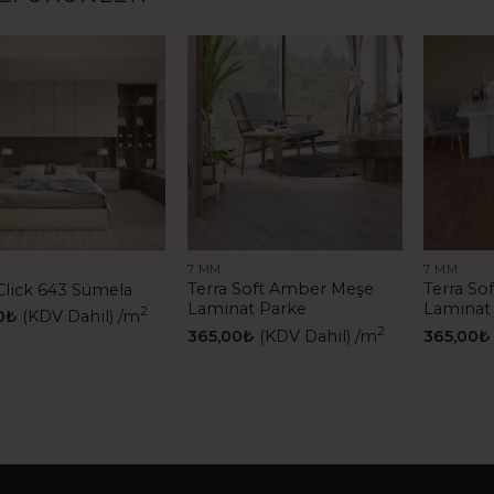
7 MM
7 MM
Terra Soft Amber Meşe
Terra So
Click 643 Sümela
Laminat Parke
Laminat
2
0
₺
(KDV Dahil)
/m
2
365,00
₺
(KDV Dahil)
/m
365,00
₺