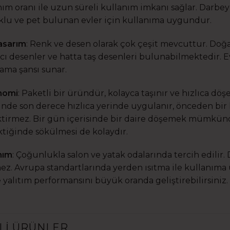
ım oranı ile uzun süreli kullanım imkanı sağlar. Darbey
lu ve pet bulunan evler için kullanıma uygundur.
asarım
: Renk ve desen olarak çok çeşit mevcuttur. Doğal
ıcı desenler ve hatta taş desenleri bulunabilmektedir. Evi
lama şansı sunar.
nomi
: Paketli bir üründür, kolayca taşınır ve hızlıca döş
inde son derece hızlıca yerinde uygulanır, önceden bir 
tirmez. Bir gün içerisinde bir daire döşemek mümkündü
tiğinde sökülmesi de kolaydır.
nım
: Çoğunlukla salon ve yatak odalarında tercih edilir. 
ez. Avrupa standartlarında yerden ısıtma ile kullanıma 
e yalıtım performansını büyük oranda geliştirebilirsiniz.
ILI ÜRÜNLER