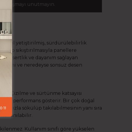
ze ulaşmayı unutmayın.
iyel yetiştirilmiş, sürdürülebilirlik
dirip sıkıştırılmasıyla panellere
ilmiş sertlik ve dayanım sağlayan
 sistemi ve neredeyse sonsuz desen
ıdır. Çizilme ve sürtünme katsayısı
stün performans gösterir. Bir çok doğal
. Hızla sökülüp takılabilmesinin yanı sıra
kullanılabilir.
tkilenmez. Kullanım sınıfı göre yükselen