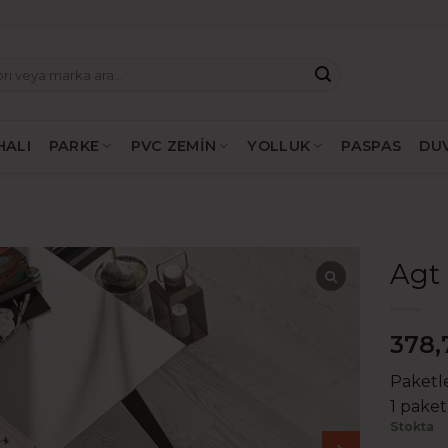
HALI
PARKE
PVC ZEMİN
YOLLUK
PASPAS
DU
Agt 
378,
Paketle
1 paket
Stokta