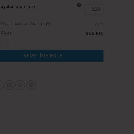
duyulan alan (m²)
Uygulanacak Alan (m²)
2,29
Fiyat
868,10₺
la Neo Lilyum adet
SEPETIME EKLE