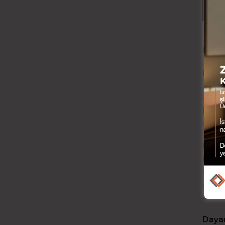
i
LAMİ
Lamin
serti
dönüş
koruy
çeşitl
NEDE
Hızlı
dayan
ahşap
altta
Dayan