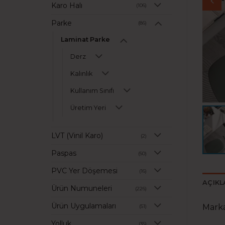
Karo Halı
(106)
Parke
(86)
Laminat Parke
Derz
Kalınlık
Kullanım Sınıfı
Üretim Yeri
LVT (Vinil Karo)
(2)
Paspas
(50)
PVC Yer Döşemesi
(16)
AÇIK
Ürün Numuneleri
(226)
Ürün Uygulamaları
Mark
(51)
Yolluk
(35)