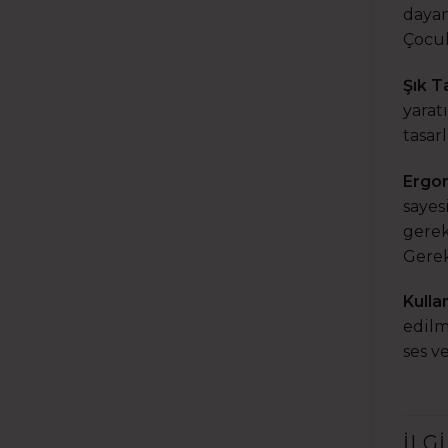
dayan
Çocuk
Şık T
yarat
tasar
Ergo
sayes
gerek
Gerek
Kulla
edilm
ses v
İLG