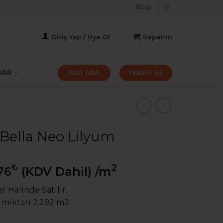
Blog
Giriş Yap / Üye Ol
Sepetim
VAR
BİZİ ARA
TEKLİF AL
Bella Neo Lilyum
₺
2
76
(KDV Dahil)
/m
r Halinde Satılır.
 miktarı 2,292 m2