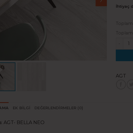
İhtiyaç 
Toplam 
Toplam 
Agt Bel
AGT
LAMA
EK BILGI
DEĞERLENDIRMELER (0)
a: AGT- BELLA NEO