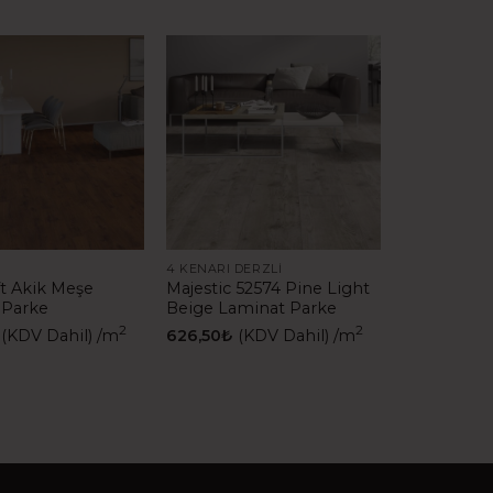
4 KENARI DERZLI
ft Akik Meşe
Majestic 52574 Pine Light
 Parke
Beige Laminat Parke
2
2
(KDV Dahil)
/m
626,50
₺
(KDV Dahil)
/m