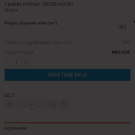
1 paket miktarı 1,8336 m2’dir.
Stokta
İhtiyaç duyulan alan (m²)
Toplam Uygulanacak Alan (m²)
1,83
Toplam Fiyat
882,42₺
Agt Effect 4V Tibet adet
SEPETIME EKLE
AGT
AÇIKLAMA