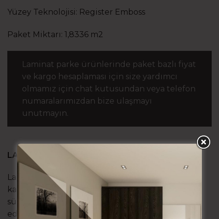
Yüzey Teknolojisi: Register Emboss
Paket Miktarı: 1,8336 m2
Laminat parke ürünlerinde paket bazlı fiyat
ve kargo hesaplaması için size yardımcı
olmamız için chat kutusundan veya telefon
numaralarımızdan bize ulaşmayı
unutmayın.
LAMİNAT PARKE NEDİR?
Laminat parke teknoloji ürünü bir zemin
kaplamasıdır. Endüstriyel yetiştirilmiş,
sürdürülebilirlik sertifikalı ormanlardan elde
edilen ağaçların işlenerek güçlendirip