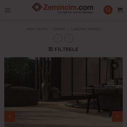
İçeriğe
atla
ANA SAYFA
/
PARKE
/
LAMINAT PARKE
FILTRELE