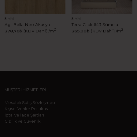
8 MM
8 MM
Agt Bella Neo Akasya
Terra Click 643 Sümela
2
2
378,76
₺
(KDV Dahil)
/m
365,00
₺
(KDV Dahil)
/m
MÜŞTERİ HİZMETLERİ
Mesafeli Satış Sözleşmesi
KişiseI Veriler Politikası
İptal ve İade Şartları
Gizlilik ve Güvenlik