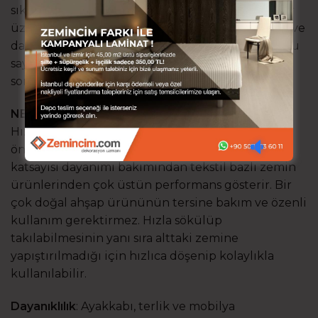
sıkıştırılmasıyla panellere dönüştürülür. Paneller
üzerinde desen kaplaması ve geliştirilmiş sertlik ve
dayanım sağlayan koruyucu tabakalar kaplıdır. Bu
sayede çeşitli ebat, döşeme sistemi ve neredeyse
sonsuz desen çeşitliği sağlanır.
NEDEN LAMİNAT PARKE KULLANMALIYIM?
Hızlı döşenir, çok çeşit sunar ve hepsinden
önemlisi dayanıklıdır. Çizilme ve sürtünme
katsayısı dayanımı bakımından tekstil bazlı zemin
ürünlerinden çok üstün performans gösterir. Bir
çok doğal ahşap ürününün tersine bakım ve özenli
kullanım gerektirmez. Hızla sökülüp
takılabilmesinin yanı sıra alttaki zemine
yapıştırılmadığı için hızlıca döşenip kolaylıkla
kullanılabilir.
Dayanıklılık
: Ayakkabı, terlik ve mobilya