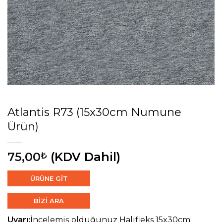
Atlantis R73 (15x30cm Numune
Ürün)
75,00
(KDV Dahil)
₺
ÜRÜNE GİT
BİZİ ARA
Uyarı:
İncelemiş olduğunuz Halıfleks 15x30cm