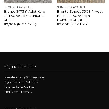
NUMUNE KARO HALI
NUMUNE KARO HALI
Bronte 3473 (1 Adet Karo
Bronte Stripes 3508 (1 Adet
Halı 50×50 cm Numune
Karo Halı 50×50 cm
Ürün)
Numune Ürün)
89,00
₺
(KDV Dahil)
89,00
₺
(KDV Dahil)
MÜŞTERİ HİZMETLERİ
Mesafeli Satış Sözleşmesi
KişiseI Veriler Politikası
İptal ve İade Şartları
Gizlilik ve Güvenlik