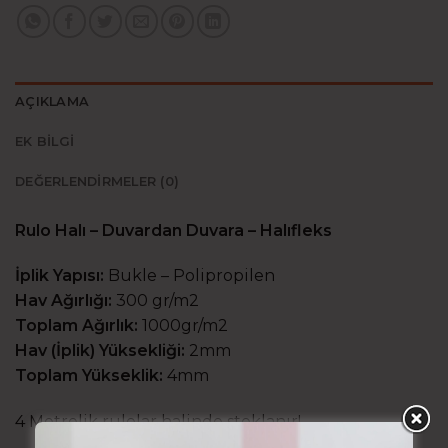
AÇIKLAMA
EK BILGI
DEĞERLENDIRMELER (0)
Rulo Halı – Duvardan Duvara – Halıfleks
İplik Yapısı:
Bukle – Polipropilen
Hav Ağırlığı:
300 gr/m2
Toplam Ağırlık:
1000gr/m2
Hav (İplik) Yüksekliği:
2mm
Toplam Yükseklik:
4mm
4 Metrelik rulolar halinde stoklanır!