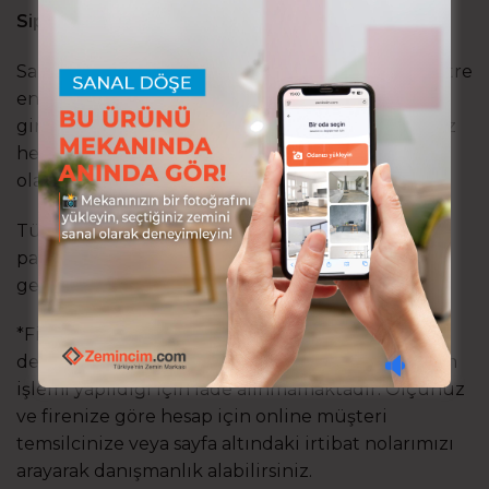
Siparişinizi oluştururken:
Sadece 4 metrelik rulolar halinde stoklanır! 4 metre
eni seçin, ardından istediğiniz boyu metre olarak
girin. Sepete attığınızda toplam sipariş miktarınız
hesaplanmış olacaktır. Halınız ölçünüze göre
olarak kesilip gönderilir.
Tüm ürünlerimiz maket bıçağı ile kesilebilir, tek
parça(eksiz) uygulamalarda tutkal kullanımı
gerektirmez.
*Firmamız yanlış geçilen siparişlerden sorumlu
değildir. Duvardan duvara halı ürünlerinde kesim
işlemi yapıldığı için iade alınmamaktadır. Ölçünüz
ve firenize göre hesap için online müşteri
temsilcinize veya sayfa altındaki irtibat nolarımızı
arayarak danışmanlık alabilirsiniz.