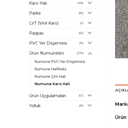
Karo Halı
(106)
Parke
(86)
LVT (Vinil Karo)
(2)
Paspas
(50)
PVC Yer Döşemesi
(16)
Ürün Numuneleri
(226)
Numune PVC Yer Döşemesi
Numune Halıfleks
Numune Çim Halı
Numune Karo Halı
AÇIK
Ürün Uygulamaları
(57)
Mark
Yolluk
(35)
Ürün
: