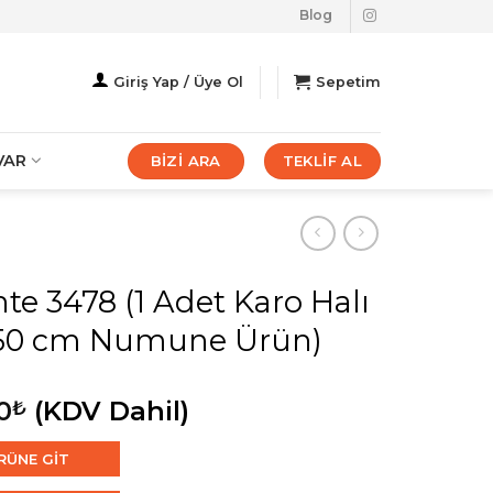
Blog
Giriş Yap / Üye Ol
Sepetim
VAR
BİZİ ARA
TEKLİF AL
te 3478 (1 Adet Karo Halı
50 cm Numune Ürün)
0
(KDV Dahil)
₺
RÜNE GİT