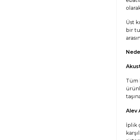
ebatl
olara
Üst k
bir t
arası
Neden
Akust
Tüm k
ürünl
taşın
Alev 
İplik
karşı