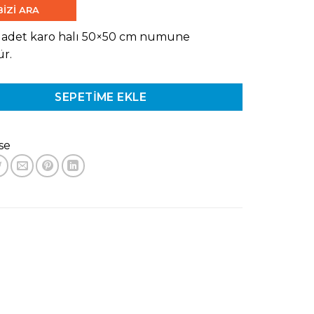
BİZİ ARA
1 adet karo halı 50×50 cm numune
r.
SEPETIME EKLE
se