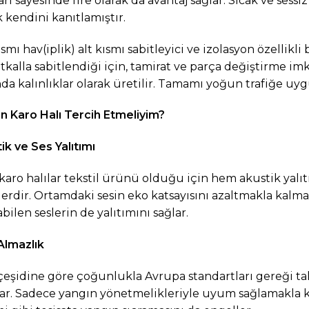
arı sayesinde fire olarak da avantaj sağlar. Sıcak ve sessi
k kendini kanıtlamıştır.
ısmı hav(iplik) alt kısmı sabitleyici ve izolasyon özellik
utkalla sabitlendiği için, tamirat ve parça değiştirme im
nda kalınlıklar olarak üretilir. Tamamı yoğun trafiğe uyg
 Karo Halı Tercih Etmeliyim?
ik ve Ses Yalıtımı
aro halılar tekstil ürünü olduğu için hem akustik yalı
erdir. Ortamdaki sesin eko katsayısını azaltmakla kalmaz,
abilen seslerin de yalıtımını sağlar.
Almazlık
 çeşidine göre çoğunlukla Avrupa standartları gereği tal
lar. Sadece yangın yönetmelikleriyle uyum sağlamakla k