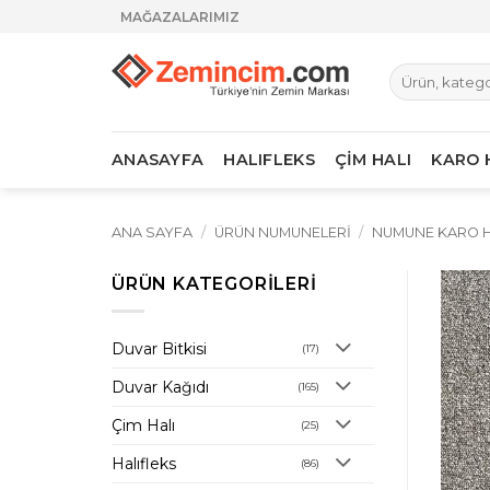
İçeriğe
MAĞAZALARIMIZ
atla
Ara:
ANASAYFA
HALIFLEKS
ÇİM HALI
KARO 
ANA SAYFA
/
ÜRÜN NUMUNELERI
/
NUMUNE KARO H
ÜRÜN KATEGORILERI
Duvar Bitkisi
(17)
Duvar Kağıdı
(165)
Çim Halı
(25)
Halıfleks
(86)