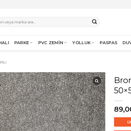
HALI
PARKE
PVC ZEMİN
YOLLUK
PASPAS
DU
ALI
Bron
50×
89,0
Ü