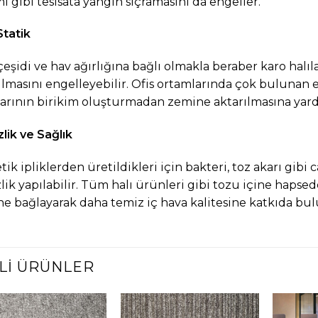
mi gibi tesisata yangın sıçramasını da engeller.
Statik
 çeşidi ve hav ağırlığına bağlı olmakla beraber karo halı
ılmasını engelleyebilir. Ofis ortamlarında çok bulunan e
arının birikim oluşturmadan zemine aktarılmasına yard
lik ve Sağlık
tik ipliklerden üretildikleri için bakteri, toz akarı gibi
lik yapılabilir. Tüm halı ürünleri gibi tozu içine hapse
e bağlayarak daha temiz iç hava kalitesine katkıda bul
ILI ÜRÜNLER