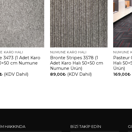
E KARO HALI
NUMUNE KARO HALI
NUMUNE K
e 3473 (1 Adet Karo
Bronte Stripes 3578 (1
Pasteur 
50×50 cm Numune
Adet Karo Halı 50×50 cm
Halı 50
Numune Ürün)
Ürün)
₺
(KDV Dahil)
89,00
₺
(KDV Dahil)
169,00
₺
İM HAKKINDA
BİZİ TAKİP EDİN
G