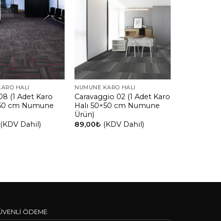
ARO HALI
NUMUNE KARO HALI
08 (1 Adet Karo
Caravaggio 02 (1 Adet Karo
×50 cm Numune
Halı 50×50 cm Numune
Ürün)
(KDV Dahil)
89,00
₺
(KDV Dahil)
ÜVENLİ ÖDEME