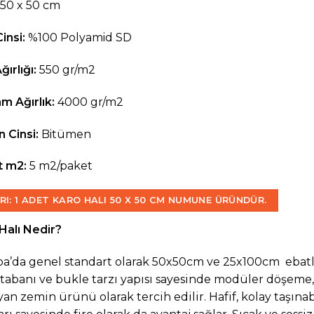
50 x 50 cm
Cinsi:
%100 Polyamid SD
ırlığı:
550 gr/m2
m Ağırlık:
4000 gr/m2
 Cinsi:
Bitümen
t m2:
5 m2/paket
RI:
1 ADET KARO HALI 50 X 50 CM NUMUNE ÜRÜNDÜR.
Halı Nedir?
a’da genel standart olarak 50x50cm ve 25x100cm ebatl
 tabanı ve bukle tarzı yapısı sayesinde modüler döşem
yan zemin ürünü olarak tercih edilir. Hafif, kolay taşınabi