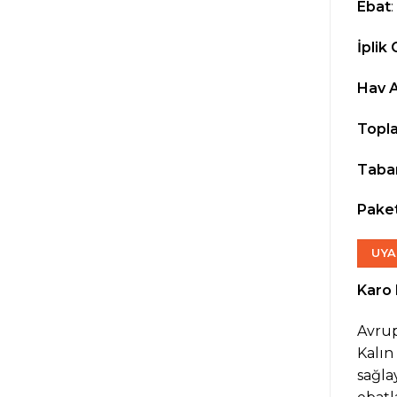
Ebat
:
İplik 
Hav Ağ
Topla
Taban
Pake
UYA
Karo 
Avrup
Kalın
sağla