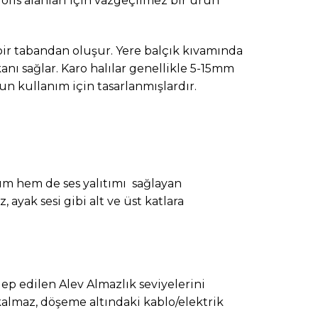
z ofis alanları için vazgeçilmez bir ürün
li bir tabandan oluşur. Yere balçık kıvamında
kanı sağlar. Karo halılar genellikle 5-15mm
un kullanım için tasarlanmışlardır.
tım hem de ses yalıtımı sağlayan
 ayak sesi gibi alt ve üst katlara
ep edilen Alev Almazlık seviyelerini
almaz, döşeme altındaki kablo/elektrik