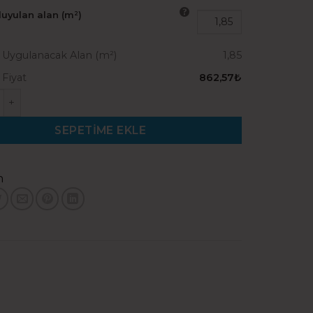
duyulan alan (m²)
Uygulanacak Alan (m²)
1,85
Fiyat
862,57₺
Klasik Modern Meşe adet
SEPETIME EKLE
n