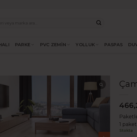
HALI
PARKE
PVC ZEMİN
YOLLUK
PASPAS
DU
Çam
466,
Paketle
1 paket
Stokta