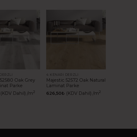
DERZLI
4 KENARI DERZLI
 52580 Oak Grey
Majestic 52572 Oak Natural
inat Parke
Laminat Parke
2
2
(KDV Dahil)
/m
626,50
₺
(KDV Dahil)
/m