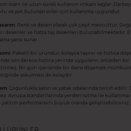
ım oranı ile uzun süreli kullanım imkanı sağlar. Darbey
lu ve pet bulunan evler için kullanıma uygundur.
asarım
: Renk ve desen olarak çok çeşit mevcuttur. Doğal
ıcı desenler ve hatta taş desenleri bulunabilmektedir. Evi
lama şansı sunar.
nomi
: Paketli bir üründür, kolayca taşınır ve hızlıca döş
inde son derece hızlıca yerinde uygulanır, önceden bir 
tirmez. Bir gün içerisinde bir daire döşemek mümkündü
tiğinde sökülmesi de kolaydır.
nım
: Çoğunlukla salon ve yatak odalarında tercih edilir. 
ez. Avrupa standartlarında yerden ısıtma ile kullanıma 
e yalıtım performansını büyük oranda geliştirebilirsiniz.
ILI ÜRÜNLER