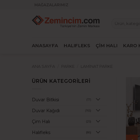
İçeriğe
MAĞAZALARIMIZ
atla
Ara:
ANASAYFA
HALIFLEKS
ÇİM HALI
KARO 
ANA SAYFA
/
PARKE
/
LAMINAT PARKE
ÜRÜN KATEGORILERI
Duvar Bitkisi
(17)
Duvar Kağıdı
(165)
Çim Halı
(25)
Halıfleks
(86)