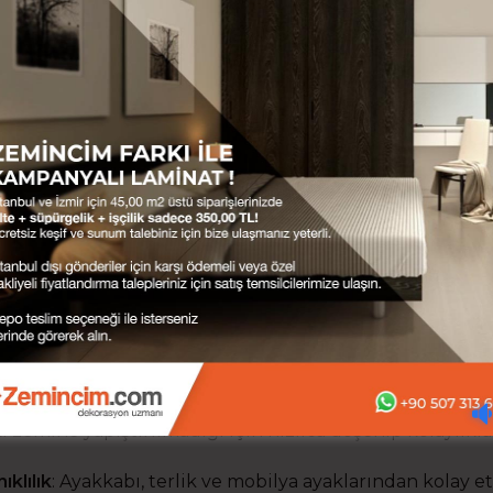
çin chat kutusundan veya telefon numaralarımızdan bi
NAT PARKE NEDİR?
at parke teknoloji ürünü bir zemin kaplamasıdır. Endüstr
fikalı ormanlardan elde edilen ağaçların işlenerek güçlen
türülür. Paneller üzerinde desen kaplaması ve geliştir
ucu tabakalar kaplıdır. Bu sayede çeşitli ebat, döşeme
iği sağlanır.
N LAMİNAT PARKE KULLANMALIYIM?
 döşenir, çok çeşit sunar ve hepsinden önemlisi dayanıkl
ımı bakımından tekstil bazlı zemin ürünlerinden çok ü
 ürününün tersine bakım ve özenli kullanım gerektirmez
ki zemine yapıştırılmadığı için hızlıca döşenip kolaylıkla 
ıklılık
: Ayakkabı, terlik ve mobilya ayaklarından kolay e