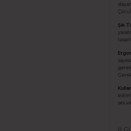
dayan
Çocuk
Şık T
yarat
tasar
Ergo
sayes
gerek
Gerek
Kulla
edilm
ses v
İLG