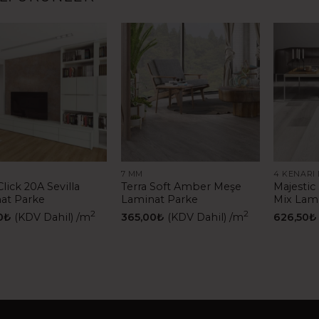
7 MM
4 KENARI 
Click 20A Sevilla
Terra Soft Amber Meşe
Majestic
at Parke
Laminat Parke
Mix Lam
2
2
0
₺
(KDV Dahil)
/m
365,00
₺
(KDV Dahil)
/m
626,50
₺