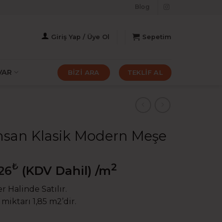
Blog
Giriş Yap / Üye Ol
Sepetim
VAR
BİZİ ARA
TEKLİF AL
san Klasik Modern Meşe
₺
2
26
(KDV Dahil)
/m
r Halinde Satılır.
 miktarı 1,85 m2’dir.