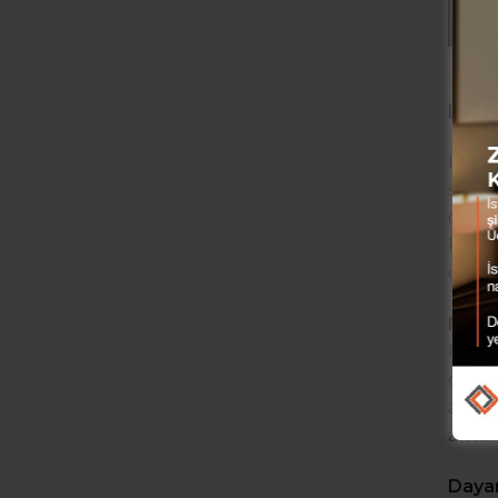
i
LAMİ
Lamin
serti
dönüş
koruy
çeşitl
NEDE
Hızlı
dayan
ahşap
altta
Dayan