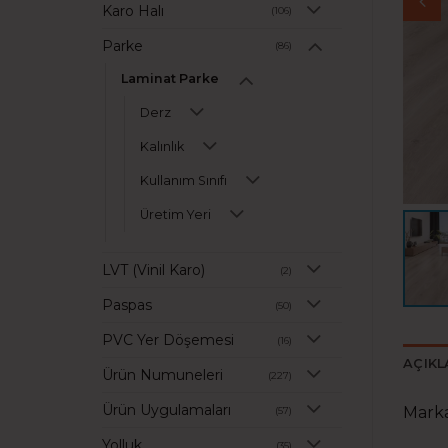
Karo Halı
(106)
Parke
(86)
Laminat Parke
Derz
Kalınlık
Kullanım Sınıfı
Üretim Yeri
LVT (Vinil Karo)
(2)
Paspas
(50)
PVC Yer Döşemesi
(16)
AÇIK
Ürün Numuneleri
(227)
Ürün Uygulamaları
Mark
(57)
Yolluk
(35)