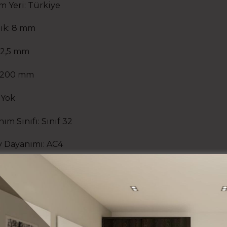
m Yeri: Türkiye
lık: 8 mm
92,5 mm
 1200 mm
 Yok
nım Sınıfı: Sınıf 32
 Dayanımı: AC4
 Teknolojisi: Naturel Yüzey
 Miktarı: 1,85 m2
aminat parke ürünlerinde paket bazlı fiyat ve kargo hes