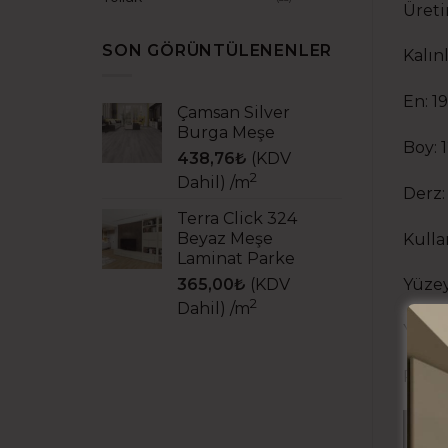
Üreti
SON GÖRÜNTÜLENENLER
Kalın
En: 1
Çamsan Silver
Burga Meşe
Boy:
438,76
₺
(KDV
2
Dahil)
/m
Derz:
Terra Click 324
Beyaz Meşe
Kulla
Laminat Parke
365,00
₺
(KDV
Yüzey
2
Dahil)
/m
Yüzey
Paket
L