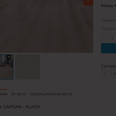
İhtiyaç 
Toplam 
Toplam 
Çamsan 
Çamsa
LAMA
EK BILGI
DEĞERLENDIRMELER (0)
a: ÇAMSAN – KLASİK