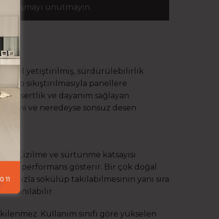
ze ulaşmayı unutmayın.
iyel yetiştirilmiş, sürdürülebilirlik
dirip sıkıştırılmasıyla panellere
ilmiş sertlik ve dayanım sağlayan
 sistemi ve neredeyse sonsuz desen
ıdır. Çizilme ve sürtünme katsayısı
stün performans gösterir. Bir çok doğal
. Hızla sökülüp takılabilmesinin yanı sıra
kullanılabilir.
tkilenmez. Kullanım sınıfı göre yükselen