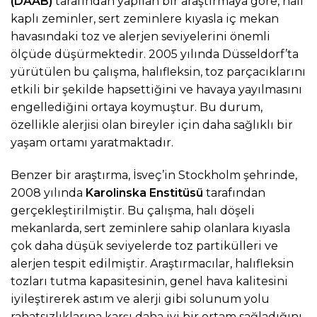
(DAAB)
tarafından yapılan bir araştırmaya göre, halı
kaplı zeminler, sert zeminlere kıyasla iç mekan
havasındaki toz ve alerjen seviyelerini önemli
ölçüde düşürmektedir. 2005 yılında Düsseldorf’ta
yürütülen bu çalışma, halıfleksin, toz parçacıklarını
etkili bir şekilde hapsettiğini ve havaya yayılmasını
engellediğini ortaya koymuştur. Bu durum,
özellikle alerjisi olan bireyler için daha sağlıklı bir
yaşam ortamı yaratmaktadır.
Benzer bir araştırma, İsveç’in Stockholm şehrinde,
2008 yılında
Karolinska Enstitüsü
tarafından
gerçekleştirilmiştir. Bu çalışma, halı döşeli
mekanlarda, sert zeminlere sahip olanlara kıyasla
çok daha düşük seviyelerde toz partikülleri ve
alerjen tespit edilmiştir. Araştırmacılar, halıfleksin
tozları tutma kapasitesinin, genel hava kalitesini
iyileştirerek astım ve alerji gibi solunum yolu
rahatsızlıklarına karşı daha iyi bir ortam sağladığını