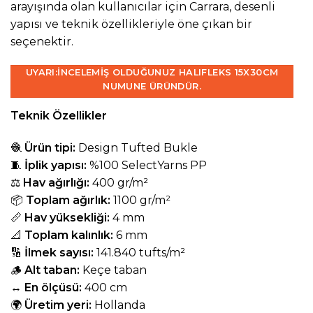
arayışında olan kullanıcılar için Carrara, desenli
yapısı ve teknik özellikleriyle öne çıkan bir
seçenektir.
UYARI:
İNCELEMIŞ OLDUĞUNUZ HALIFLEKS 15X30CM
NUMUNE ÜRÜNDÜR.
Teknik Özellikler
🧶
Ürün tipi:
Design Tufted Bukle
🧵
İplik yapısı:
%100 SelectYarns PP
⚖️
Hav ağırlığı:
400 gr/m²
📦
Toplam ağırlık:
1100 gr/m²
📏
Hav yüksekliği:
4 mm
📐
Toplam kalınlık:
6 mm
🔢
İlmek sayısı:
141.840 tufts/m²
🪵
Alt taban:
Keçe taban
↔️
En ölçüsü:
400 cm
🌍
Üretim yeri:
Hollanda