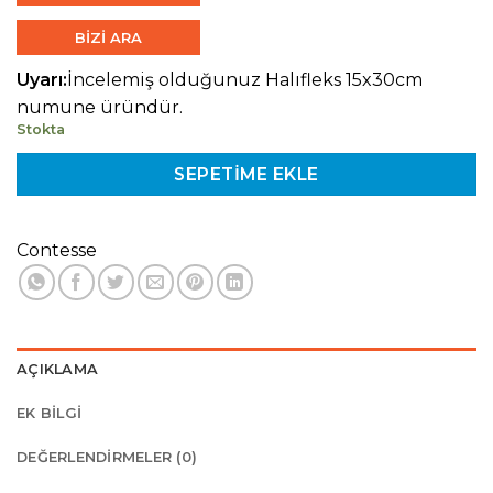
BİZİ ARA
Uyarı:
İncelemiş olduğunuz Halıfleks 15x30cm
numune üründür.
Stokta
SEPETIME EKLE
Contesse
AÇIKLAMA
EK BILGI
DEĞERLENDIRMELER (0)