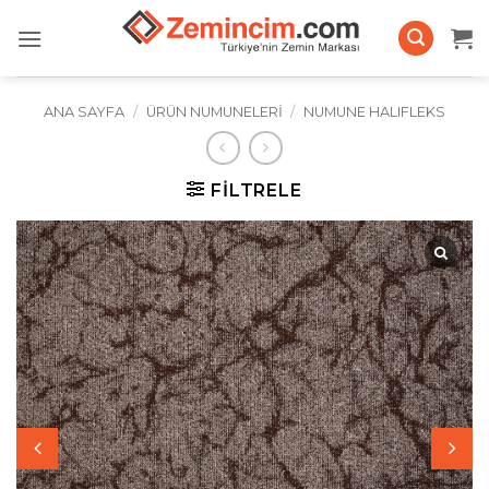
İçeriğe
atla
ANA SAYFA
/
ÜRÜN NUMUNELERI
/
NUMUNE HALIFLEKS
FILTRELE