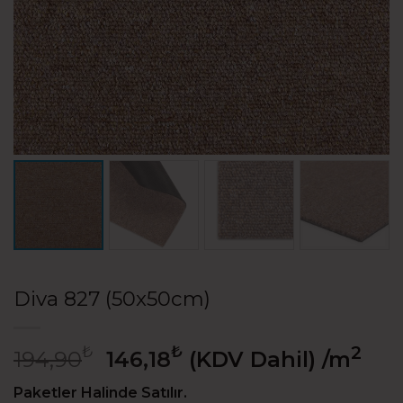
Diva 827 (50x50cm)
Orijinal
Şu
₺
₺
2
194,90
146,18
(KDV Dahil)
/m
fiyat:
andaki
194,90₺.
fiyat:
Paketler Halinde Satılır.