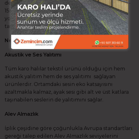
değiştirme imkanı sağlar. Karo halılar genellikle 5-
15mm arasında kalınlıklar olarak üretilir. Tamamı
yoğun trafiğe uygun kullanım için
tasarlanmışlardır.
Neden Karo Halı Tercih Etmeliyim?
Akustik ve Ses Yalıtımı
Tüm karo halılar tekstil ürünü olduğu için hem
akustik yalıtım hem de ses yalıtımı sağlayan
ürünlerdir. Ortamdaki sesin eko katsayısını
azaltmakla kalmaz, ayak sesi gibi alt ve üst katlara
taşınabilen seslerin de yalıtımını sağlar.
Alev Almazlık
İplik çeşidine göre çoğunlukla Avrupa standartları
gereği talep edilen Alev Almazlık seviyelerini