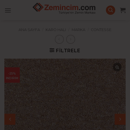
İçeriğe
atla
ANA SAYFA
/
KARO HALI
/
MARKA
/
CONTESSE
FILTRELE
-25%
İNDİRİM