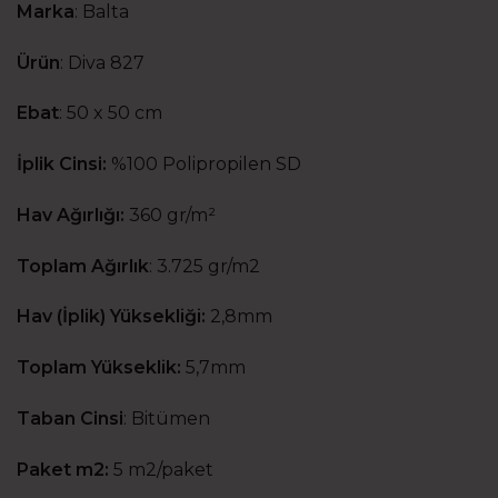
Marka
:
Balta
Ürün
:
Diva 827
Ebat
:
50 x 50 cm
İplik Cinsi:
%100 Polipropilen SD
Hav Ağırlığı:
360 gr/m²
Toplam Ağırlık
: 3.725 gr/m2
Hav (İplik) Yüksekliği:
2,8mm
Toplam Yükseklik:
5,7mm
Taban Cinsi
:
Bitümen
Paket m2:
5 m2/paket