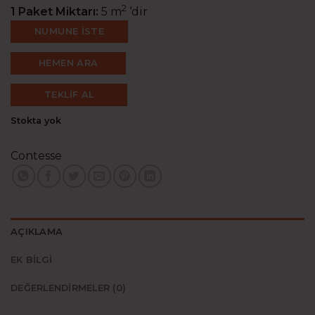
146,18₺.
2
1 Paket Miktarı:
5 m
‘dir
NUMUNE İSTE
HEMEN ARA
TEKLİF AL
Stokta yok
Contesse
AÇIKLAMA
EK BILGI
DEĞERLENDIRMELER (0)