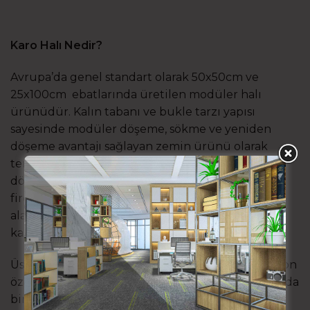
Karo Halı Nedir?
Avrupa’da genel standart olarak 50x50cm ve
25x100cm ebatlarında üretilen modüler halı
ürünüdür. Kalın tabanı ve bukle tarzı yapısı
sayesinde modüler döşeme, sökme ve yeniden
döşeme avantajı sağlayan zemin ürünü olarak
tercih edilir. Hafif, kolay taşınabilir ve hızlı
döşenebilir olmasının yanı sıra ebatları sayesinde
fire olarak da avantaj sağlar. Sıcak ve sessiz ofis
alanları için vazgeçilmez bir ürün olarak kendini
kanıtlamıştır.
Üst kısmı hav(iplik) alt kısmı sabitleyici ve izolasyon
özellikli bir tabandan oluşur. Yere balçık kıvamında
bir tutkalla sabitlendiği için, tamirat ve parça