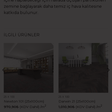
içine hapsedeceği için havada uçuşan partikülleri
zemine bağlayarak daha temiz iç hava kalitesine
katkıda bulunur.
İLGILI ÜRÜNLER
25 X 100
25 X 100
Newton 101 (25x100cm)
Darwin 21 (25x100cm)
2
2
970,90
₺
(KDV Dahil)
/m
1,010,90
₺
(KDV Dahil)
/m