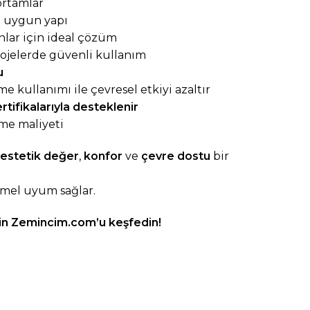
ortamlar
a uygun yapı
anlar için ideal çözüm
projelerde güvenli kullanım
u
kullanımı ile çevresel etkiyi azaltır
tifikalarıyla desteklenir
me maliyeti
estetik değer
,
konfor
ve
çevre dostu
bir
el uyum sağlar.
çin
Zemincim.com
’u keşfedin!