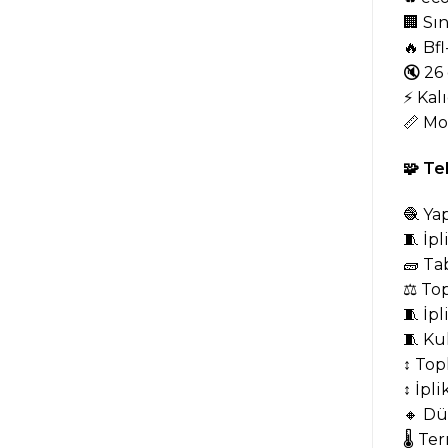
🏢 Sı
🔥 Bfl
🔇 26
⚡ Kalı
📏 Mo
🧩
Tek
🧶 Ya
🧵 İp
🧱 Ta
⚖️ To
🧵 İpl
🧵 Kul
↕️ To
↕️ İpl
🔸 D
🌡️ T