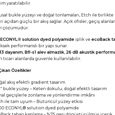
tim yaratılabilir.
sal bukle yüzeyi ve doğal tonlamaları, Etch ile birlik
i açıdan güçlü bir akış sağlar. Açık ofisler, geçiş alanlar
n çözümüdür.
0
ECONYL® solution dyed polyamide
iplik ve
ecoBack t
ksek performanslı bir yapı sunar.
 33 dayanım
,
Bfl-s1 alev almazlık
,
26 dB akustik perform
 ticari alanlarda güvenle kullanılabilir.
ıkan Özellikler
ğal akış efektli gradient tasarım
12″ bukle yüzey – Keten dokulu, doğal efektli tasarım
nal geçişlerle zonlama ve yönlendirme imkânı
ch ile tam uyum – Bütüncül yüzey etkisi
100 ECONYL® solution dyed polyamide
oBack taban kaplama – %75 geri dönüştürülmüş içerik