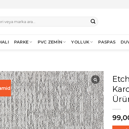
HALI
PARKE
PVC ZEMİN
YOLLUK
PASPAS
DU
Etch
Kar
amid
Ürü
99,0