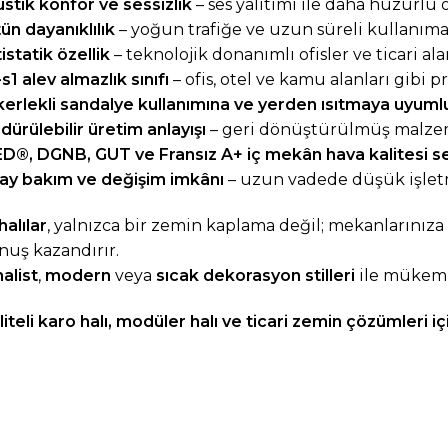
stik konfor ve sessizlik
– ses yalıtımı ile daha huzurlu 
ün dayanıklılık
– yoğun trafiğe ve uzun süreli kullanım
istatik özellik
– teknolojik donanımlı ofisler ve ticari al
-s1 alev almazlık sınıfı
– ofis, otel ve kamu alanları gibi 
erlekli sandalye kullanımına ve yerden ısıtmaya uyuml
dürülebilir üretim anlayışı
– geri dönüştürülmüş malzeme 
D®, DGNB, GUT ve Fransız A+ iç mekân hava kalitesi ser
ay bakım ve değişim imkânı
– uzun vadede düşük işlet
halılar
, yalnızca bir zemin kaplama değil; mekanlarınıza
uş kazandırır.
alist
,
modern
veya
sıcak dekorasyon stilleri
ile mükemm
liteli karo halı, modüler halı ve ticari zemin çözümleri i