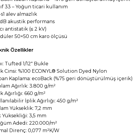
nıf 33 – Yoğun ticari kullanım
-s1 alev almazlık
 dB akustik performans
cı antistatik (≤ 2 kV)
düler 50×50 cm karo ölçüsü
nik Özellikler
pı: Tufted 1/12″ Bukle
lik Cinsi: %100 ECONYL® Solution Dyed Nylon
ban Kaplama: ecoBack (%75 geri dönüştürülmüş içerik)
plam Ağırlık: 3.800 g/m²
ik Ağırlığı: 660 g/m²
lanılabilir İplik Ağırlığı: 450 g/m²
plam Yükseklik: 7,2 mm
ik Yüksekliği: 3,5 mm
üğüm Adedi: 220.000/m²
ermal Direnç: 0,077 m²K/W