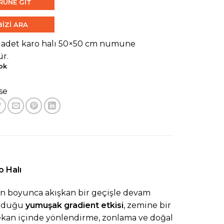
RÜNE GİT
BİZİ ARA
1 adet karo halı 50×50 cm numune
r.
ok
se
o Halı
n boyunca akışkan bir geçişle devam
turduğu
yumuşak gradient etkisi
, zemine bir
mekan içinde yönlendirme, zonlama ve doğal