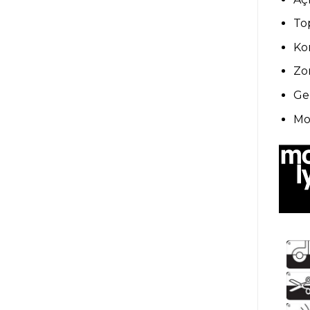
Top
Kor
Zo
Gen
Mo