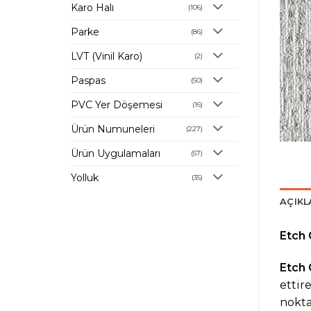
Karo Halı
(106)
Parke
(86)
LVT (Vinil Karo)
(2)
Paspas
(50)
PVC Yer Döşemesi
(16)
Ürün Numuneleri
(227)
Ürün Uygulamaları
(57)
Yolluk
(35)
AÇIK
Etch 
Etch 
ettir
nokta