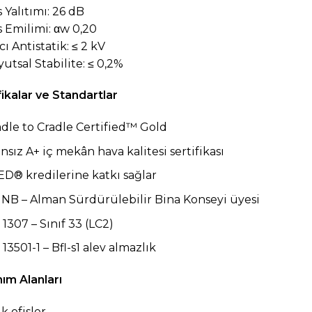
s Yalıtımı: 26 dB
s Emilimi: αw 0,20
cı Antistatik: ≤ 2 kV
yutsal Stabilite: ≤ 0,2%
fikalar ve Standartlar
adle to Cradle Certified™ Gold
nsız A+ iç mekân hava kalitesi sertifikası
ED® kredilerine katkı sağlar
NB – Alman Sürdürülebilir Bina Konseyi üyesi
1307 – Sınıf 33 (LC2)
13501-1 – Bfl-s1 alev almazlık
nım Alanları
k ofisler