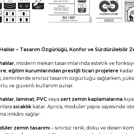
Halılar – Tasarım Özgürlüğü, Konfor ve Sürdürülebilir 
halılar
, modern mekan tasarımlarında estetik ve fonksiyo
ere
,
eğitim kurumlarından prestijli ticari projelere
kadar 
ı
, zeminlerde sınırsız tasarım özgürlüğü sağlarken, yüks
rlu ve güvenli kullanım sunar.
halılar
,
laminat
,
PVC
veya
sert zemin kaplamalarına
kıya
nlara
sıcaklık
katar. Ayrıca, modüler yapısı sayesinde ist
ma imkânı sağlar.
üler zemin tasarımı
– sınırsız renk, doku ve desen kom