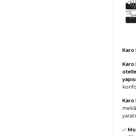
Karo 
Karo 
otell
yapıs
konfo
Karo 
mekâ
yarat
✅
Mod