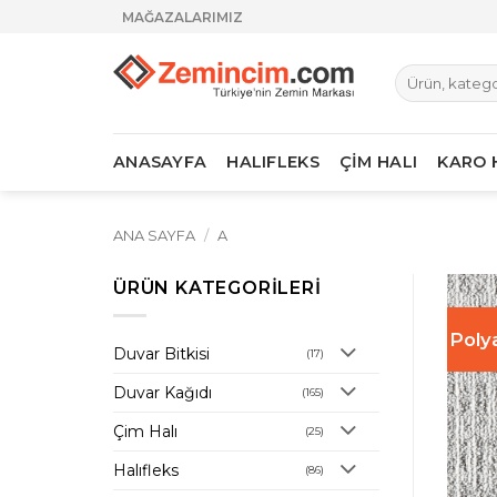
İçeriğe
MAĞAZALARIMIZ
atla
Ara:
ANASAYFA
HALIFLEKS
ÇİM HALI
KARO 
ANA SAYFA
/
A
ÜRÜN KATEGORILERI
Poly
Duvar Bitkisi
(17)
Duvar Kağıdı
(165)
Çim Halı
(25)
Halıfleks
(86)