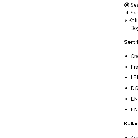
🔇 Se
🔈 Se
⚡ Kalı
📏 Bo
Serti
Cr
Fra
LE
DG
EN 
EN 
Kulla
Açı