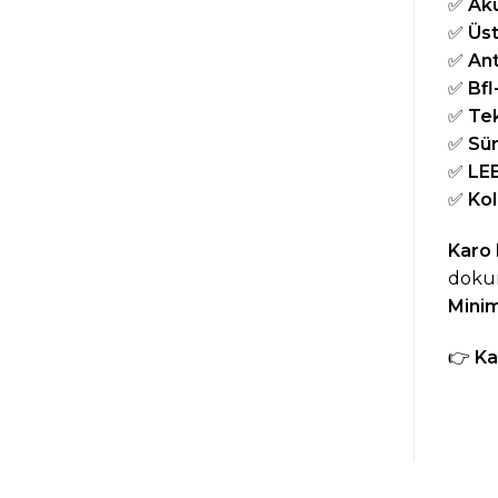
✅
Aku
✅
Üst
✅
Ant
✅
Bfl
✅
Tek
✅
Sür
✅
LEE
✅
Kol
Karo 
dokun
Minim
👉
Ka