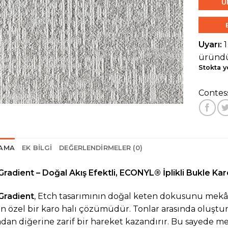
Ü
Uyarı:
üründü
Stokta y
Contes
LAMA
EK BILGI
DEĞERLENDIRMELER (0)
Gradient – Doğal Akış Efektli, ECONYL® İplikli Bukle Kar
Gradient
, Etch tasarımının doğal keten dokusunu mekâ
en özel bir karo halı çözümüdür. Tonlar arasında oluş
dan diğerine zarif bir hareket kazandırır. Bu sayede 