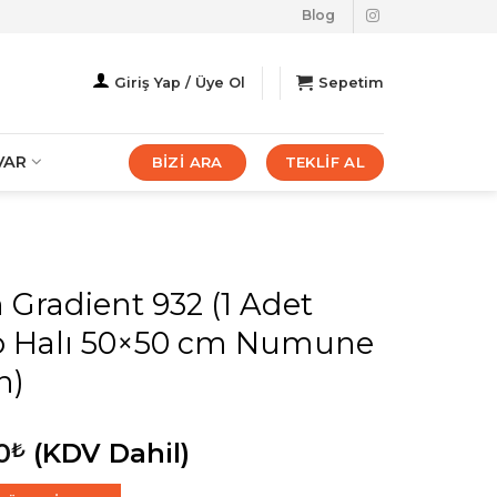
Blog
Giriş Yap / Üye Ol
Sepetim
VAR
BİZİ ARA
TEKLİF AL
 Gradient 932 (1 Adet
o Halı 50×50 cm Numune
n)
0
(KDV Dahil)
₺