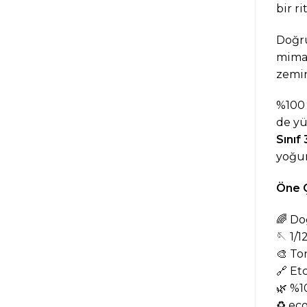
bir ri
Doğru
mimar
zemi
%10
de yü
Sınıf
yoğun
Öne Ç
🌈 Do
🪡 1/
🎨 To
🔗 Et
🌿 %
♻️ ec