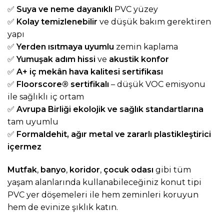
✅
Suya ve neme dayanıklı
PVC yüzey
✅
Kolay temizlenebilir
ve düşük bakım gerektiren
yapı
✅
Yerden ısıtmaya uyumlu
zemin kaplama
✅
Yumuşak adım hissi
ve
akustik konfor
✅
A+ iç mekân hava kalitesi sertifikası
✅
Floorscore® sertifikalı
– düşük VOC emisyonu
ile sağlıklı iç ortam
✅
Avrupa Birliği ekolojik ve sağlık standartlarına
tam uyumlu
✅
Formaldehit, ağır metal ve zararlı plastikleştirici
içermez
Mutfak
,
banyo
,
koridor
,
çocuk odası
gibi tüm
yaşam alanlarında kullanabileceğiniz konut tipi
PVC yer döşemeleri ile hem zeminleri koruyun
hem de evinize şıklık katın.