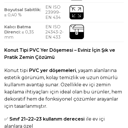
EN ISO
Boyutsal Sabitlik:
23999-
≤ 0,40 %
EN 434
Kalıcı Batma
EN ISO
Direnci:
≤ 0,35
24343-2-
mm
EN 433
Konut Tipi PVC Yer Döşemesi – Eviniz İçin Şık ve
Pratik Zemin Çözümü
Konut tipi
PVC yer döşemeleri
, yaşam alanlarına
estetik görünüm, kolay temizlik ve uzun ömürlü
kullanım avantajı sunar. Özellikle ev içi zemin
kaplama ihtiyaçları için ideal olan bu ürünler, hem
dekoratif hem de fonksiyonel çözümler arayanlar
için tasarlanmıştır.
✅
Sınıf 21–22–23 kullanım derecesi
ile ev içi
alanlara özel