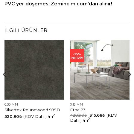
PVC yer döşemesi
Zemincim.com
’dan alınır!
İLGILI ÜRÜNLER
-25%
İNDİRİM
0,30 MM
0,15 MM
Silvertex Roundwood 999D
Etna 23
2
420,90
₺
315,68
₺
(KDV
520,90
₺
(KDV Dahil)
/m
2
Dahil)
/m