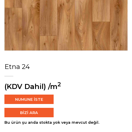
Etna 24
2
(KDV Dahil)
/m
NUMUNE İSTE
BİZİ ARA
Bu ürün şu anda stokta yok veya mevcut değil.