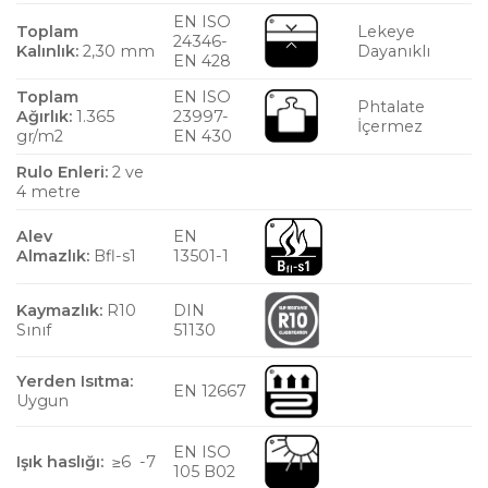
EN ISO
Toplam
Lekeye
24346-
Kalınlık:
2,30 mm
Dayanıklı
EN 428
Toplam
EN ISO
Phtalate
Ağırlık:
1.365
23997-
İçermez
gr/m2
EN 430
Rulo Enleri:
2 ve
4 metre
Alev
EN
Almazlık:
Bfl-s1
13501-1
Kaymazlık:
R10
DIN
Sınıf
51130
Yerden Isıtma:
EN 12667
Uygun
EN ISO
Işık haslığı:
≥6 -7
105 B02