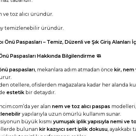
maz tabandır.
m
ve
toz alıcı üründür.
ay temizlenebilir üründür.
ı Önü Paspasları – Temiz, Düzenli ve Şık Giriş Alanları İ
Önü Paspasları Hakkında Bilgilendirme
🧼
önü paspasları
, mekanlara adım atmadan önce
kir, nem
urur.
den otellere, ofislerden mağazalara kadar her alanda k
de
estetik
bir detaydır.
ncim.com
’da yer alan
nem ve toz alıcı paspas
modelleri
lenebilir
yapılarıyla uzun ömürlü kullanım sunar.
ksiyonun büyük kısmı
yumuşak iplik yapısıyla nemi ve t
llerde bulunan
kir kazıyıcı sert iplik dokusu
, ayakkabı t