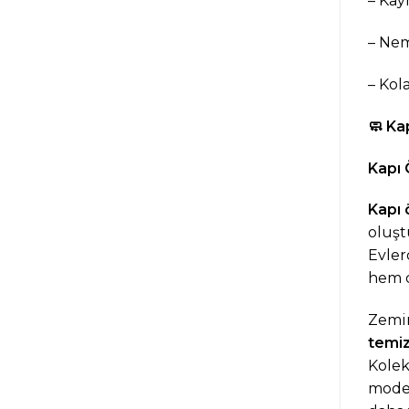
– Kay
– Ne
– Kol
🧼
Kap
Kapı 
Kapı 
oluşt
Evler
hem 
Zemi
temiz
Kole
mode