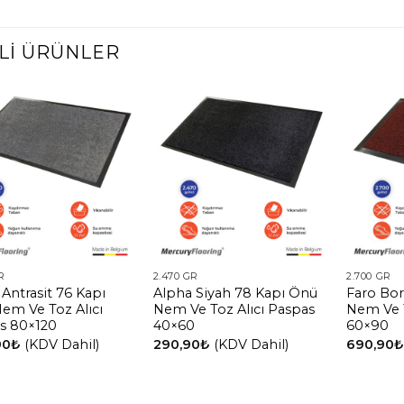
ILI ÜRÜNLER
R
2.470 GR
2.700 GR
Antrasit 76 Kapı
Alpha Siyah 78 Kapı Önü
Faro Bo
em Ve Toz Alıcı
Nem Ve Toz Alıcı Paspas
Nem Ve T
s 80×120
40×60
60×90
90
₺
(KDV Dahil)
290,90
₺
(KDV Dahil)
690,90