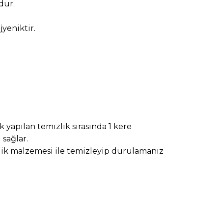
dur.
jyeniktir
.
 yapılan temizlik sırasında 1 kere
sağlar.
zlik malzemesi ile temizleyip durulamanız