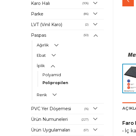
Karo Halı
(106)
Parke
(86)
LVT (Vinil Karo)
(2)
Paspas
(50)
Ağırlık
Ebat
İplik
Polyamid
Polipropilen
Renk
AÇIK
PVC Yer Döşemesi
(16)
Ürün Numuneleri
(227)
Faro 
Ürün Uygulamaları
•
İç
ka
(57)