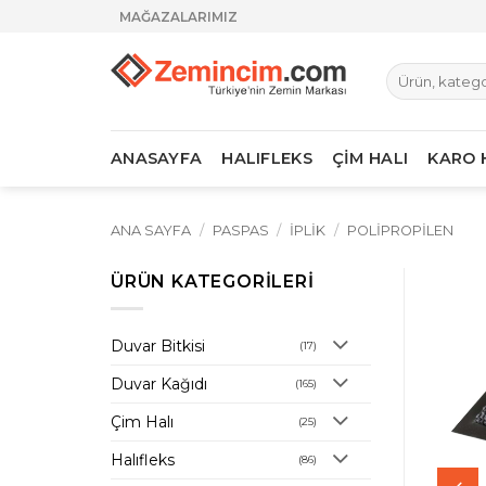
İçeriğe
MAĞAZALARIMIZ
atla
Ara:
ANASAYFA
HALIFLEKS
ÇİM HALI
KARO 
ANA SAYFA
/
PASPAS
/
İPLIK
/
POLIPROPILEN
ÜRÜN KATEGORILERI
Duvar Bitkisi
(17)
Duvar Kağıdı
(165)
Çim Halı
(25)
Halıfleks
(86)