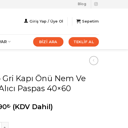
Blog
Giriş Yap / Üye Ol
Sepetim
VAR
BİZİ ARA
TEKLİF AL
o Gri Kapı Önü Nem Ve
Alıcı Paspas 40×60
90
(KDV Dahil)
₺
i Kapı Önü Nem Ve Toz Alıcı Paspas 40x60 adet