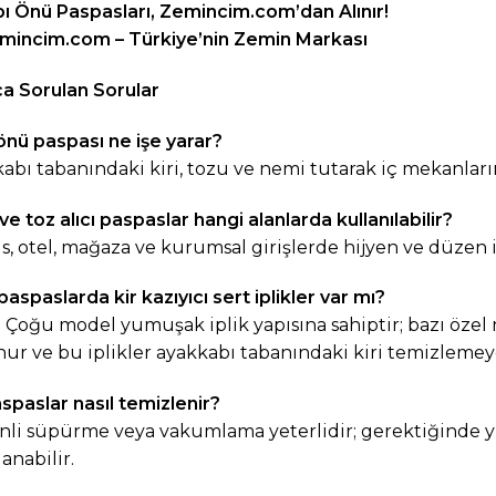
ı Önü Paspasları,
Zemincim.com
’dan Alınır!
mincim.com
– Türkiye’nin Zemin Markası
a Sorulan Sorular
önü paspası ne işe yarar?
abı tabanındaki kiri, tozu ve nemi tutarak iç mekanları
e toz alıcı paspaslar hangi alanlarda kullanılabilir?
fis, otel, mağaza ve kurumsal girişlerde hijyen ve düzen i
aspaslarda kir kazıyıcı sert iplikler var mı?
. Çoğu model yumuşak iplik yapısına sahiptir; bazı özel
ur ve bu iplikler ayakkabı tabanındaki kiri temizlemey
spaslar nasıl temizlenir?
li süpürme veya vakumlama yeterlidir; gerektiğinde yum
anabilir.