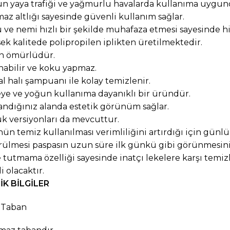
n yaya trafiği ve yağmurlu havalarda
kullanıma uygun
az altlığı sayesinde güvenli kullanım sağlar.
 ve nemi hızlı bir şekilde muhafaza etmesi sayesinde hi
ek kalitede
polipropile
n
iplikten
üretilmektedir
.
n ömürlüdür.
nabilir
ve koku yapmaz
.
al
halı şampuanı ile kolay temizlenir.
ye ve yoğun kullanıma dayanıklı bir
üründür.
andığınız alanda estetik görünüm sağlar
.
uk versiyonları da mevcuttur.
ün temiz kullanılması verimliliğini artırdığı için günlük
ülmesi paspasın uzun süre ilk günkü gibi görünmesini 
 tutmama özelliği sayesinde inatçı lekelere karşı temi
i olacaktır.
İK
BİLGİLER
Taban