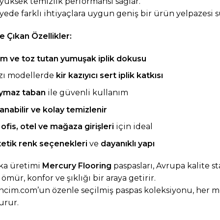
yüksek temizlik performansı sağlar.
yede farklı ihtiyaçlara uygun geniş bir ürün yelpazesi 
 Çıkan Özellikler:
m ve toz tutan yumuşak iplik dokusu
zı modellerde
kir kazıyıcı sert iplik katkısı
ymaz taban
ile güvenli kullanım
anabilir ve kolay temizlenir
 ofis, otel ve mağaza girişleri
için ideal
tetik renk seçenekleri
ve
dayanıklı yapı
ka üretimi
Mercury Flooring
paspasları, Avrupa kalite s
ömür, konfor ve şıklığı bir araya getirir.
ncim.com
’un özenle seçilmiş paspas koleksiyonu, her m
urur.