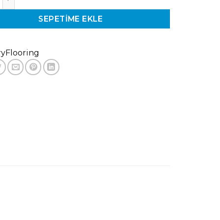
SEPETIME EKLE
yFlooring