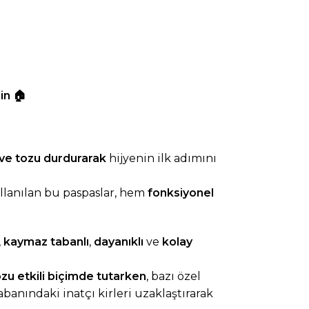
çin
🏠
 ve tozu durdurarak
hijyenin ilk adımını
ullanılan bu paspaslar, hem
fonksiyonel
,
kaymaz tabanlı
,
dayanıklı
ve
kolay
ozu etkili biçimde tutarken
, bazı özel
abanındaki inatçı kirleri uzaklaştırarak