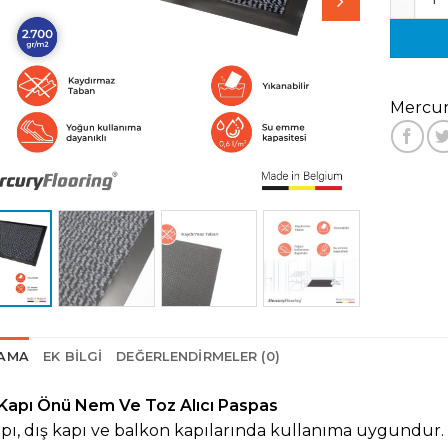
Mercur
LAMA
EK BILGI
DEĞERLENDIRMELER (0)
Kapı Önü Nem Ve Toz Alıcı Paspas
pı, dış kapı ve balkon kapılarında k
ullanıma uygundur.