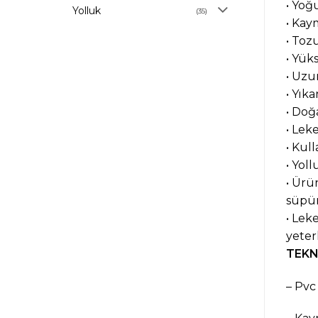
•
Yoğu
Yolluk
(35)
•
Kaym
•
Tozu
•
Yüks
•
Uzu
•
Yıka
•
Doğ
•
Leke
•
Kull
•
Yoll
•
Ürün
süpür
•
Leke
yeterl
TEKN
–
Pvc