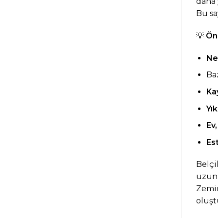
daha 
Bu sa
💡
Öne
Ne
Ba
Ka
Yık
Ev,
Es
Belçi
uzun 
Zemi
oluşt