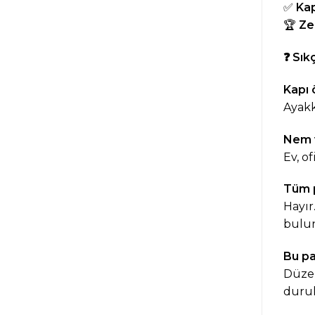
✅
Kap
🏆
Ze
❓
Sıkç
Kapı 
Ayakk
Nem v
Ev, o
Tüm p
Hayır
bulun
Bu pa
Düzen
durul