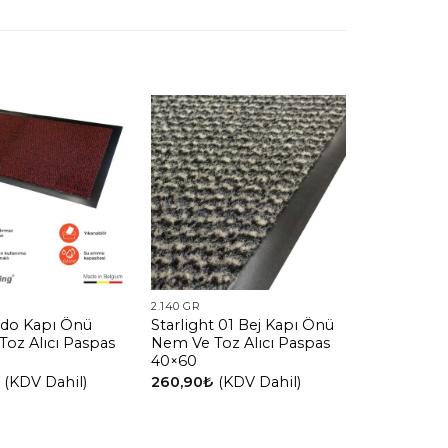
2.140 GR
rdo Kapı Önü
Starlight 01 Bej Kapı Önü
oz Alıcı Paspas
Nem Ve Toz Alıcı Paspas
40×60
₺
(KDV Dahil)
260,90
₺
(KDV Dahil)