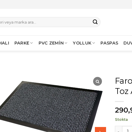
HALI
PARKE
PVC ZEMİN
YOLLUK
PASPAS
DU
Far
Toz 
290,
Stokta
Faro Gr