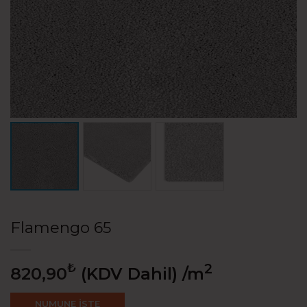
Flamengo 65
₺
2
820,90
(KDV Dahil)
/m
NUMUNE İSTE