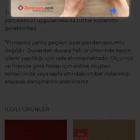
Tüm ürünlerimiz maket bıçağı ile kesilebilir, tek
parça(eksiz) uygulamalarda tutkal kullanımı
gerektirmez.
*Firmamız yanlış geçilen siparişlerden sorumlu
değildir. Duvardan duvara halı ürünlerinde kesim
işlemi yapıldığı için iade alınmamaktadır. Ölçünüz
ve firenize göre hesap için online müşteri
temsilcinize veya sayfa altındaki irtibat nolarımızı
arayarak danışmanlık alabilirsiniz.
İLGILI ÜRÜNLER
-16%
İNDİRİM