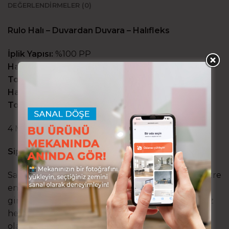
DEĞERLENDIRMELER (0)
Rulo Halı – Duvardan Duvara – Halıfleks
İplik Yapısı:
%100 PP
Hav Ağırlığı:
1.600 gr/m2
Toplam Ağırlık:
2.610 gr/m2
Hav (İplik) Yüksekliği:
15 mm
Toplam Yükseklik:
20 mm
4 Metrelik rulolar halinde stoklanır!
Siparişinizi oluştururken:
Sadece 4 metrelik rulolar halinde stoklanır! 4 metre
eni seçin, ardından istediğiniz boyu metre olarak
girin. Sepete attığınızda toplam sipariş miktarınız
hesaplanmış olacaktır. Halınız ölçünüze göre
olarak kesilip gönderilir.