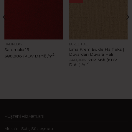
HALIFLEKS
BUKLE HALI
Lima Krem Bukle Halıfleks |
Saturnalia 15
Duvardan Duvara Halı
2
380,90
₺
(KDV Dahil)
/m
240,90
₺
202,36
₺
(KDV
2
Dahil)
/m
MÜŞTERİ HİZMETLERİ
Mesafeli Satış Sözleşmesi