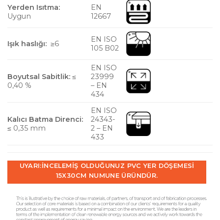
Yerden Isıtma:
EN
Uygun
12667
EN ISO
Işık haslığı:
≥6
105 B02
EN ISO
Boyutsal Sabitlik:
≤
23999
0,40 %
– EN
434
EN ISO
Kalıcı Batma Direnci:
24343-
≤ 0,35 mm
2 – EN
433
UYARI:
İNCELEMIŞ OLDUĞUNUZ PVC YER DÖŞEMESI
15X30CM NUMUNE ÜRÜNDÜR.