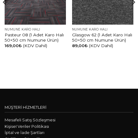
NUMUNE KARO HALI
NUMUNE KARO HALI
Pasteur 08 (1 Adet Karo Halı
Glasgow 62 (1 Adet Karo Halı
50×50 cm Numune Ürün)
50×50 cm Numune Ürün)
169,00
₺
(KDV Dahil)
89,00
₺
(KDV Dahil)
MÜŞTERİ HİZMETLERİ
Mesafeli Satış Sözleşmesi
KişiseI Veriler Politikası
İptal ve İade Şartları