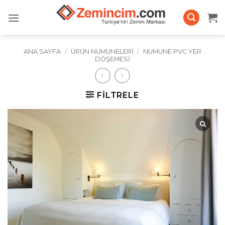
İçeriğe
atla
ANA SAYFA
/
ÜRÜN NUMUNELERI
/
NUMUNE PVC YER
DÖŞEMESI
FILTRELE