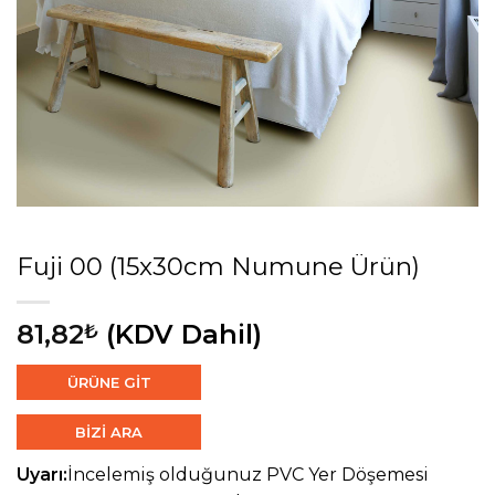
Fuji 00 (15x30cm Numune Ürün)
81,82
(KDV Dahil)
₺
ÜRÜNE GİT
BİZİ ARA
Uyarı:
İncelemiş olduğunuz PVC Yer Döşemesi