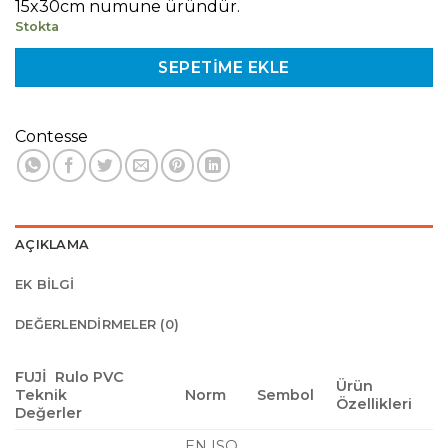
15x30cm numune üründür.
Stokta
SEPETIME EKLE
Contesse
AÇIKLAMA
EK BILGI
DEĞERLENDIRMELER (0)
FUJİ Rulo PVC
Ürün
Teknik
Norm
Sembol
Özellikleri
Değerler
EN ISO