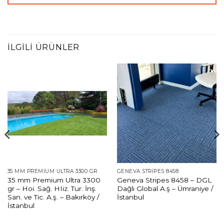
İLGILI ÜRÜNLER
35 MM PREMIUM ULTRA 3300 GR
GENEVA STRIPES 8458
35 mm Premium Ultra 3300
Geneva Stripes 8458 – DGL
gr – Hoi. Sağ. HIiz. Tur. İnş.
Dağlı Global A.ş – Ümraniye /
San. ve Tic. A.ş. – Bakırköy /
İstanbul
İstanbul