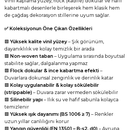
Vinil kaplama yüzey, flock (kadife) dokular ve hafif
kabartmalı desenlerle birleşerek hem klasik hem
de çağdaş dekorasyon stillerine uyum sağlar.
✅
Koleksiyonun Öne Çıkan Özellikleri
🟩
Yüksek kalite vinil yüzey
– Şık görünüm,
dayanıklılık ve kolay temizlik bir arada
🟩
Non-woven taban
– Uygulama sırasında boyutsal
stabilite sağlar, dalgalanma yapmaz
🟩
Flock dokular & ince kabartma efekti
–
Duvarlara dokunsal zenginlik ve derinlik katar
🟩
Kolay uygulanabilir & kolay sökülebilir
(strippable)
– Duvara zarar vermeden sökülebilir
🟩
Silinebilir yapı
– Ilık su ve hafif sabunla kolayca
temizlenir
🟩
Yüksek ışık dayanımı (BS 1006 ≥ 7)
– Renkler
uzun yıllar canlılığını korur
🟩
Yangın güvenliği (EN 13501 – B-s2, d0)
– Avrupa