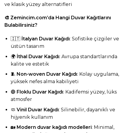
ve klasik yüzey alternatifleri
🎨
Zemincim.com
’da Hangi Duvar Kağıtlarını
Bulabilirsiniz?
🇮🇹
İtalyan Duvar Kağıdı
: Sofistike çizgiler ve
üstün tasarım
🌍
İthal Duvar Kağıdı
: Avrupa standartlarında
kalite ve estetik
🧵
Non-woven Duvar Kağıdı
: Kolay uygulama,
yüksek nefes alma kabiliyeti
🟣
Floklu Duvar Kağıdı
: Kadifemsi yüzey, lüks
atmosfer
🧼
Vinil Duvar Kağıdı
: Silinebilir, dayanıklı ve
hijyenik kullanım
🏡
Modern duvar kağıdı modelleri
: Minimal,