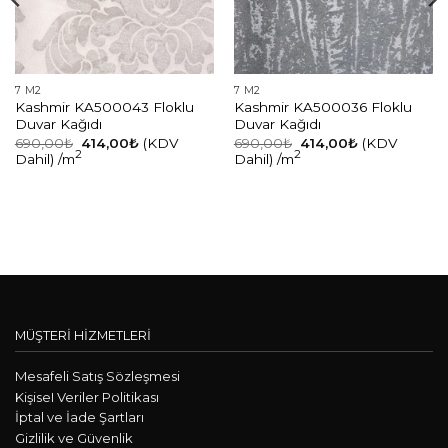
7 M2
7 M2
Kashmir KA500043 Floklu
Kashmir KA500036 Floklu
Duvar Kağıdı
Duvar Kağıdı
Orijinal
Şu
Orijinal
Şu
690,00
₺
414,00
₺
(KDV
690,00
₺
414,00
₺
(KDV
fiyat:
andaki
fiyat:
andaki
2
2
Dahil)
/m
Dahil)
/m
690,00₺.
fiyat:
690,00₺.
fiyat:
414,00₺.
414,00₺.
MÜŞTERİ HİZMETLERİ
Mesafeli Satış Sözleşmesi
KişiseI Veriler Politikası
İptal ve İade Şartları
Gizlilik ve Güvenlik