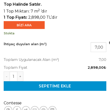
690,00₺.
fiyat:
Top Halinde Satılır.
414,00₺.
2
1 Top Miktarı: 7 m
‘dir
1 Top Fiyatı:
2,898,00 TL’dir
BİZİ ARA
Stokta
İhtiyaç duyulan alan (m²)
Toplam Uygulanacak Alan (m²)
7,00
Toplam Fiyat
2,898,00₺
Kashmir KA500029 Floklu Duvar Kağıdı adet
SEPETIME EKLE
Contesse