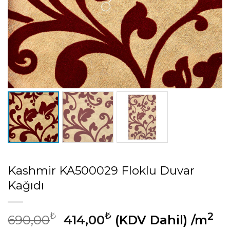
Kashmir KA500029 Floklu Duvar
Kağıdı
Orijinal
Şu
₺
₺
2
690,00
414,00
(KDV Dahil)
/m
fiyat:
andaki