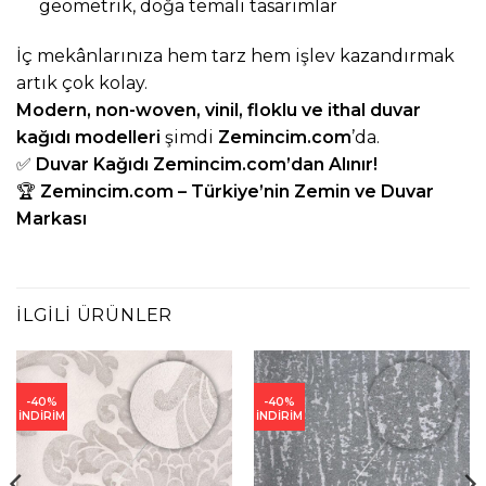
geometrik, doğa temalı tasarımlar
İç mekânlarınıza hem tarz hem işlev kazandırmak
artık çok kolay.
Modern, non-woven, vinil, floklu ve ithal duvar
kağıdı modelleri
şimdi
Zemincim.com
’da.
✅
Duvar Kağıdı
Zemincim.com
’dan Alınır!
🏆
Zemincim.com
– Türkiye’nin Zemin ve Duvar
Markası
İLGILI ÜRÜNLER
-40%
-40%
İNDİRİM
İNDİRİM