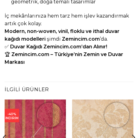
geometrik, doğa temalı tasarımlar
İç mekânlarınıza hem tarz hem işlev kazandırmak
artık çok kolay.
Modern, non-woven, vinil, floklu ve ithal duvar
kağıdı modelleri
şimdi
Zemincim.com
’da.
✅
Duvar Kağıdı
Zemincim.com
’dan Alınır!
🏆
Zemincim.com
– Türkiye’nin Zemin ve Duvar
Markası
İLGILI ÜRÜNLER
-40%
İNDİRİM