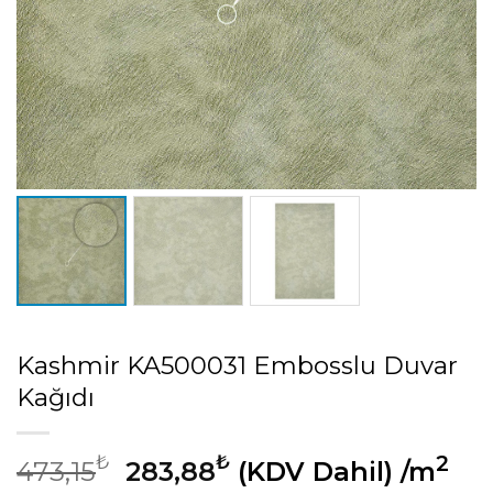
Kashmir KA500031 Embosslu Duvar
Kağıdı
Orijinal
Şu
₺
₺
2
473,15
283,88
(KDV Dahil)
/m
fiyat:
andaki