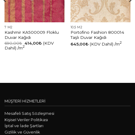
7 M2
10,5 M2
Kashmir KA500009 Floklu
Portofino Fashion 800014
Duvar Kağıdı
Taşlı Duvar Kağıdı
Orijinal
Şu
690,00
₺
414,00
₺
(KDV
2
645,00
₺
(KDV Dahil)
/m
fiyat:
andaki
2
Dahil)
/m
690,00₺.
fiyat:
414,00₺.
MÜŞTERİ HİZMETLERİ
Mesafeli Satış Sözleşmesi
KişiseI Veriler Politikası
İptal ve İade Şartları
Gizlilik ve Güvenlik