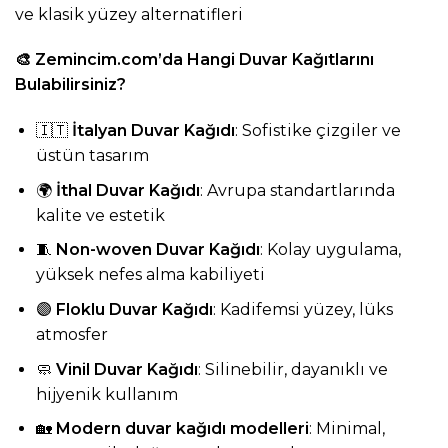
ve klasik yüzey alternatifleri
🎨
Zemincim.com
’da Hangi Duvar Kağıtlarını
Bulabilirsiniz?
🇮🇹
İtalyan Duvar Kağıdı
: Sofistike çizgiler ve
üstün tasarım
🌍
İthal Duvar Kağıdı
: Avrupa standartlarında
kalite ve estetik
🧵
Non-woven Duvar Kağıdı
: Kolay uygulama,
yüksek nefes alma kabiliyeti
🟣
Floklu Duvar Kağıdı
: Kadifemsi yüzey, lüks
atmosfer
🧼
Vinil Duvar Kağıdı
: Silinebilir, dayanıklı ve
hijyenik kullanım
🏡
Modern duvar kağıdı modelleri
: Minimal,