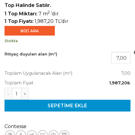
473,15₺.
fiyat:
Top Halinde Satılır.
283,88₺.
2
1 Top Miktarı:
7 m
‘dir
1 Top Fiyatı:
1,987,20 TL’dir
BİZİ ARA
Stokta
İhtiyaç duyulan alan (m²)
Toplam Uygulanacak Alan (m²)
7,00
Toplam Fiyat
1,987,20₺
Kashmir KA500031 Embosslu Duvar Kağıdı adet
SEPETIME EKLE
Contesse