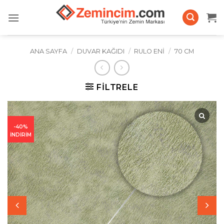
İçeriğe
atla
ANA SAYFA
/
DUVAR KAĞIDI
/
RULO ENI
/
70 CM
FILTRELE
-40%
İNDİRİM