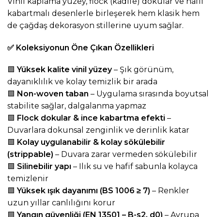
Vinil kaplama yüzey, flock (kadife) dokular ve hafif
kabartmalı desenlerle birleşerek hem klasik hem
de çağdaş dekorasyon stillerine uyum sağlar.
✅
Koleksiyonun Öne Çıkan Özellikleri
🟩
Yüksek kalite vinil yüzey
– Şık görünüm,
dayanıklılık ve kolay temizlik bir arada
🟩
Non-woven taban
– Uygulama sırasında boyutsal
stabilite sağlar, dalgalanma yapmaz
🟩
Flock dokular & ince kabartma efekti
–
Duvarlara dokunsal zenginlik ve derinlik katar
🟩
Kolay uygulanabilir & kolay sökülebilir
(strippable)
– Duvara zarar vermeden sökülebilir
🟩
Silinebilir yapı
– Ilık su ve hafif sabunla kolayca
temizlenir
🟩
Yüksek ışık dayanımı (BS 1006 ≥ 7)
– Renkler
uzun yıllar canlılığını korur
🟩
Yangın güvenliği (EN 13501 – B-s2, d0)
– Avrupa