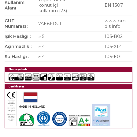
Kullanım
konut içi
EN 1307
Alanı :
kullanım (23)
GUT
www.pro-
7AE8FDC1
Numarası :
dis.info
Işık Haslığı :
≥ 5
105-B02
Aşınmazlık :
≥ 4
105-X12
Su Haslığı :
≥ 4
105-E01