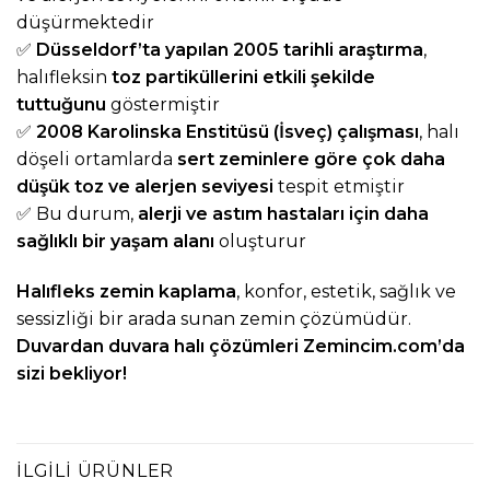
düşürmektedir
✅
Düsseldorf’ta yapılan 2005 tarihli araştırma
,
halıfleksin
toz partiküllerini etkili şekilde
tuttuğunu
göstermiştir
✅
2008 Karolinska Enstitüsü (İsveç) çalışması
, halı
döşeli ortamlarda
sert zeminlere göre çok daha
düşük toz ve alerjen seviyesi
tespit etmiştir
✅ Bu durum,
alerji ve astım hastaları için daha
sağlıklı bir yaşam alanı
oluşturur
Halıfleks zemin kaplama
, konfor, estetik, sağlık ve
sessizliği bir arada sunan zemin çözümüdür.
Duvardan duvara halı çözümleri Zemincim.com’da
sizi bekliyor!
İLGILI ÜRÜNLER