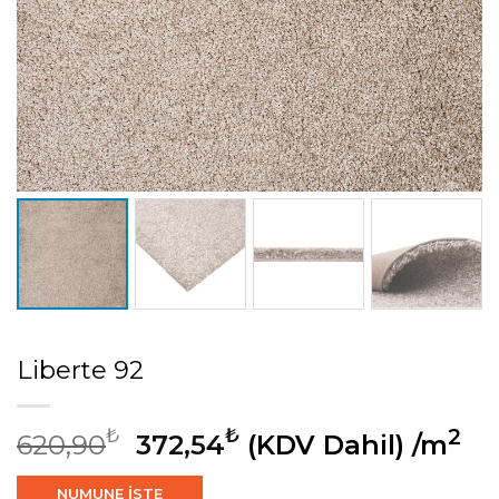
Liberte 92
₺
₺
2
620,90
372,54
(KDV Dahil)
/m
NUMUNE İSTE