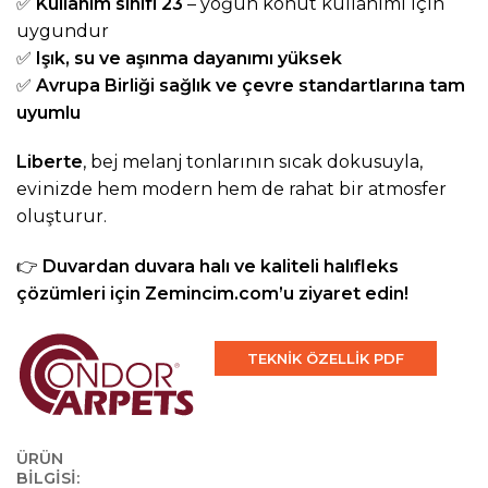
✅
Kullanım sınıfı 23
– yoğun konut kullanımı için
uygundur
✅
Işık, su ve aşınma dayanımı yüksek
✅
Avrupa Birliği sağlık ve çevre standartlarına tam
uyumlu
Liberte
, bej melanj tonlarının sıcak dokusuyla,
evinizde hem modern hem de rahat bir atmosfer
oluşturur.
👉
Duvardan duvara halı ve kaliteli halıfleks
çözümleri için Zemincim.com’u ziyaret edin!
TEKNİK ÖZELLİK PDF
ÜRÜN
BİLGİSİ: