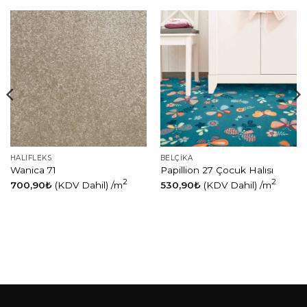
HALIFLEKS
BELÇIKA
Wanica 71
Papillion 27 Çocuk Halısı
2
2
700,90
₺
(KDV Dahil)
/m
530,90
₺
(KDV Dahil)
/m