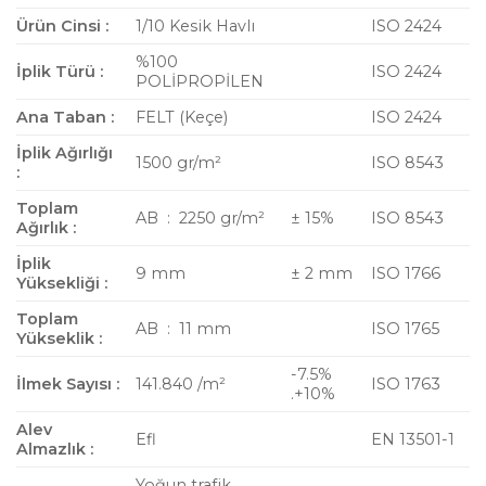
Ürün Cinsi :
1/10 Kesik Havlı
ISO 2424
%100
İplik Türü :
ISO 2424
POLİPROPİLEN
Ana Taban :
FELT (Keçe)
ISO 2424
İplik Ağırlığı
1500 gr/m²
ISO 8543
:
Toplam
AB : 2250 gr/m²
± 15%
ISO 8543
Ağırlık :
İplik
9 mm
± 2 mm
ISO 1766
Yüksekliği :
Toplam
AB : 11 mm
ISO 1765
Yükseklik :
-7.5%
İlmek Sayısı :
141.840 /m²
ISO 1763
.+10%
Alev
Efl
EN 13501-1
Almazlık :
Yoğun trafik