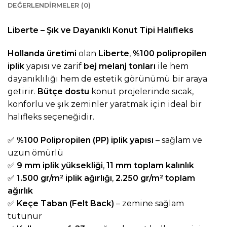
DEĞERLENDIRMELER (0)
Liberte – Şık ve Dayanıklı Konut Tipi Halıfleks
Hollanda üretimi
olan
Liberte
,
%100 polipropilen
iplik
yapısı ve zarif
bej melanj tonları
ile hem
dayanıklılığı hem de estetik görünümü bir araya
getirir.
Bütçe dostu
konut projelerinde sıcak,
konforlu ve şık zeminler yaratmak için ideal bir
halıfleks seçeneğidir.
✅
%100 Polipropilen (PP) iplik yapısı
– sağlam ve
uzun ömürlü
✅
9 mm iplik yüksekliği
,
11 mm toplam kalınlık
✅
1.500 gr/m² iplik ağırlığı
,
2.250 gr/m² toplam
ağırlık
✅
Keçe Taban (Felt Back)
– zemine sağlam
tutunur