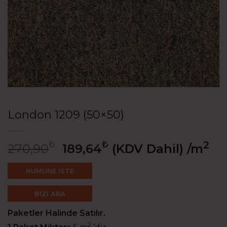
London 1209 (50×50)
Orijinal
Şu
₺
₺
2
270,90
189,64
(KDV Dahil)
/m
fiyat:
andaki
270,90₺.
fiyat:
NUMUNE İSTE
189,64₺.
BİZİ ARA
Paketler Halinde Satılır.
2