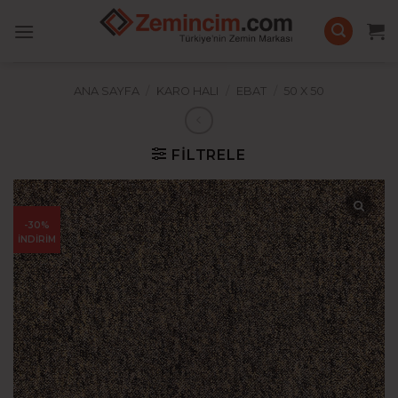
İçeriğe
atla
ANA SAYFA
/
KARO HALI
/
EBAT
/
50 X 50
FILTRELE
-30%
İNDİRİM