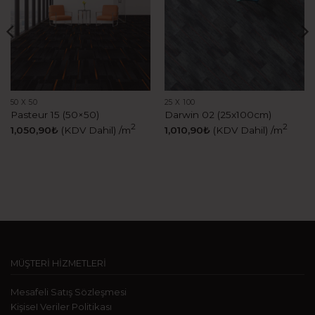
50 X 50
25 X 100
Pasteur 15 (50×50)
Darwin 02 (25x100cm)
2
2
1,050,90
₺
(KDV Dahil)
/m
1,010,90
₺
(KDV Dahil)
/m
MÜŞTERİ HİZMETLERİ
Mesafeli Satış Sözleşmesi
KişiseI Veriler Politikası