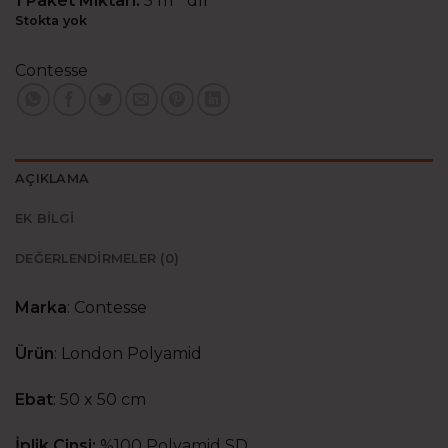
1 Paket Miktarı:
5 m
‘dir
Stokta yok
Contesse
AÇIKLAMA
EK BILGI
DEĞERLENDIRMELER (0)
Marka
:
Contesse
Ürün
:
London Polyamid
Ebat
:
50 x 50 cm
İplik Cinsi:
%100 Polyamid SD