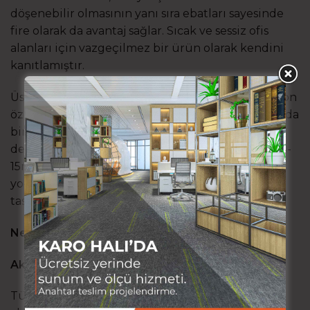
döşenebilir olmasının yanı sıra ebatları sayesinde
fire olarak da avantaj sağlar. Sıcak ve sessiz ofis
alanları için vazgeçilmez bir ürün olarak kendini
kanıtlamıştır.
Üst kısmı hav(iplik) alt kısmı sabitleyici ve izolasyon
özellikli bir tabandan oluşur. Yere balçık kıvamında
bir tutkalla sabitlendiği için, tamirat ve parça
değiştirme imkanı sağlar. Karo halılar genellikle 5-
15mm arasında kalınlıklar olarak üretilir. Tamamı
yoğun trafiğe uygun kullanım için
tasarlanmışlardır.
Neden Karo Halı Tercih Etmeliyim?
Akustik ve Ses Yalıtımı
Tüm karo halılar tekstil ürünü olduğu için hem