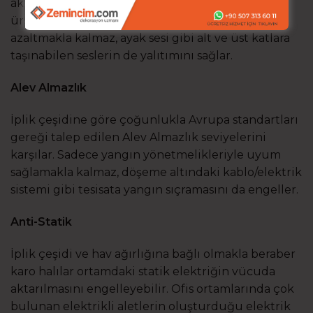
akustik yalıtım hem de ses yalıtımı sağlayan
ürünlerdir. Ortamdaki sesin eko katsayısını
azaltmakla kalmaz, ayak sesi gibi alt ve üst katlara
taşınabilen seslerin de yalıtımını sağlar.
Alev Almazlık
İplik çeşidine göre çoğunlukla Avrupa standartları
gereği talep edilen Alev Almazlık seviyelerini
karşılar. Sadece yangın yönetmelikleriyle uyum
sağlamakla kalmaz, döşeme altındaki kablo/elektrik
sistemi gibi tesisata yangın sıçramasını da engeller.
Anti-Statik
İplik çeşidi ve hav ağırlığına bağlı olmakla beraber
karo halılar ortamdaki statik elektriğin vücuda
aktarılmasını engelleyebilir. Ofis ortamlarında çok
bulunan elektrikli aletlerin oluşturduğu elektrik