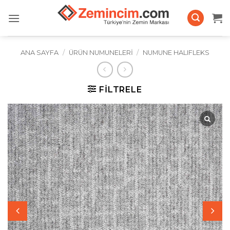
İçeriğe
atla
ANA SAYFA
/
ÜRÜN NUMUNELERI
/
NUMUNE HALIFLEKS
FILTRELE