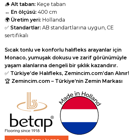
🪵
Alt taban:
Keçe taban
↔️
En ölçüsü:
400 cm
🌍
Üretim yeri:
Hollanda
✅
Standartlar:
AB standartlarına uygun, CE
sertifikalı
Sıcak tonlu ve konforlu halıfleks arayanlar için
Monaco, yumuşak dokusu ve zarif görünümüyle
yaşam alanlarına dengeli bir şıklık kazandırır.
✅
Türkiye’de Halıfleks,
Zemincim.com
’dan Alınır!
🏆
Zemincim.com
– Türkiye’nin Zemin Markası