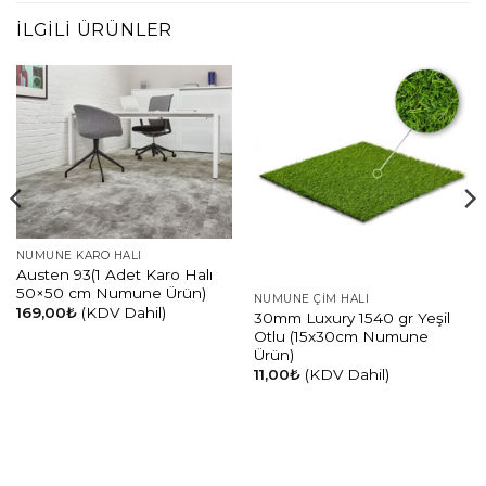
İLGILI ÜRÜNLER
NUMUNE KARO HALI
Austen 93(1 Adet Karo Halı
50×50 cm Numune Ürün)
NUMUNE ÇIM HALI
169,00
₺
(KDV Dahil)
30mm Luxury 1540 gr Yeşil
Otlu (15x30cm Numune
Ürün)
11,00
₺
(KDV Dahil)