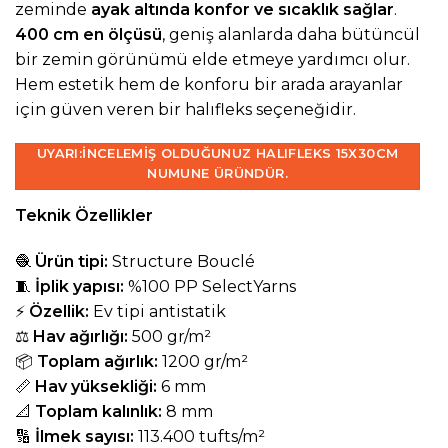
zeminde
ayak altında konfor ve sıcaklık sağlar
.
400 cm en ölçüsü
, geniş alanlarda daha bütüncül
bir zemin görünümü elde etmeye yardımcı olur.
Hem estetik hem de konforu bir arada arayanlar
için güven veren bir halıfleks seçeneğidir.
UYARI:
İNCELEMIŞ OLDUĞUNUZ HALIFLEKS 15X30CM
NUMUNE ÜRÜNDÜR.
Teknik Özellikler
🧶
Ürün tipi:
Structure Bouclé
🧵
İplik yapısı:
%100 PP SelectYarns
⚡
Özellik:
Ev tipi antistatik
⚖️
Hav ağırlığı:
500 gr/m²
📦
Toplam ağırlık:
1200 gr/m²
📏
Hav yüksekliği:
6 mm
📐
Toplam kalınlık:
8 mm
🔢
İlmek sayısı:
113.400 tufts/m²