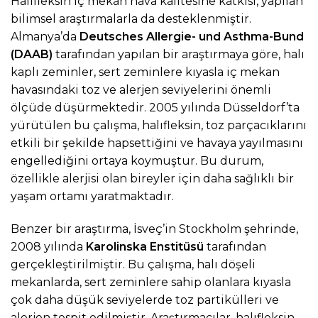
Halıfleksin iç mekan hava kalitesine katkısı, yapılan
bilimsel araştırmalarla da desteklenmiştir.
Almanya’da
Deutsches Allergie- und Asthma-Bund
(DAAB)
tarafından yapılan bir araştırmaya göre, halı
kaplı zeminler, sert zeminlere kıyasla iç mekan
havasındaki toz ve alerjen seviyelerini önemli
ölçüde düşürmektedir. 2005 yılında Düsseldorf’ta
yürütülen bu çalışma, halıfleksin, toz parçacıklarını
etkili bir şekilde hapsettiğini ve havaya yayılmasını
engellediğini ortaya koymuştur. Bu durum,
özellikle alerjisi olan bireyler için daha sağlıklı bir
yaşam ortamı yaratmaktadır.
Benzer bir araştırma, İsveç’in Stockholm şehrinde,
2008 yılında
Karolinska Enstitüsü
tarafından
gerçekleştirilmiştir. Bu çalışma, halı döşeli
mekanlarda, sert zeminlere sahip olanlara kıyasla
çok daha düşük seviyelerde toz partikülleri ve
alerjen tespit edilmiştir. Araştırmacılar, halıfleksin