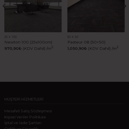
25 X 100
50 X 50
Newton 100 (25x100cm)
Pasteur 08 (50×50)
2
2
970,90
₺
(KDV Dahil)
/m
1,050,90
₺
(KDV Dahil)
/m
MÜŞTERİ HİZMETLERİ
Mesafeli Satış Sözleşmesi
KişiseI Veriler Politikası
İptal ve İade Şartları
Gizlilik ve Güvenlik