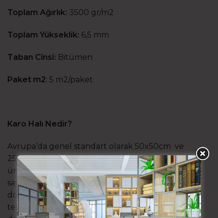
Toplam Ağırlık:
3500 gr/m2
Toplam Yükseklik:
6,5 mm
Taban Cinsi:
Bitümen
Paket m2
:
5 m2/paket
Karo Halı Nedir?
Avrupa’da genel standart olarak 50x50cm ve
25x100cm ebatlarında üretilen modüler halı
ürünüdür. Kalın tabanı ve bukle tarzı yapısı
sayesinde modüler döşeme, sökme ve yeniden
döşeme avantajı sağlayan zemin ürünü olarak
tercih edilir. Hafif, kolay taşınabilir ve hızlı