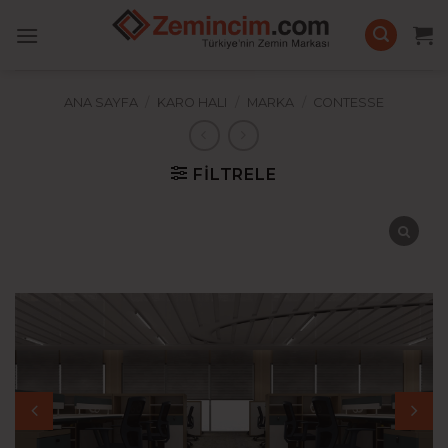
İçeriğe
atla
ANA SAYFA
/
KARO HALI
/
MARKA
/
CONTESSE
FILTRELE