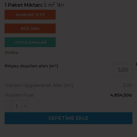
2
1 Paket Miktarı:
5 m
‘dir
NUMUNE İSTE
BİZİ ARA
UYGULAMALAR
Stokta
İhtiyaç duyulan alan (m²)
Toplam Uygulanacak Alan (m²)
5,00
Toplam Fiyat
4,854,50₺
Newton 208 (25x100cm) adet
SEPETIME EKLE