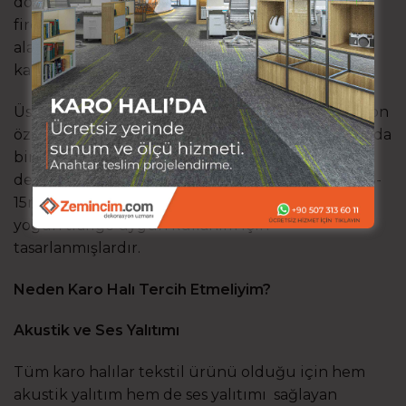
döşenebilir olmasının yanı sıra ebatları sayesinde
fire olarak da avantaj sağlar. Sıcak ve sessiz ofis
alanları için vazgeçilmez bir ürün olarak kendini
kanıtlamıştır.
Üst kısmı hav(iplik) alt kısmı sabitleyici ve izolasyon
özellikli bir tabandan oluşur. Yere balçık kıvamında
bir tutkalla sabitlendiği için, tamirat ve parça
değiştirme imkanı sağlar. Karo halılar genellikle 5-
15mm arasında kalınlıklar olarak üretilir. Tamamı
yoğun trafiğe uygun kullanım için
tasarlanmışlardır.
Neden Karo Halı Tercih Etmeliyim?
Akustik ve Ses Yalıtımı
Tüm karo halılar tekstil ürünü olduğu için hem
akustik yalıtım hem de ses yalıtımı sağlayan