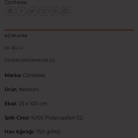
Contesse
AÇIKLAMA
EK BILGI
DEĞERLENDIRMELER (0)
Marka
:
Contesse
Ürün
:
Newton
Ebat
:
25 x 100 cm
İplik Cinsi:
%100 Polipropilen SD
Hav Ağırlığı:
750 gr/m2