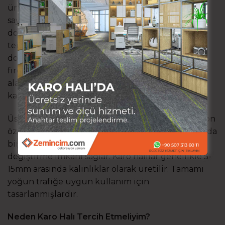
ürünüdür. Kalın tabanı ve bukle tarzı yapısı
sayesinde modüler döşeme, sökme ve yeniden
döşeme avantajı sağlayan zemin ürünü olarak
tercih edilir. Hafif, kolay taşınabilir ve hızlı
döşenebilir olmasının yanı sıra ebatları sayesinde
fire olarak da avantaj sağlar. Sıcak ve sessiz ofis
alanları için vazgeçilmez bir ürün olarak kendini
kanıtlamıştır.
Üst kısmı hav(iplik) alt kısmı sabitleyici ve izolasyon
özellikli bir tabandan oluşur. Yere balçık kıvamında
bir tutkalla sabitlendiği için, tamirat ve parça
değiştirme imkanı sağlar. Karo halılar genellikle 5-
15mm arasında kalınlıklar olarak üretilir. Tamamı
yoğun trafiğe uygun kullanım için
tasarlanmışlardır.
Neden Karo Halı Tercih Etmeliyim?