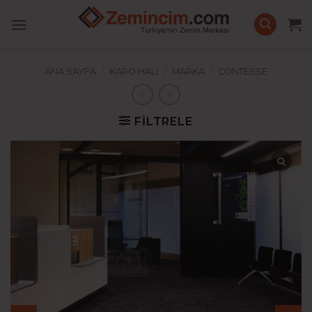
İçeriğe
atla
ANA SAYFA
/
KARO HALI
/
MARKA
/
CONTESSE
FILTRELE