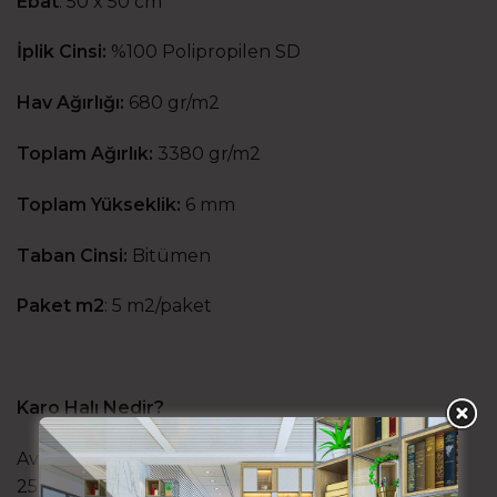
Ebat
:
50 x 50 cm
İplik Cinsi:
%100 Polipropilen SD
Hav Ağırlığı:
680 gr/m2
Toplam Ağırlık:
3380 gr/m2
Toplam Yükseklik:
6 mm
Taban Cinsi:
Bitümen
Paket m2
:
5 m2/paket
Karo Halı Nedir?
Avrupa’da genel standart olarak 50x50cm ve
25x100cm ebatlarında üretilen modüler halı