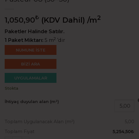
₺
2
1,050,90
(KDV Dahil)
/m
Paketler Halinde Satılır.
2
1 Paket Miktarı:
5 m
‘dir
NUMUNE İSTE
BİZİ ARA
UYGULAMALAR
Stokta
İhtiyaç duyulan alan (m²)
Toplam Uygulanacak Alan (m²)
5,00
Toplam Fiyat
5,254,50₺