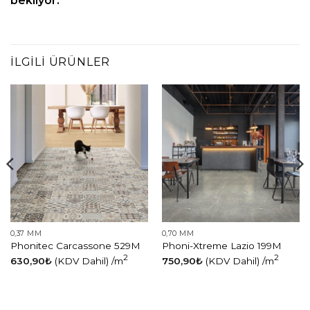
bekliyor.
İLGILI ÜRÜNLER
0,37 MM
0,70 MM
Phonitec Carcassone 529M
Phoni-Xtreme Lazio 199M
2
2
630,90
₺
(KDV Dahil)
/m
750,90
₺
(KDV Dahil)
/m