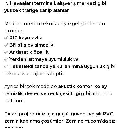
🚶
Havaalanı terminali, alışveriş merkezi gibi
yüksek trafiğe sahip alanlar
Modern üretim teknikleriyle geliştirilen bu
ürünler;
✅
R10 kaymazlık
,
✅
Bfl-s1 alev almazlık
,
✅
Antistatik özellik
,
✅
Yerden ısıtmaya uyumluluk
ve
✅
Tekerlekli sandalye kullanımına uygunluk
gibi
teknik avantajlara sahiptir.
Ayrıca birçok modelde
akustik konfor
,
kolay
temizlik
,
desen ve renk çeşitliliği
gibi artılar da
bulunur.
Ticari projeleriniz için güçlü, güvenli ve şık PVC
zemin kaplama çözümleri
Zemincim.com
’da sizi