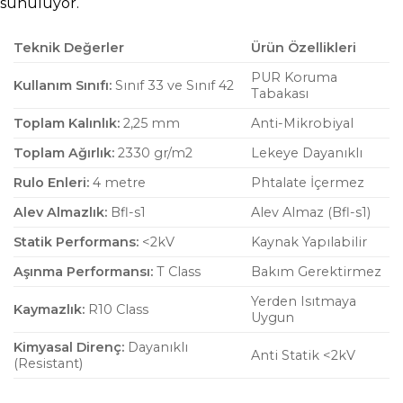
sunuluyor.
Teknik Değerler
Ürün Özellikleri
PUR Koruma
Kullanım Sınıfı:
Sınıf 33 ve Sınıf 42
Tabakası
Toplam Kalınlık:
2,25 mm
Anti-Mikrobiyal
Toplam Ağırlık:
2330 gr/m2
Lekeye Dayanıklı
Rulo Enleri:
4 metre
Phtalate İçermez
Alev Almazlık:
Bfl-s1
Alev Almaz (Bfl-s1)
Statik Performans:
<2kV
Kaynak Yapılabilir
Aşınma Performansı:
T Class
Bakım Gerektirmez
Yerden Isıtmaya
Kaymazlık:
R10 Class
Uygun
Kimyasal Direnç:
Dayanıklı
Anti Statik <2kV
(Resistant)