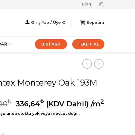
Blog
Giriş Yap / Üye Ol
Sepetim
VAR
BİZİ ARA
TEKLİF AL
ntex Monterey Oak 193M
₺
₺
2
90
336,64
(KDV Dahil)
/m
şu anda stokta yok veya mevcut değil.
se