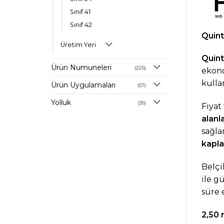
Sınıf 41
Sınıf 42
Quint
Üretim Yeri
Quin
Ürün Numuneleri
(225)
ekon
kulla
Ürün Uygulamaları
(57)
Yolluk
(35)
Fiyat
alanl
sağla
kapl
Belçi
ile g
süre 
2,50 