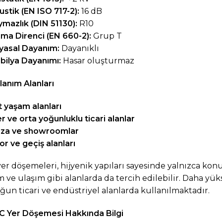
ustik (EN ISO 717-2):
16 dB
mazlık (DIN 51130):
R10
nma Direnci (EN 660-2):
Grup T
yasal Dayanım:
Dayanıklı
bilya Dayanımı:
Hasar oluşturmaz
lanım Alanları
 yaşam alanları
er ve orta yoğunluklu ticari alanlar
za ve showroomlar
or ve geçiş alanları
er döşemeleri, hijyenik yapıları sayesinde yalnızca konu
m ve ulaşım gibi alanlarda da tercih edilebilir. Daha y
oğun ticari ve endüstriyel alanlarda kullanılmaktadır.
 Yer Döşemesi Hakkında Bilgi