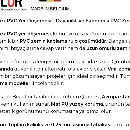
ex PVC Yer Döşemesi – Dayanıklı ve Ekonomik PVC Ze
tex PVC yer döşemesi
, konut ve orta yoğunluklu ticari a
omik bir
PVC zemin kaplama
rulo çözümüdür.
Dengeli 
nım ihtiyaçlarına cevap verir hem de
uzun ömürlü zemi
 ve performans dengesini doğru noktada sunan Quintex,
arında
güvenilir bir alternatif olarak öne çıkar.
Vinil ze
m bir çözüm arayan projeler için ideal bir seçimdir. Tüm
ama
modelleri
incelenebilir.
ka’da Beauflor tarafından üretilen Quintex,
Avrupa stan
üvenli kullanım sunar.
Mat PU yüzey koruma
, ürünün te
estetik görünümünü korumasına yardımcı olur.
mm toplam kalınlık
ve
0,25 mm aşınma tabakası
, ürün