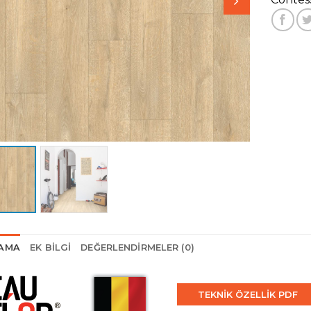
LAMA
EK BILGI
DEĞERLENDIRMELER (0)
TEKNİK ÖZELLİK PDF