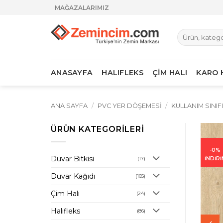
İçeriğe
MAĞAZALARIMIZ
atla
Ara:
ANASAYFA
HALIFLEKS
ÇİM HALI
KARO 
ANA SAYFA
/
PVC YER DÖŞEMESI
/
KULLANIM SINIF
ÜRÜN KATEGORILERI
-0%
Duvar Bitkisi
İNDİRİ
(17)
Duvar Kağıdı
(165)
Çim Halı
(24)
Halıfleks
(86)