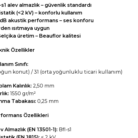
-s1 alev almazlık – güvenlik standardı
istatik (<2 kV) – konforlu kullanım
 dB akustik performans – ses konforu
rden ısıtmaya uygun
elçika üretim – Beauflor kalitesi
nik Özellikler
lanım Sınıfı:
oğun konut) / 31 (orta yoğunluklu ticari kullanım)
lam Kalınlık:
2,50 mm
rlık:
1550 gr/m²
nma Tabakası:
0,25 mm
formans Özellikleri
v Almazlık (EN 13501-1):
Bfl-s1
statik (EN 1815):
< 2 kV