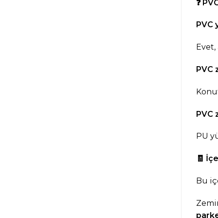
❓
PVC 
PVC y
Evet,
PVC z
Konut
PVC z
PU yü
🧾
İçe
Bu iç
Zemi
park