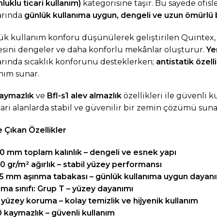
luklu ticari kullanım)
kategorisine taşır. Bu sayede ofisl
arında
günlük kullanıma uygun, dengeli ve uzun ömürlü
k kullanım konforu düşünülerek geliştirilen Quintex
esini dengeler ve daha konforlu mekânlar oluşturur.
Ye
arında sıcaklık konforunu desteklerken;
antistatik özell
nım sunar.
aymazlık
ve
Bfl-s1 alev almazlık
özellikleri ile güvenli
cari alanlarda stabil ve güvenilir bir zemin çözümü suna
 Çıkan Özellikler
0 mm toplam kalınlık – dengeli ve esnek yapı
0 gr/m² ağırlık – stabil yüzey performansı
5 mm aşınma tabakası – günlük kullanıma uygun dayan
ma sınıfı: Grup T – yüzey dayanımı
yüzey koruma – kolay temizlik ve hijyenik kullanım
 kaymazlık – güvenli kullanım