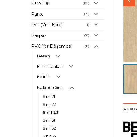
Karo Halı
(106)
Parke
(86)
LVT (Vinil Karo)
(2)
Paspas
(50)
PVC Yer Döşemesi
(16)
Desen
Film Tabakası
Kalınlık
Kullanım Sınıfı
Sınıf 21
Sınıf 22
AÇIK
Sınıf 23
Sınıf 31
Sınıf 32
Sınıf 34