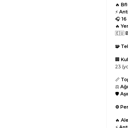
🔥
Bfl
⚡
Ant
🎧
16
🔥
Ye
🇪🇺
B
🧩
Tek
🏢
Kul
23 (y
📏
Top
⚖️
Ağı
🛡️
Aşı
⚙
Per
🔥
Ale
⚡
Anti