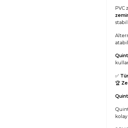
PVC z
zemin
stabi
Alter
atabil
Quin
kulla
✅
Tü
🏆
Ze
Quint
Quint
kolay