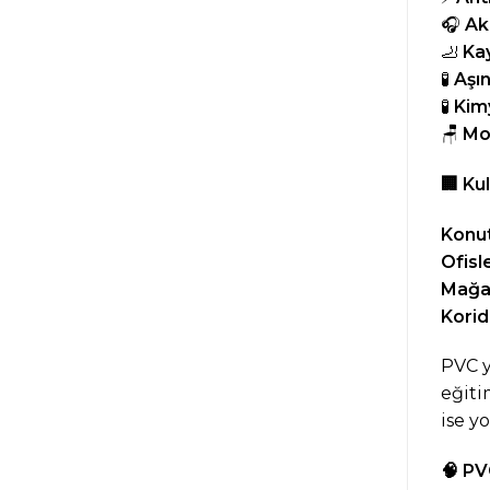
🎧
Ak
🦶
Kay
🧪
Aşı
🧪
Kim
🪑
Mo
🏢
Kul
Konut
Ofisl
Mağa
Korid
PVC y
eğiti
ise y
🧠
PVC