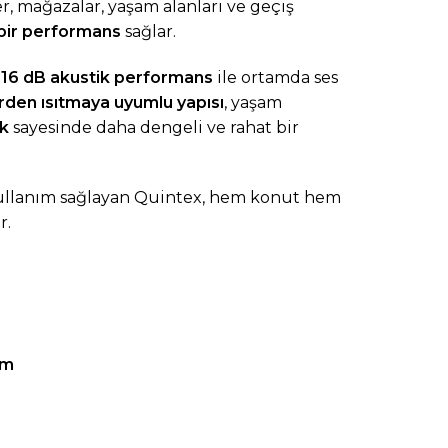
er, mağazalar, yaşam alanları ve geçiş
 bir performans
sağlar.
,
16 dB akustik performans
ile ortamda ses
rden ısıtmaya uyumlu yapısı
, yaşam
ik
sayesinde daha dengeli ve rahat bir
 kullanım sağlayan Quintex, hem konut hem
r.
ım