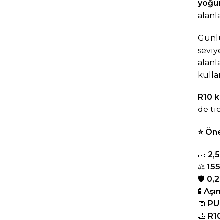
yoğun
alanl
Günlü
seviy
alanl
kulla
R10 k
de ti
⭐
Öne
🧱
2,5
⚖️
155
🛡️
0,2
🧪
Aşın
🧼
PU 
🦶
R10