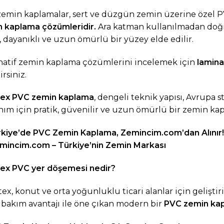
emin kaplamalar, sert ve düzgün zemin üzerine özel PV
 kaplama çözümleridir.
Ara katman kullanılmadan doğ
l, dayanıklı ve uzun ömürlü bir yüzey elde edilir.
natif zemin kaplama çözümlerini incelemek için
lamina
irsiniz.
tex PVC zemin kaplama
, dengeli teknik yapısı, Avrupa 
nım için pratik, güvenilir ve uzun ömürlü bir zemin kapl
rkiye’de PVC Zemin Kaplama,
Zemincim.com
’dan Alınır!
mincim.com
– Türkiye’nin Zemin Markası
ex PVC yer döşemesi nedir?
ex, konut ve orta yoğunluklu ticari alanlar için geliştir
 bakım avantajı ile öne çıkan modern bir
PVC zemin ka