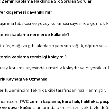
Zemin Kaplama Hakkında Sık Sorulan Sorular
er döşemesi dayanıklı mı?
 aşınma tabakası ve yüzey koruması sayesinde günlük ku
emin kaplama nerelerde kullanılır?
, ofis, mağaza gibi alanların yanı sıra sağlık, eğitim ve u
emin kaplama temizliği kolay mı?
zey koruma sayesinde temizlik kolaydır ve hijyenik kul
rik Kaynağı ve Uzmanlık
erik, Zemincim Teknik Ekibi tarafından hazırlanmıştır.
ncim.com
;
PVC zemin kaplama
,
karo halı
,
halıfleks
,
pasp
e ve
duvar kağıdı
alanlarında uzmanlaşmış ekibiyle doğr