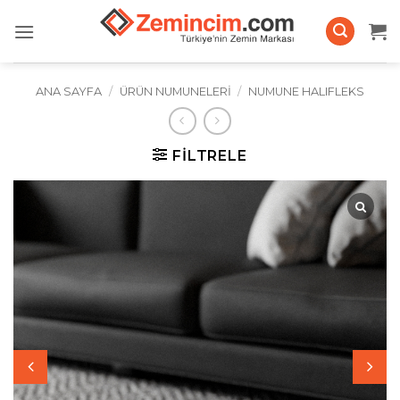
İçeriğe
atla
ANA SAYFA
/
ÜRÜN NUMUNELERI
/
NUMUNE HALIFLEKS
FILTRELE