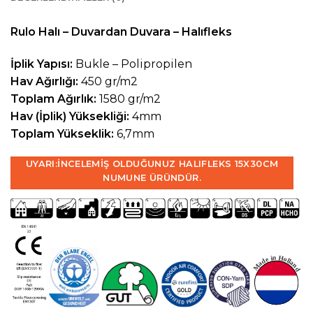
Rulo Halı – Duvardan Duvara – Halıfleks
İplik Yapısı:
Bukle – Polipropilen
Hav Ağırlığı:
450 gr/m2
Toplam Ağırlık:
1580 gr/m2
Hav (İplik) Yüksekliği:
4mm
Toplam Yükseklik:
6,7mm
UYARI:
İNCELEMIŞ OLDUĞUNUZ HALIFLEKS 15X30CM
NUMUNE ÜRÜNDÜR.