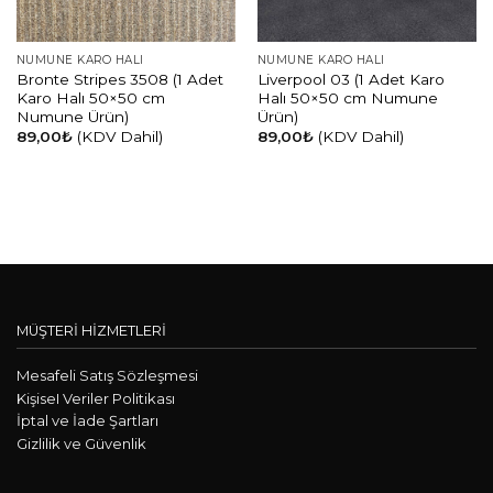
NUMUNE KARO HALI
NUMUNE KARO HALI
Bronte Stripes 3508 (1 Adet
Liverpool 03 (1 Adet Karo
Karo Halı 50×50 cm
Halı 50×50 cm Numune
Numune Ürün)
Ürün)
89,00
₺
(KDV Dahil)
89,00
₺
(KDV Dahil)
MÜŞTERİ HİZMETLERİ
Mesafeli Satış Sözleşmesi
KişiseI Veriler Politikası
İptal ve İade Şartları
Gizlilik ve Güvenlik