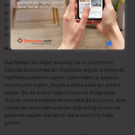
yalıtımı sağlar. Bu özellik, özellikle ofis, otel ve ev
gibi yoğun kullanıma maruz kalan alanlarda
huzurlu bir ortam yaratmaya yardımcı olur. Hem
günlük yaşamda hem de ticari mekanlarda
konforlu bir zemin çözümü olarak öne çıkar.
Halıfleks ve Isı Yalıtımı: Enerji Verimliliği Sağlar
Halıfleksin bir diğer avantajı ise ısı yalıtımına
katkıda bulunmasıdır. Özellikle soğuk iklimlerde,
halıfleks kullanımı zemin üzerinden ısı kaybını
minimuma indirir, böylece daha sıcak bir ortam
sağlar. Bu da enerji tasarrufuna ve dolayısıyla
düşük ısınma maliyetlerine katkıda bulunur. Aynı
zamanda zeminden yayılan soğukluğun önüne
geçerek yaşam alanlarını daha konforlu hale
getirir.