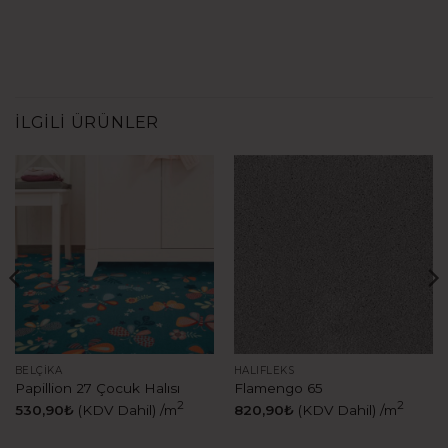
İLGILI ÜRÜNLER
BELÇIKA
HALIFLEKS
Papillion 27 Çocuk Halısı
Flamengo 65
2
2
530,90
₺
(KDV Dahil)
/m
820,90
₺
(KDV Dahil)
/m