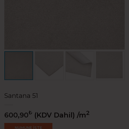
Santana 51
₺
2
600,90
(KDV Dahil)
/m
NUMUNE İSTE