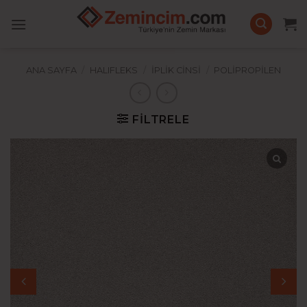
İçeriğe
atla
ANA SAYFA
/
HALIFLEKS
/
İPLIK CINSI
/
POLIPROPILEN
FILTRELE