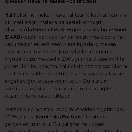
İç Mekan Hava Kalitesine Pozitif Etkisi
Halıfleksin iç mekan hava kalitesine katkısı, yapılan
bilimsel araştırmalarla da desteklenmiştir.
Almanya’da
Deutsches Allergie- und Asthma-Bund
(DAAB)
tarafından yapılan bir araştırmaya göre, halı
kaplı zeminler, sert zeminlere kıyasla iç mekan
havasındaki toz ve alerjen seviyelerini önemli
ölçüde düşürmektedir. 2005 yılında Düsseldorf’ta
yürütülen bu çalışma, halıfleksin, toz parçacıklarını
etkili bir şekilde hapsettiğini ve havaya yayılmasını
engellediğini ortaya koymuştur. Bu durum,
özellikle alerjisi olan bireyler için daha sağlıklı bir
yaşam ortamı yaratmaktadır.
Benzer bir araştırma, İsveç’in Stockholm şehrinde,
2008 yılında
Karolinska Enstitüsü
tarafından
gerçekleştirilmiştir. Bu çalışma, halı döşeli
mekanlarda, sert zeminlere sahip olanlara kıyasla