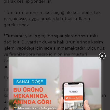
olarak kesilip gönderilir.
Tüm ürünlerimiz maket bıçağı ile kesilebilir, tek
parça(eksiz) uygulamalarda tutkal kullanımı
gerektirmez.
*Firmamız yanlış geçilen siparişlerden sorumlu
değildir. Duvardan duvara halı ürünlerinde kesim
işlemi yapıldığı için iade alınmamaktadır. Ölçünüz
ve firenize göre hesap için online müşteri
temsilcinize veya sayfa altındaki irtibat nolarımızı
arayarak danışmanlık alabilirsiniz.
Halıfleks: Şıklık, Konfor ve Sessizlik Bir Arada
Halıfleks, iç mekanlara estetik bir dokunuş
katmanın ötesinde, konfor ve sessizlik sunar. Yoğun
dokusu sayesinde ayak altında yumuşak bir his
yaratırken, aynı zamanda mükemmel bir ses