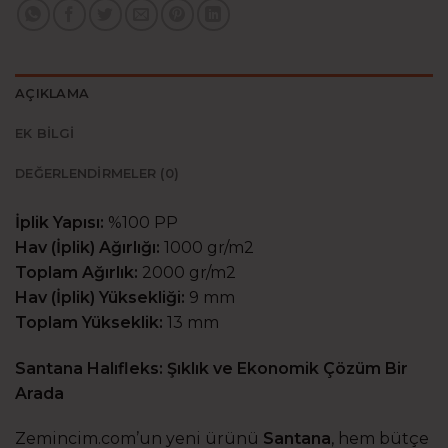
AÇIKLAMA
EK BILGI
DEĞERLENDIRMELER (0)
İplik Yapısı:
%100 PP
Hav (İplik) Ağırlığı:
1000 gr/m2
Toplam Ağırlık:
2000 gr/m2
Hav (İplik) Yüksekliği:
9 mm
Toplam Yükseklik:
13 mm
Santana Halıfleks: Şıklık ve Ekonomik Çözüm Bir
Arada
Zemincim.com’un yeni ürünü
Santana
, hem bütçe