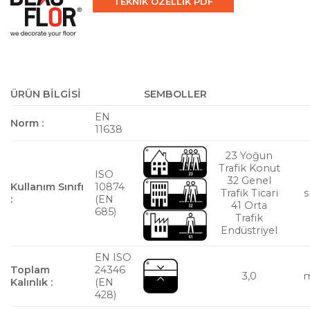
TEKNİK ÖZELLİK PDF
ÜRÜN BİLGİSİ
SEMBOLLER
EN
Norm :
11638
23 Yoğun
Trafik Konut
ISO
32 Genel
Kullanım Sınıfı
10874
Trafik Ticari
s
:
(EN
41 Orta
685)
Trafik
Endüstriyel
EN ISO
Toplam
24346
3,0
Kalınlık :
(EN
428)