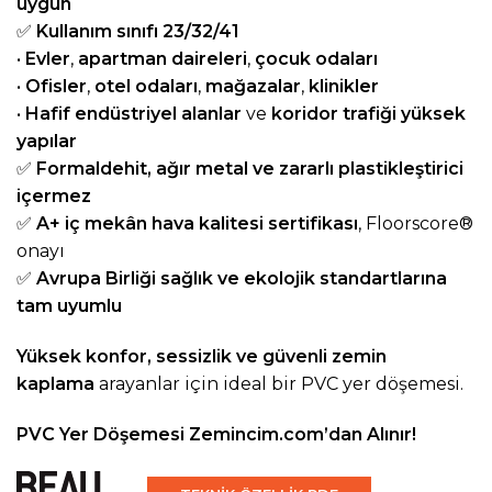
uygun
✅
Kullanım sınıfı 23/32/41
•
Evler
,
apartman daireleri
,
çocuk odaları
•
Ofisler
,
otel odaları
,
mağazalar
,
klinikler
•
Hafif endüstriyel alanlar
ve
koridor trafiği yüksek
yapılar
✅
Formaldehit, ağır metal ve zararlı plastikleştirici
içermez
✅
A+ iç mekân hava kalitesi sertifikası
, Floorscore®
onayı
✅
Avrupa Birliği sağlık ve ekolojik standartlarına
tam uyumlu
Yüksek konfor, sessizlik ve güvenli zemin
kaplama
arayanlar için ideal bir PVC yer döşemesi.
PVC Yer Döşemesi Zemincim.com’dan Alınır!