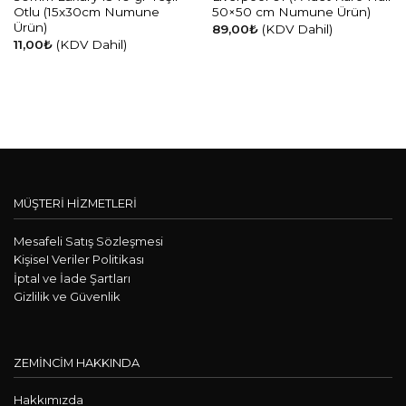
Otlu (15x30cm Numune
50×50 cm Numune Ürün)
Ürün)
89,00
₺
(KDV Dahil)
11,00
₺
(KDV Dahil)
MÜŞTERİ HİZMETLERİ
Mesafeli Satış Sözleşmesi
KişiseI Veriler Politikası
İptal ve İade Şartları
Gizlilik ve Güvenlik
ZEMİNCİM HAKKINDA
Hakkımızda