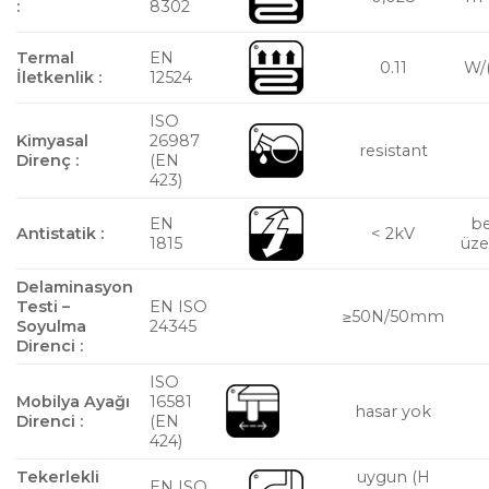
:
8302
Termal
EN
0.11
W/
İletkenlik :
12524
ISO
Kimyasal
26987
resistant
Direnç :
(EN
423)
EN
b
Antistatik :
< 2kV
1815
üze
Delaminasyon
Testi –
EN ISO
≥50N/50mm
Soyulma
24345
Direnci :
ISO
Mobilya Ayağı
16581
hasar yok
Direnci :
(EN
424)
Tekerlekli
uygun (H
EN ISO