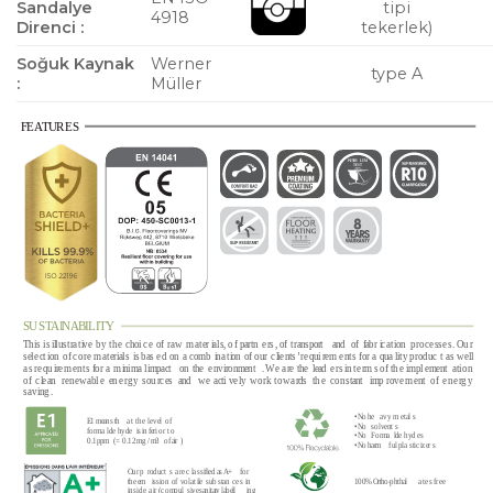
Sandalye
tipi
4918
Direnci :
tekerlek)
Soğuk Kaynak
Werner
type A
:
Müller