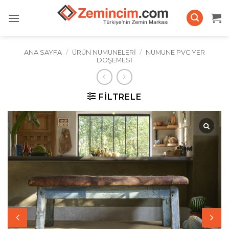
İçeriğe
atla
ANA SAYFA
/
ÜRÜN NUMUNELERI
/
NUMUNE PVC YER
DÖŞEMESI
FILTRELE