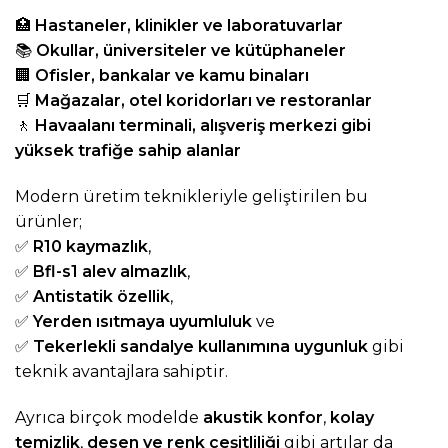
🏥
Hastaneler, klinikler ve laboratuvarlar
📚
Okullar, üniversiteler ve kütüphaneler
🏢
Ofisler, bankalar ve kamu binaları
🛒
Mağazalar, otel koridorları ve restoranlar
🚶
Havaalanı terminali, alışveriş merkezi gibi
yüksek trafiğe sahip alanlar
Modern üretim teknikleriyle geliştirilen bu
ürünler;
✅
R10 kaymazlık
,
✅
Bfl-s1 alev almazlık
,
✅
Antistatik özellik
,
✅
Yerden ısıtmaya uyumluluk
ve
✅
Tekerlekli sandalye kullanımına uygunluk
gibi
teknik avantajlara sahiptir.
Ayrıca birçok modelde
akustik konfor
,
kolay
temizlik
,
desen ve renk çeşitliliği
gibi artılar da