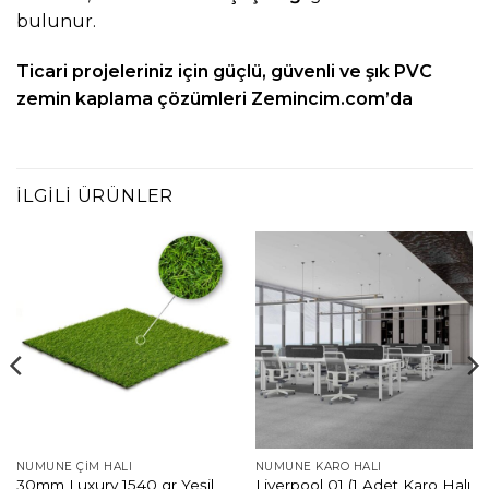
bulunur.
Ticari projeleriniz için güçlü, güvenli ve şık PVC
zemin kaplama çözümleri
Zemincim.com
’da
İLGILI ÜRÜNLER
NUMUNE ÇIM HALI
NUMUNE KARO HALI
30mm Luxury 1540 gr Yeşil
Liverpool 01 (1 Adet Karo Halı