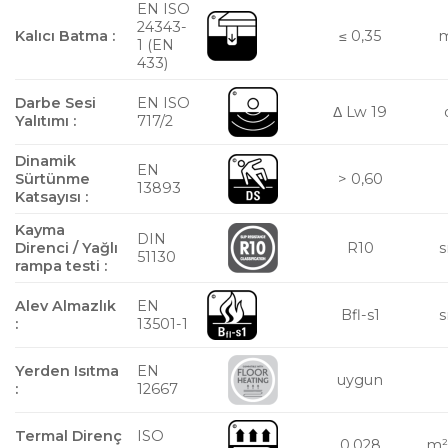
EN ISO
24343-
Kalıcı Batma :
≤ 0,35
1 (EN
433)
Darbe Sesi
EN ISO
Δ Lw 19
Yalıtımı :
717/2
Dinamik
EN
Sürtünme
> 0,60
13893
Katsayısı :
Kayma
DIN
Direnci / Yağlı
R10
s
51130
rampa testi :
Alev Almazlık
EN
Bfl-s1
s
:
13501-1
Yerden Isıtma
EN
uygun
:
12667
Termal Direnç
ISO
0,028
m²