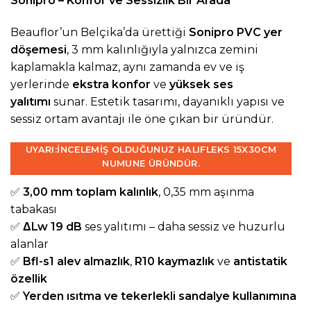
Sonipro – Konfor ve Sessizlik Bir Arada
Beauflor’un Belçika’da ürettiği
Sonipro PVC yer
döşemesi
, 3 mm kalınlığıyla yalnızca zemini
kaplamakla kalmaz, aynı zamanda ev ve iş
yerlerinde
ekstra konfor
ve
yüksek ses
yalıtımı
sunar. Estetik tasarımı, dayanıklı yapısı ve
sessiz ortam avantajı ile öne çıkan bir üründür.
UYARI:
İNCELEMIŞ OLDUĞUNUZ HALIFLEKS 15X30CM
NUMUNE ÜRÜNDÜR.
✅
3,00 mm toplam kalınlık
, 0,35 mm aşınma
tabakası
✅
ΔLw 19 dB
ses yalıtımı – daha sessiz ve huzurlu
alanlar
✅
Bfl-s1 alev almazlık
,
R10 kaymazlık
ve
antistatik
özellik
✅
Yerden ısıtma ve tekerlekli sandalye kullanımına