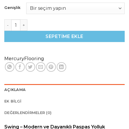
Genişlik
Swing Bordo Nem ve Toz Alıcı Yolluk – Genişlik 200 cm a
SEPETIME EKLE
MercuryFlooring
AÇIKLAMA
EK BILGI
DEĞERLENDIRMELER (0)
Swing – Modern ve Dayanıklı Paspas Yolluk