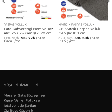
PASPAS YOLLUK
KIVIRCIK PASPAS YOLLUK
Faro Kahverengi Nem ve Toz
Gri Kıvırcık Paspas Yolluk –
Alıcı Yolluk – Genişlik 120 cm
Genişlik 100 cm
1,190,90
₺
952,72
₺
(KDV
520,90
₺
390,68
₺
(KDV
Dahil)
/mt
Dahil)
/mt
MÜŞTERİ HİZMETLERİ
Mesafeli Satış Sözleşmesi
KişiseI Veriler Politikası
İptal ve İade Şartları
Gizlilik ve Güvenlik