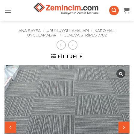
İçeriğe
atla
ANA SAYFA
/
ÜRÜN UYGULAMALARI
/
KARO HALI
UYGULAMALARI
/
GENEVA STRIPES 7782
FILTRELE