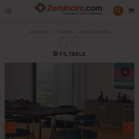
İçeriğe
atla
ANA SAYFA
/
PARKE
/
LAMINAT PARKE
FILTRELE