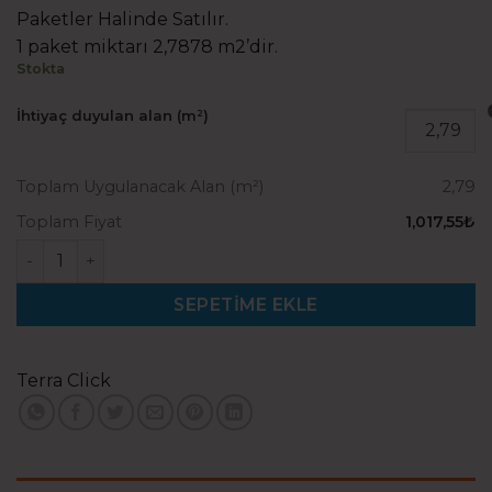
Paketler Halinde Satılır.
1 paket miktarı 2,7878 m2’dir.
Stokta
İhtiyaç duyulan alan (m²)
Toplam Uygulanacak Alan (m²)
2,79
Toplam Fiyat
1,017,55₺
Terra Soft Jasper Meşe Laminat Parke adet
SEPETIME EKLE
Terra Click