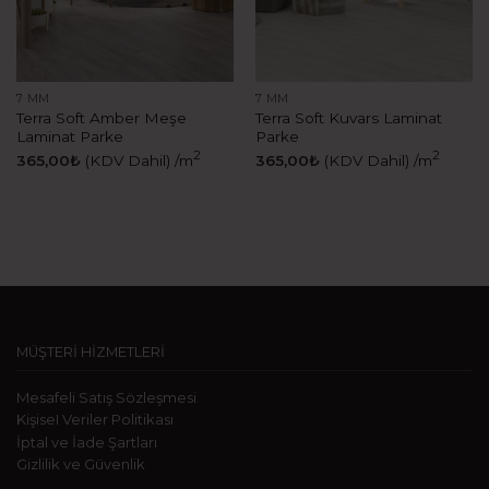
7 MM
7 MM
Terra Soft Amber Meşe
Terra Soft Kuvars Laminat
Laminat Parke
Parke
2
2
365,00
₺
(KDV Dahil)
/m
365,00
₺
(KDV Dahil)
/m
MÜŞTERİ HİZMETLERİ
Mesafeli Satış Sözleşmesi
KişiseI Veriler Politikası
İptal ve İade Şartları
Gizlilik ve Güvenlik