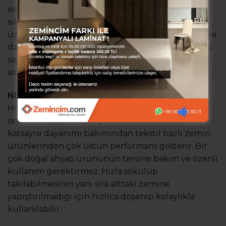
edilen ağaçların işlenerek güçlendirip
sıkıştırılmasıyla panellere dönüştürülür. Paneller
üzerinde desen kaplaması ve geliştirilmiş sertlik ve
dayanım sağlayan koruyucu tabakalar kaplıdır. Bu
sayede çeşitli ebat, döşeme sistemi ve neredeyse
sonsuz desen çeşitliği sağlanır.
NEDEN LAMİNAT PARKE KULLANMALIYIM?
Hızlı döşenir, çok çeşit sunar ve hepsinden
önemlisi dayanıklıdır. Çizilme ve sürtünme
katsayısı dayanımı bakımından tekstil bazlı zemin
ürünlerinden çok üstün performans gösterir. Bir
çok doğal ahşap ürününün tersine bakım ve özenli
kullanım gerektirmez. Hızla sökülüp
takılabilmesinin yanı sıra alttaki zemine
yapıştırılmadığı için hızlıca döşenip kolaylıkla
kullanılabilir.