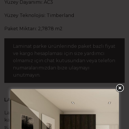
Yüzey Dayanımı: AC3
Yüzey Teknolojisi: Timberland
Paket Miktarı: 2,7878 m2
Laminat parke ürünlerinde paket bazlı fiyat
ve kargo hesaplaması için size yardımcı
olmamız için chat kutusundan veya telefon
numaralarımızdan bize ulaşmayı
unutmayın.
LAMİNAT PARKE NEDİR?
Laminat parke teknoloji ürünü bir zemin
kaplamasıdır. Endüstriyel yetiştirilmiş,
sürdürülebilirlik sertifikalı ormanlardan elde