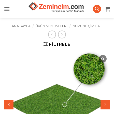
İçeriğe
atla
ANA SAYFA
/
ÜRÜN NUMUNELERI
/
NUMUNE ÇIM HALI
FILTRELE