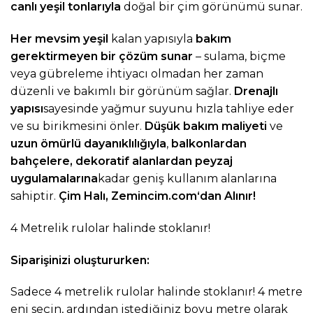
canlı yeşil tonlarıyla
doğal bir çim görünümü sunar.
Her mevsim yeşil
kalan yapısıyla
bakım
gerektirmeyen bir çözüm sunar
– sulama, biçme
veya gübreleme ihtiyacı olmadan her zaman
düzenli ve bakımlı bir görünüm sağlar.
Drenajlı
yapısı
sayesinde yağmur suyunu hızla tahliye eder
ve su birikmesini önler.
Düşük bakım maliyeti
ve
uzun ömürlü dayanıklılığıyla
,
balkonlardan
bahçelere, dekoratif alanlardan peyzaj
uygulamalarına
kadar geniş kullanım alanlarına
sahiptir.
Çim Halı,
Zemincim.com
‘dan Alınır!
4 Metrelik rulolar halinde stoklanır!
Siparişinizi oluştururken:
Sadece 4 metrelik rulolar halinde stoklanır! 4 metre
eni seçin, ardından istediğiniz boyu metre olarak