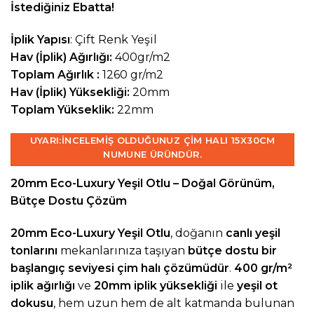
İstediğiniz Ebatta!
İplik Yapısı
: Çift Renk Yeşil
Hav (İplik) Ağırlığı:
400gr/m2
Toplam Ağırlık :
1260 gr/m2
Hav (İplik) Yüksekliği:
20mm
Toplam Yükseklik:
22mm
UYARI:
İNCELEMIŞ OLDUĞUNUZ ÇIM HALI 15X30CM
NUMUNE ÜRÜNDÜR.
20mm Eco-Luxury Yeşil Otlu – Doğal Görünüm,
Bütçe Dostu Çözüm
20mm Eco-Luxury Yeşil Otlu
, doğanın
canlı yeşil
tonlarını
mekanlarınıza taşıyan
bütçe dostu bir
başlangıç seviyesi çim halı çözümüdür
.
400 gr/m²
iplik ağırlığı
ve
20mm iplik yüksekliği
ile
yeşil ot
dokusu
, hem uzun hem de alt katmanda bulunan