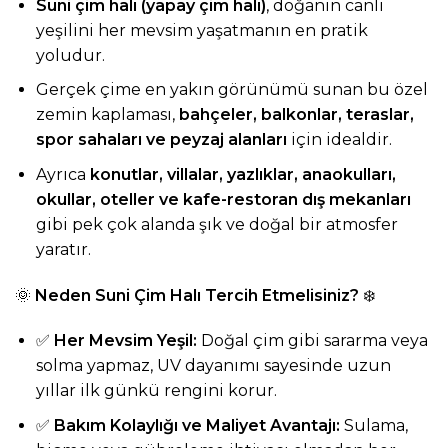
Suni çim halı (yapay çim halı)
, doğanın canlı
yeşilini her mevsim yaşatmanın en pratik
yoludur.
Gerçek çime en yakın görünümü sunan bu özel
zemin kaplaması,
bahçeler, balkonlar, teraslar,
spor sahaları ve peyzaj alanları
için idealdir.
Ayrıca
konutlar, villalar, yazlıklar, anaokulları,
okullar, oteller ve kafe-restoran dış mekanları
gibi pek çok alanda şık ve doğal bir atmosfer
yaratır.
🌞
Neden Suni Çim Halı Tercih Etmelisiniz?
❄️
✅
Her Mevsim Yeşil:
Doğal çim gibi sararma veya
solma yapmaz, UV dayanımı sayesinde uzun
yıllar ilk günkü rengini korur.
✅
Bakım Kolaylığı ve Maliyet Avantajı:
Sulama,