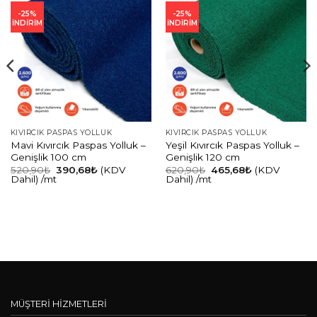
-25%
-25%
İNDİRİM
İNDİRİM
KIVIRCIK PASPAS YOLLUK
KIVIRCIK PASPAS YOLLUK
Mavi Kıvırcık Paspas Yolluk –
Yeşil Kıvırcık Paspas Yolluk –
Genişlik 100 cm
Genişlik 120 cm
520,90
₺
390,68
₺
(KDV
620,90
₺
465,68
₺
(KDV
Dahil)
/mt
Dahil)
/mt
MÜŞTERİ HİZMETLERİ