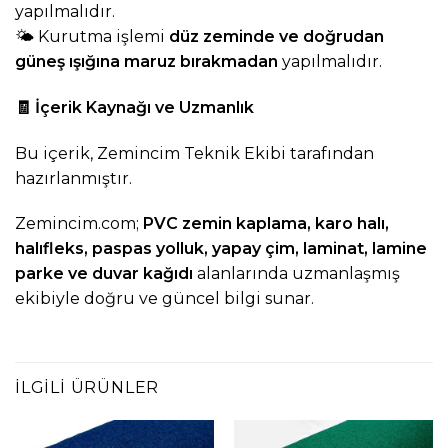
yapılmalıdır.
🌤️ Kurutma işlemi
düz zeminde ve doğrudan
güneş ışığına maruz bırakmadan
yapılmalıdır.
🧾
İçerik Kaynağı ve Uzmanlık
Bu içerik, Zemincim Teknik Ekibi tarafından
hazırlanmıştır.
Zemincim.com
;
PVC zemin kaplama
,
karo halı
,
halıfleks
,
paspas yolluk
,
yapay çim
,
laminat
,
lamine
parke ve
duvar kağıdı
alanlarında uzmanlaşmış
ekibiyle doğru ve güncel bilgi sunar.
İLGILI ÜRÜNLER