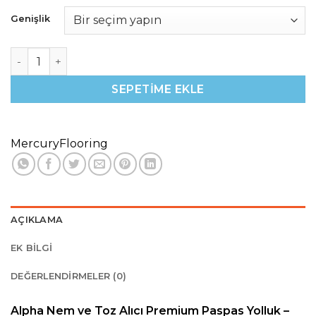
Genişlik
Alpha 78 Siyah Nem ve Toz Alıcı Yolluk - Genişlik 0.90 cm
SEPETIME EKLE
MercuryFlooring
AÇIKLAMA
EK BILGI
DEĞERLENDIRMELER (0)
Alpha Nem ve Toz Alıcı Premium Paspas Yolluk –