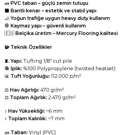
🧱
PVC taban – güçlü zemin tutuşu
⬛
Bantlı kenar – estetik ve stabil yapı
🦶
Yoğun trafiğe uygun heavy duty kullanım
🛑
Kaymaz yapı – güvenli kullanım
🇪🇺
Belçika üretim – Mercury Flooring kalitesi
🧩
Teknik Özellikler
🧵
Yapı:
Tufting 1/8″ cut pile
🧶
İplik:
%100 Polypropylene (twisted heatset)
📊
Tuft Yoğunluğu:
112.000 p/m²
⚖️
Hav Ağırlığı:
470 gr/m²
⚖️
Toplam Ağırlık:
2.470 gr/m²
↕️
Hav Yüksekliği:
~6 mm
↕️
Toplam Kalınlık:
~7 mm
🧱
Taban:
Vinyl (PVC)