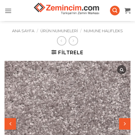
İçeriğe
atla
ANA SAYFA
/
ÜRÜN NUMUNELERI
/
NUMUNE HALIFLEKS
FILTRELE