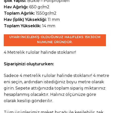
İplik Yapısı:
Bukle – Polipropilen
Hav Ağırlığı:
650 gr/m2
Toplam Ağırlık:
1550gr/m2
Hav (İplik) Yüksekliği:
11 mm
Toplam Yükseklik:
14 mm
UYARI:
İNCELEMIŞ OLDUĞUNUZ HALIFLEKS 15X30CM
NUMUNE ÜRÜNDÜR.
4 Metrelik rulolar halinde stoklanır!
Siparişinizi oluştururken:
Sadece 4 metrelik rulolar halinde stoklanır! 4 metre
eni seçin, ardından istediğiniz boyu metre olarak
girin. Sepete attığınızda toplam sipariş miktarınız
hesaplanmış olacaktır. Halınız ölçünüze göre
olarak kesilip gönderilir.
Tüm ürünlerimiz maket bıçağı ile kesilebilir, tek