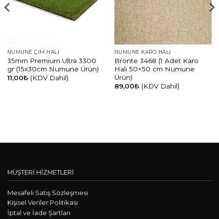
NUMUNE ÇIM HALI
NUMUNE KARO HALI
35mm Premium Ultra 3300
Bronte 3468 (1 Adet Karo
gr (15x30cm Numune Ürün)
Halı 50×50 cm Numune
Ürün)
11,00
₺
(KDV Dahil)
89,00
₺
(KDV Dahil)
MÜŞTERİ HİZMETLERİ
Mesafeli Satış Sözleşmesi
KişiseI Veriler Politikası
İptal ve İade Şartları