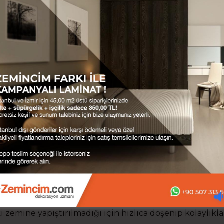
aminat parke ürünlerinde paket bazlı fiyat ve kargo hes
çin chat kutusundan veya telefon numaralarımızdan bi
NAT PARKE NEDİR?
at parke teknoloji ürünü bir zemin kaplamasıdır. Endüstr
fikalı ormanlardan elde edilen ağaçların işlenerek güçlen
türülür. Paneller üzerinde desen kaplaması ve geliştir
ucu tabakalar kaplıdır. Bu sayede çeşitli ebat, döşeme
iği sağlanır.
N LAMİNAT PARKE KULLANMALIYIM?
 döşenir, çok çeşit sunar ve hepsinden önemlisi dayanıkl
ımı bakımından tekstil bazlı zemin ürünlerinden çok ü
 ürününün tersine bakım ve özenli kullanım gerektirmez
ki zemine yapıştırılmadığı için hızlıca döşenip kolaylıkla 