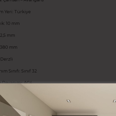
m Yeri: Türkiye
lık: 10 mm
42,5 mm
 1380 mm
 Derzli
nım Sınıfı: Sınıf 32
 Dayanımı: AC4
 Teknolojisi: Naturel Yüzey
 Miktarı: 1,57 m2