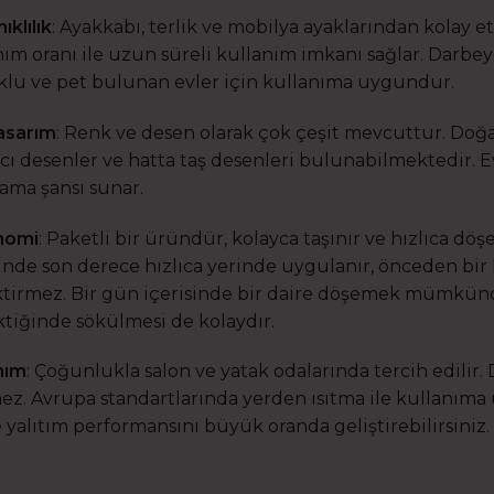
ıklılık
: Ayakkabı, terlik ve mobilya ayaklarından kolay e
ım oranı ile uzun süreli kullanım imkanı sağlar. Darbey
lu ve pet bulunan evler için kullanıma uygundur.
asarım
: Renk ve desen olarak çok çeşit mevcuttur. Doğal
ıcı desenler ve hatta taş desenleri bulunabilmektedir. Evi
lama şansı sunar.
nomi
: Paketli bir üründür, kolayca taşınır ve hızlıca döş
inde son derece hızlıca yerinde uygulanır, önceden bir 
tirmez. Bir gün içerisinde bir daire döşemek mümkündü
tiğinde sökülmesi de kolaydır.
nım
: Çoğunlukla salon ve yatak odalarında tercih edilir. 
ez. Avrupa standartlarında yerden ısıtma ile kullanıma 
e yalıtım performansını büyük oranda geliştirebilirsiniz.