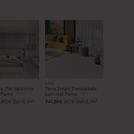
6 MM
ck 25A Santorini
Terra Smart Pamukkale
 Parke
Laminat Parke
2
2
(KDV Dahil)
/m
341,26
₺
(KDV Dahil)
/m