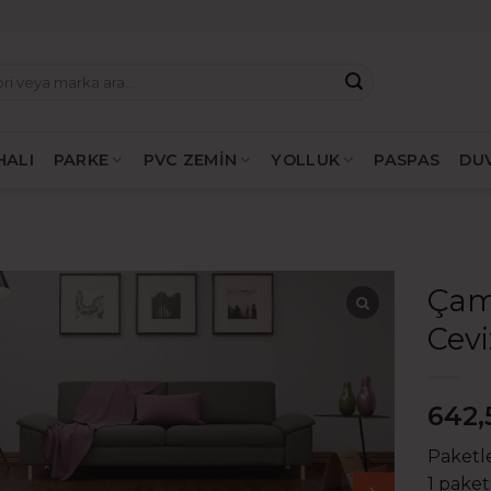
HALI
PARKE
PVC ZEMİN
YOLLUK
PASPAS
DU
Çam
Cevi
642,
Paketle
1 paket