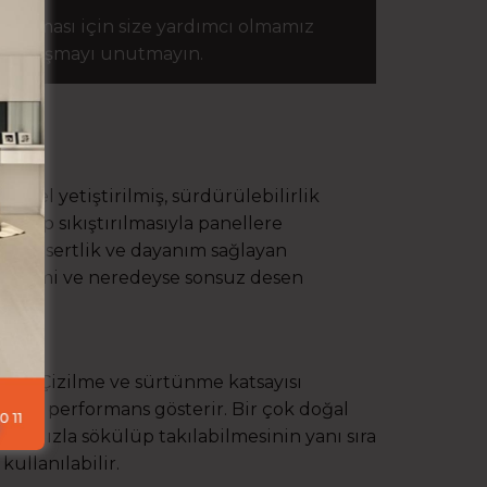
aplaması için size yardımcı olmamız
ze ulaşmayı unutmayın.
iyel yetiştirilmiş, sürdürülebilirlik
dirip sıkıştırılmasıyla panellere
ilmiş sertlik ve dayanım sağlayan
 sistemi ve neredeyse sonsuz desen
ıdır. Çizilme ve sürtünme katsayısı
stün performans gösterir. Bir çok doğal
. Hızla sökülüp takılabilmesinin yanı sıra
kullanılabilir.