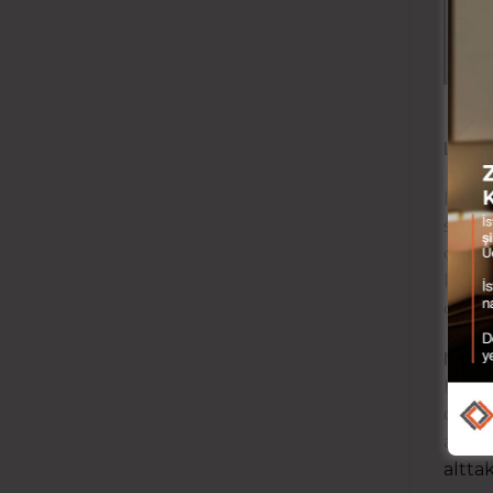
L
i
LAMİ
Lamin
serti
dönüş
koruy
çeşitl
NEDE
Hızlı
dayan
ahşap
altta