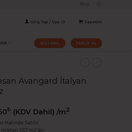
Blog
Giriş Yap / Üye Ol
Sepetim
VAR
BİZİ ARA
TEKLİF AL
san Avangard İtalyan
z
₺
2
50
(KDV Dahil)
/m
r Halinde Satılır.
 miktarı 1,57 m2’dir.