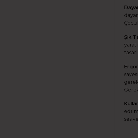
Dayan
dayan
Çocuk
Şık T
yarat
tasar
Ergo
sayes
gerek
Gerek
Kulla
edilm
ses v