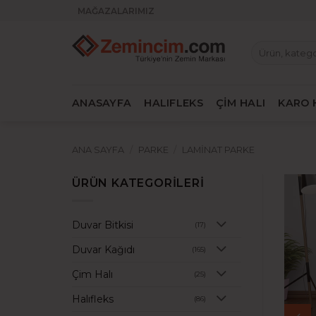
İçeriğe
MAĞAZALARIMIZ
atla
Ara:
ANASAYFA
HALIFLEKS
ÇİM HALI
KARO 
ANA SAYFA
/
PARKE
/
LAMINAT PARKE
ÜRÜN KATEGORILERI
Duvar Bitkisi
(17)
Duvar Kağıdı
(165)
Çim Halı
(25)
Halıfleks
(86)