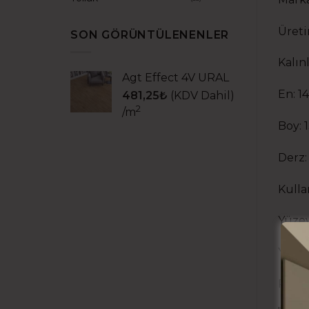
Üreti
SON GÖRÜNTÜLENENLER
Kalın
Agt Effect 4V URAL
En: 1
481,25
₺
(KDV Dahil)
2
/m
Boy:
Derz:
Kulla
Yüzey
Yüzey
Paket