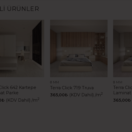
ILI ÜRÜNLER
8 MM
8 MM
Click 642 Kartepe
Terra Cli
Terra Click 719 Truva
at Parke
Laminat
2
365,00
₺
(KDV Dahil)
/m
2
0
₺
(KDV Dahil)
/m
365,00
₺