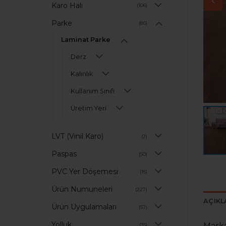
Karo Halı
(106)
Parke
(86)
Laminat Parke
Derz
Kalınlık
Kullanım Sınıfı
Üretim Yeri
LVT (Vinil Karo)
(2)
Paspas
(50)
PVC Yer Döşemesi
(16)
Ürün Numuneleri
(227)
AÇIK
Ürün Uygulamaları
(57)
Yolluk
Marka
(35)