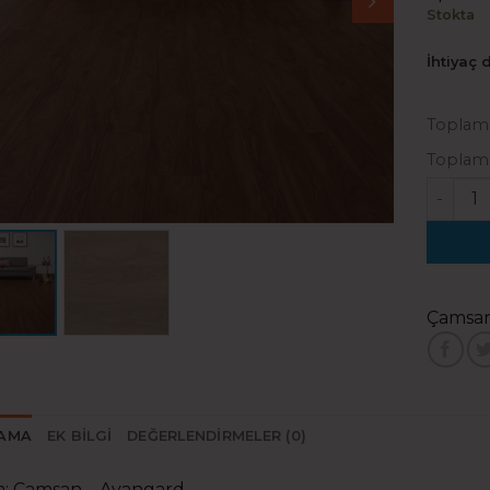
Stokta
İhtiyaç 
Toplam 
Toplam 
Çamsan 
Çamsa
LAMA
EK BILGI
DEĞERLENDIRMELER (0)
: Çamsan – Avangard