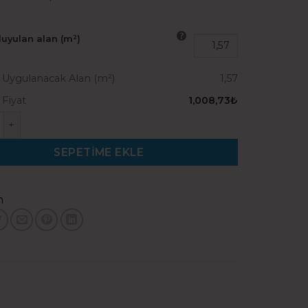
duyulan alan (m²)
Uygulanacak Alan (m²)
1,57
Fiyat
1,008,73₺
Avangard İtalyan Ceviz adet
SEPETIME EKLE
n