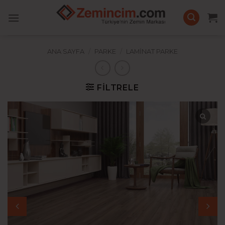
İçeriğe
atla
ANA SAYFA
/
PARKE
/
LAMINAT PARKE
FILTRELE