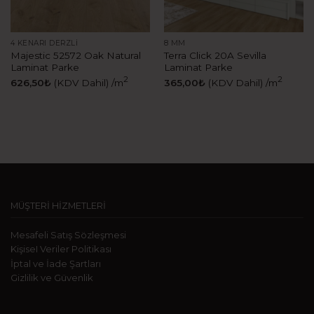
4 KENARI DERZLI
8 MM
Majestic 52572 Oak Natural
Terra Click 20A Sevilla
Laminat Parke
Laminat Parke
2
2
626,50
₺
(KDV Dahil)
/m
365,00
₺
(KDV Dahil)
/m
MÜŞTERİ HİZMETLERİ
Mesafeli Satış Sözleşmesi
KişiseI Veriler Politikası
İptal ve İade Şartları
Gizlilik ve Güvenlik