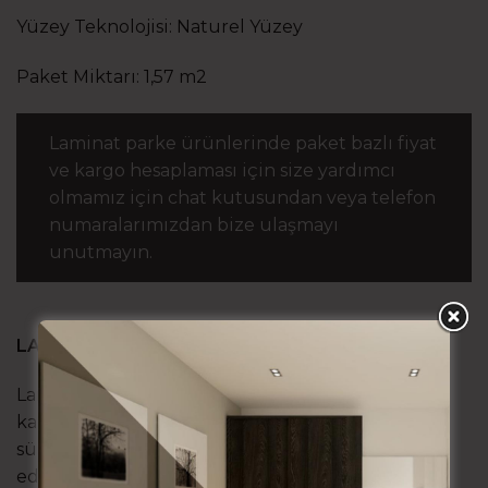
Yüzey Teknolojisi: Naturel Yüzey
Paket Miktarı: 1,57 m2
Laminat parke ürünlerinde paket bazlı fiyat
ve kargo hesaplaması için size yardımcı
olmamız için chat kutusundan veya telefon
numaralarımızdan bize ulaşmayı
unutmayın.
LAMİNAT PARKE NEDİR?
Laminat parke teknoloji ürünü bir zemin
kaplamasıdır. Endüstriyel yetiştirilmiş,
sürdürülebilirlik sertifikalı ormanlardan elde
edilen ağaçların işlenerek güçlendirip