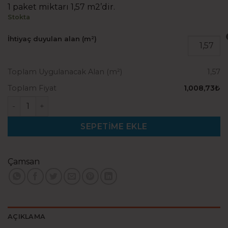
1 paket miktarı 1,57 m2’dir.
Stokta
İhtiyaç duyulan alan (m²)
Toplam Uygulanacak Alan (m²)
1,57
Toplam Fiyat
1,008,73₺
Çamsan Avangard Otantik Meşe adet
SEPETIME EKLE
Çamsan
AÇIKLAMA