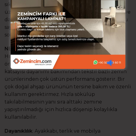
sıkıştırılmasıyla panellere dönüştürülür. Paneller
üzerinde desen kaplaması ve geliştirilmiş sertlik ve
dayanım sağlayan koruyucu tabakalar kaplıdır. Bu
sayede çeşitli ebat, döşeme sistemi ve neredeyse
sonsuz desen çeşitliği sağlanır.
NEDEN LAMİNAT PARKE KULLANMALIYIM?
Hızlı döşenir, çok çeşit sunar ve hepsinden
önemlisi dayanıklıdır. Çizilme ve sürtünme
katsayısı dayanımı bakımından tekstil bazlı zemin
ürünlerinden çok üstün performans gösterir. Bir
çok doğal ahşap ürününün tersine bakım ve özenli
kullanım gerektirmez. Hızla sökülüp
takılabilmesinin yanı sıra alttaki zemine
yapıştırılmadığı için hızlıca döşenip kolaylıkla
kullanılabilir.
Dayanıklılık
: Ayakkabı, terlik ve mobilya