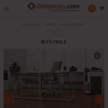
İçeriğe
atla
ANA SAYFA
/
PARKE
/
LAMINAT PARKE
FILTRELE