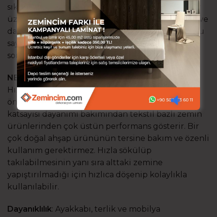
sıkıştırılmasıyla panellere dönüştürülür. Paneller
üzerinde desen kaplaması ve geliştirilmiş sertlik ve
dayanım sağlayan koruyucu tabakalar kaplıdır. Bu
sayede çeşitli ebat, döşeme sistemi ve neredeyse
sonsuz desen çeşitliği sağlanır.
NEDEN LAMİNAT PARKE KULLANMALIYIM?
Hızlı döşenir, çok çeşit sunar ve hepsinden
önemlisi dayanıklıdır. Çizilme ve sürtünme
katsayısı dayanımı bakımından tekstil bazlı zemin
ürünlerinden çok üstün performans gösterir. Bir
çok doğal ahşap ürününün tersine bakım ve özenli
kullanım gerektirmez. Hızla sökülüp
takılabilmesinin yanı sıra alttaki zemine
yapıştırılmadığı için hızlıca döşenip kolaylıkla
kullanılabilir.
Dayanıklılık
: Ayakkabı, terlik ve mobilya