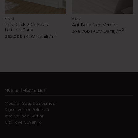
8 MM
8 MM
Terra Click 20A Sevilla
Agt Bella Neo Verona
Laminat Parke
2
378,76
₺
(KDV Dahil)
/m
2
365,00
₺
(KDV Dahil)
/m
MÜŞTERİ HİZMETLERİ
Mesafeli Satış Sözleşmesi
KişiseI Veriler Politikası
İptal ve İade Şartları
Gizlilik ve Güvenlik