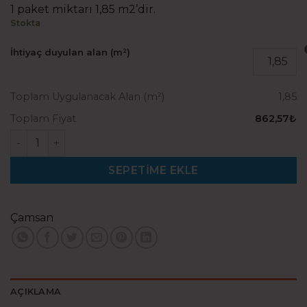
1 paket miktarı 1,85 m2’dir.
Stokta
İhtiyaç duyulan alan (m²)
Toplam Uygulanacak Alan (m²)
1,85
Toplam Fiyat
862,57₺
Çamsan Klasik Kashmir Teak adet
SEPETIME EKLE
Çamsan
AÇIKLAMA