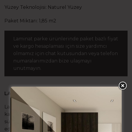
Yüzey Teknolojisi: Naturel Yüzey
Paket Miktarı: 1,85 m2
Laminat parke ürünlerinde paket bazlı fiyat
ve kargo hesaplaması için size yardımcı
olmamız için chat kutusundan veya telefon
numaralarımızdan bize ulaşmayı
unutmayın.
LAMİNAT PARKE NEDİR?
Laminat parke teknoloji ürünü bir zemin
kaplamasıdır. Endüstriyel yetiştirilmiş,
sürdürülebilirlik sertifikalı ormanlardan elde
edilen ağaçların işlenerek güçlendirip