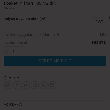
1 paket miktarı 1,85 m2’dir.
Stokta
İhtiyaç duyulan alan (m²)
Toplam Uygulanacak Alan (m²)
1,85
Toplam Fiyat
862,57₺
Çamsan Klasik Ilgaz Meşe adet
SEPETIME EKLE
Çamsan
AÇIKLAMA