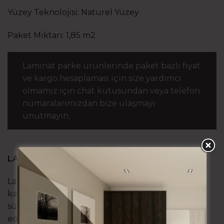
Yüzey Teknolojisi: Naturel Yüzey
Paket Miktarı: 1,85 m2
Laminat parke ürünlerinde paket bazlı fiyat
ve kargo hesaplaması için size yardımcı
olmamız için chat kutusundan veya telefon
numaralarımızdan bize ulaşmayı
unutmayın.
LAMİNAT PARKE NEDİR?
Laminat parke teknoloji ürünü bir zemin
kaplamasıdır. Endüstriyel yetiştirilmiş,
sürdürülebilirlik sertifikalı ormanlardan elde
edilen ağaçların işlenerek güçlendirip