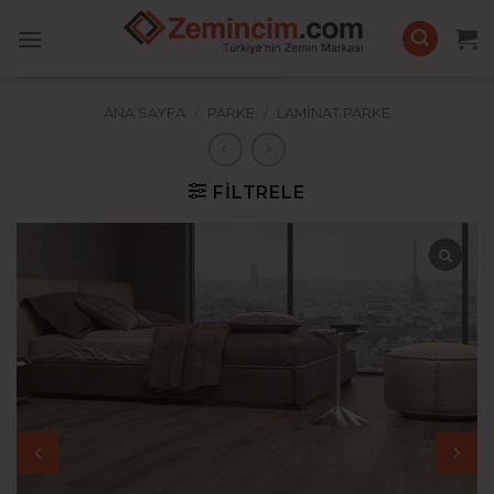
İçeriğe
atla
ANA SAYFA
/
PARKE
/
LAMINAT PARKE
FILTRELE