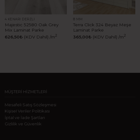
4 KENARI DERZLI
8 MM
Majestic 52580 Oak Grey
Terra Click 324 Beyaz Meşe
Mix Laminat Parke
Laminat Parke
2
2
626,50
₺
(KDV Dahil)
/m
365,00
₺
(KDV Dahil)
/m
MÜŞTERİ HİZMETLERİ
Mesafeli Satış Sözleşmesi
KişiseI Veriler Politikası
İptal ve İade Şartları
Gizlilik ve Güvenlik