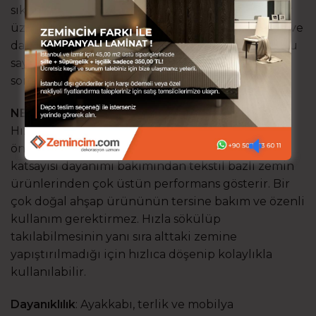
sıkıştırılmasıyla panellere dönüştürülür. Paneller
üzerinde desen kaplaması ve geliştirilmiş sertlik ve
dayanım sağlayan koruyucu tabakalar kaplıdır. Bu
sayede çeşitli ebat, döşeme sistemi ve neredeyse
sonsuz desen çeşitliği sağlanır.
NEDEN LAMİNAT PARKE KULLANMALIYIM?
Hızlı döşenir, çok çeşit sunar ve hepsinden
önemlisi dayanıklıdır. Çizilme ve sürtünme
katsayısı dayanımı bakımından tekstil bazlı zemin
ürünlerinden çok üstün performans gösterir. Bir
çok doğal ahşap ürününün tersine bakım ve özenli
kullanım gerektirmez. Hızla sökülüp
takılabilmesinin yanı sıra alttaki zemine
yapıştırılmadığı için hızlıca döşenip kolaylıkla
kullanılabilir.
Dayanıklılık
: Ayakkabı, terlik ve mobilya